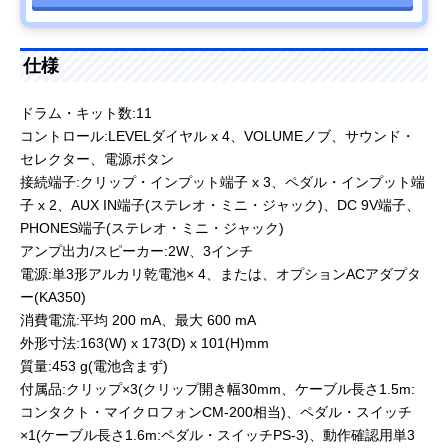
仕様
ドラム・キット数:11
コントロール:LEVELダイヤル x 4、VOLUMEノブ、サウンド・
セレクター、電源ボタン
接続端子:クリップ・インプット端子 x 3、ペダル・インプット端
子 x 2、AUX IN端子(ステレオ・ミニ・ジャック)、DC 9V端子、
PHONES端子(ステレオ・ミニ・ジャック)
アンプ出力/スピーカー:2W、3インチ
電源:単3形アルカリ乾電池× 4、または、オプションACアダプタ
ー(KA350)
消費電流:平均 200 mA、最大 600 mA
外形寸法:163(W) x 173(D) x 101(H)mm
質量:453 g(電池含まず)
付属品:クリップ×3(クリップ開き幅30mm、ケーブル長さ1.5m:
コンタクト・マイクロフォンCM-200相当)、ペダル・スイッチ
×1(ケーブル長さ1.6m:ペダル・スイッチPS-3)、動作確認用単3