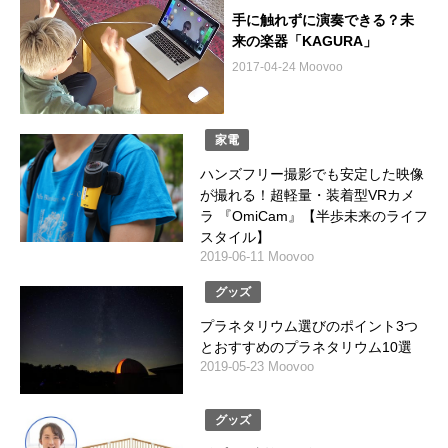
手に触れずに演奏できる？未
来の楽器「KAGURA」
2017-04-24 Moovoo
家電
ハンズフリー撮影でも安定した映像
が撮れる！超軽量・装着型VRカメ
ラ 『OmiCam』【半歩未来のライフ
スタイル】
2019-06-11 Moovoo
グッズ
プラネタリウム選びのポイント3つ
とおすすめのプラネタリウム10選
2019-05-23 Moovoo
グッズ