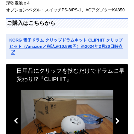
形乾電池 x 4
オプション:ペダル・スイッチPS-3/PS-1、ACアダプターKA350
ご購入はこちらから
KORG 電子ドラム クリップドラムキット CLIPHIT クリップ
ヒット（Amazon／税込み10,890円）※2024年2月20日時点
日用品にクリップを挟むだけでドラムに早
変わり!?『CLIPHIT』