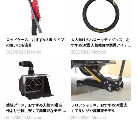
ロッドケース、おすすめ8選 タイプ
大人向けのハローキティグッズ、お
の違いにも注目
すすめ10選 人気雑貨や実用アイテ
ム
2026/03/23 Moovoo
2026/03/18 Moovoo
塗装ブース、おすすめ人気10選 自
フロアジャッキ、おすすめ10選 安
作より手軽、安くて高機能なモデル
くて良い品や高機能モデル
を紹介
2026/02/23 Moovoo
2026/02/23 Moovoo