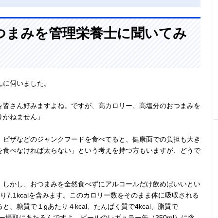
つまみを管理栄養士に聞いてみ
んに伺いました。
を皆さん好みますよね。ですが、高カロリー、高塩分のおつまみを
りかねません」
、ピザなどのジャンクフードを食べてると、健康面での負担も大き
を食べなければ太らない」という考えを持つ方もいますが、どうで
。しかし、おつまみを全然食べずにアルコールだけ飲めばいいとい
7.1kcalを含みます。このカロリー数をそのまま体に吸収される
、糖質で１gあたり４kcal、たんぱく質で4kcal、脂質で
リー摂取にあたるんですよ。ビールのレギュラー缶（350ml）に含