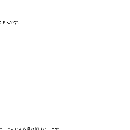
つまみです。
。
りに、にんじんを乱れ切りにします。