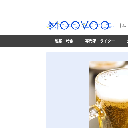
［ム
連載・特集
専門家・ライター