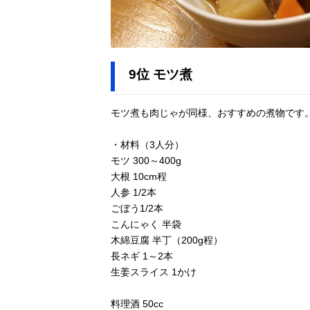
9位 モツ煮
モツ煮も肉じゃが同様、おすすめの煮物です
・材料（3人分）
モツ 300～400g
大根 10cm程
人参 1/2本
ごぼう1/2本
こんにゃく 半袋
木綿豆腐 半丁（200g程）
長ネギ 1～2本
生姜スライス 1かけ
料理酒 50cc