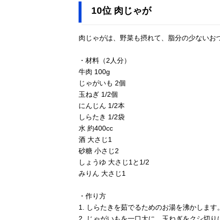
10位 肉じゃが
肉じゃがは、野菜も摂れて、脂分の少ないお
・材料（2人分）
牛肉 100g
じゃがいも 2個
玉ねぎ 1/2個
にんじん 1/2本
しらたき 1/2袋
水 約400cc
酒 大さじ1
砂糖 小さじ2
しょうゆ 大さじ1と1/2
みりん 大さじ1
・作り方
1. しらたきを茹でるためのお湯を沸かします
2. じゃがいもを一口大に、玉ねぎをクシ切