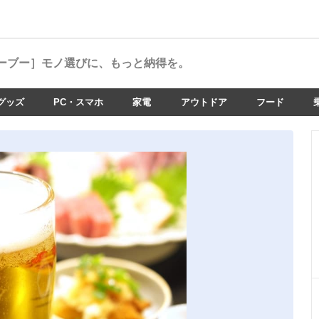
ーブー］
モノ選びに、もっと納得を。
グッズ
PC・スマホ
家電
アウトドア
フード