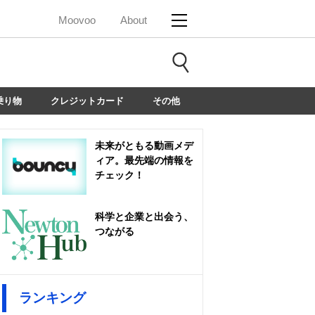
Moovoo
About
乗り物
クレジットカード
その他
未来がともる動画メデ
ィア。最先端の情報を
チェック！
科学と企業と出会う、
つながる
ランキング