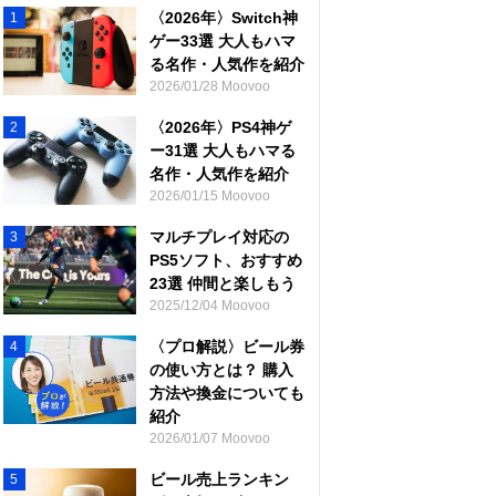
〈2026年〉Switch神
1
ゲー33選 大人もハマ
る名作・人気作を紹介
2026/01/28 Moovoo
〈2026年〉PS4神ゲ
2
ー31選 大人もハマる
名作・人気作を紹介
2026/01/15 Moovoo
マルチプレイ対応の
3
PS5ソフト、おすすめ
23選 仲間と楽しもう
2025/12/04 Moovoo
〈プロ解説〉ビール券
4
の使い方とは？ 購入
方法や換金についても
紹介
2026/01/07 Moovoo
ビール売上ランキン
5