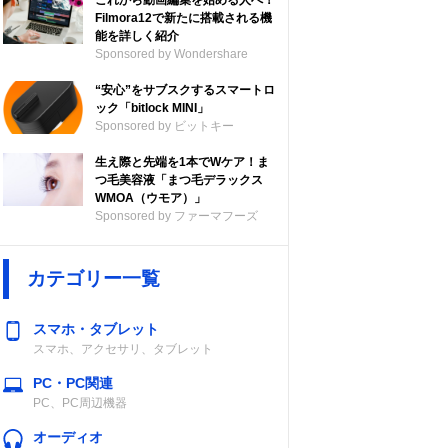
これから動画編集を始める人へ！
Filmora12で新たに搭載される機
能を詳しく紹介
Sponsored by Wondershare
“安心”をサブスクするスマートロ
ック「bitlock MINI」
Sponsored by ビットキー
生え際と先端を1本でWケア！ま
つ毛美容液「まつ毛デラックス
WMOA（ウモア）」
Sponsored by ファーマフーズ
カテゴリー一覧
スマホ・タブレット
スマホ、アクセサリ、タブレット
PC・PC関連
PC、PC周辺機器
オーディオ