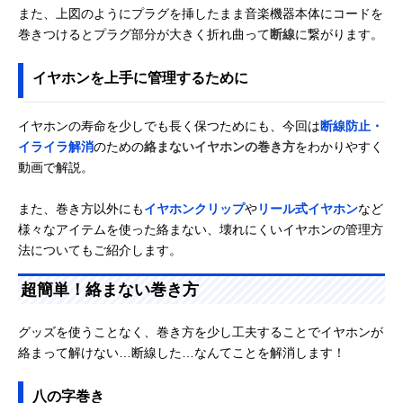
また、上図のようにプラグを挿したまま音楽機器本体にコードを
巻きつけるとプラグ部分が大きく折れ曲って
断線
に繋がります。
イヤホンを上手に管理するために
イヤホンの寿命を少しでも長く保つためにも、今回は
断線防止・
イライラ解消
のための
絡まないイヤホンの巻き方
をわかりやすく
動画で解説。
また、巻き方以外にも
イヤホンクリップ
や
リール式イヤホン
など
様々なアイテムを使った絡まない、壊れにくいイヤホンの管理方
法についてもご紹介します。
超簡単！絡まない巻き方
グッズを使うことなく、巻き方を少し工夫することでイヤホンが
絡まって解けない…断線した…なんてことを解消します！
八の字巻き