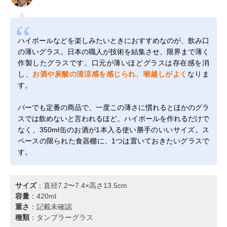
ハイボールなどを楽しみたいときにおすすめなのが、飲み口
の薄いグラス。日本の職人が技術を結集させ、限界まで薄く
作製したグラスです。口元が薄いほどグラスは存在感を消
し、
お酒や炭酸の清涼感を感じられ、喉越しがよく
なりま
す。
バーでも定番の商品で、一度この薄さに慣れるとほかのグラ
スでは飲めないと言われるほど。ハイボールを作れるだけで
なく、350ml缶のお酒が1本入る使い勝手のいいサイズ。ス
ペースの限られた食器棚に、1つは置いておきたいグラスで
す。
サイズ
：直径7.2〜7.4×高さ13.5cm
容量
：420ml
重さ
：記載未確認
種類
：タンブラーグラス