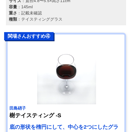
サイズ
：直径4.8〜5.5×高さ11cm
容量
：145ml
重さ
：記載未確認
種類
：テイスティンググラス
関場さんおすすめ④
田島硝子
樹テイスティング -S
底の形状を楕円にして、中心を2つにしたグラ