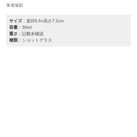
筆者撮影
サイズ
：直径5.6×高さ7.2cm
容量
：30ml
重さ
：記載未確認
種類
：ショットグラス