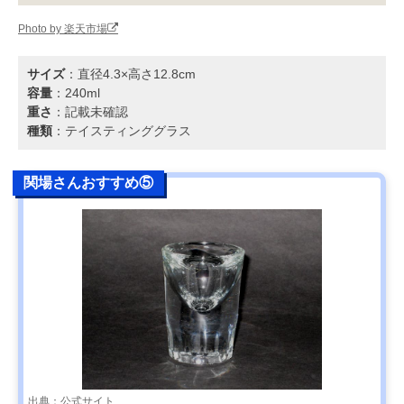
Photo by 楽天市場
サイズ
：直径4.3×高さ12.8cm
容量
：240ml
重さ
：記載未確認
種類
：テイスティンググラス
関場さんおすすめ⑤
出典：公式サイト