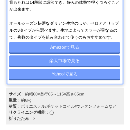
背もたれは14段階に調節でき、好みの体勢で得くつろぐこと
が出来ます。
オールシーズン快適なダリアン生地のほか、ベロアとリップ
ルの3タイプから選べます。生地によってカラーが異なるの
で、複数のタイプを組み合わせて使うのもおすすめです。
Amazonで見る
楽天市場で見る
Yahoo!で見る
サイズ
：約幅60×奥行65～115×高さ65cm
重量
：約6kg
材質
：ポリエステル/ポケットコイル/ウレタンフォームなど
リクライニング機能
：◯
折りたたみ
：×