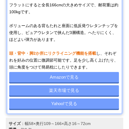
フラットにすると全長166cmの大きめサイズで、耐荷重は約
100kgです。
ボリュームのある背もたれと座面に低反発ウレタンチップを
使用し、ピュアウレタンで挟んだ3層構造。へたりにくく、
ほどよい弾力があります。
頭・背中・脚2か所にリクライニング機能を搭載
し、それぞ
れを好みの位置に微調節可能です。足を少し高く上げたり、
頭に角度をつけて簡易枕にしたりできます。
Amazonで見る
楽天市場で見る
Yahoo!で見る
サイズ
：幅58×奥行109～166×高さ16～72cm