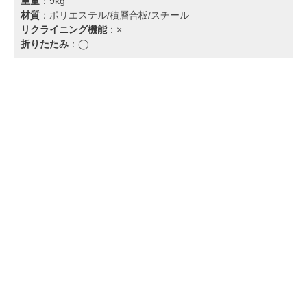
重量
：9kg
材質
：ポリエステル/積層合板/スチール
リクライニング機能
：×
折りたたみ
：◯