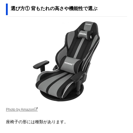
げるロングタイプ
ZMLX1-アロー
選び方① 背もたれの高さや機能性で選ぶ
Amazonで見る
エムール 肘付き回
弾力があって疲れ
約幅65×奥行55
Amazonで見る
転座椅子 Mawaru
にくい快適な座り
113×高さ40～
ea-0612a
心地
74cm
東谷(Azumaya-kk)
ソファ代わりにも
幅84×奥行60～
Amazonで見る
もこもこワイドリ
なる2人掛け座椅
102×高さ14～
クライナー FKC-
子
56cm
005
タンスのゲン へた
ポケットコイル＆
約幅60×奥行65
Amazonで見る
りにくいポケット
立体クッション採
115×高さ65cm
コイル 座椅子
用モデル
15210040
AKRacing 極坐 V2
楽に向きを変えら
幅60×奥行60×
Amazonで見る
ゲーミング座椅子
れる回転式ゲーミ
さ99.5cm
AKR-
ング座椅子
Photo by Amazon
GYOKUZA/V2
‎山善(YAMAZEN)
立ち座りしやすい
幅57×奥行51×
Amazonで見る
座椅子の形には種類があります。
優しい座椅子
高さ設定＆木製フ
さ56cm
SKC-56H
レーム