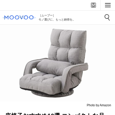
［ムーブー］
モノ選びに、もっと納得を。
Photo by Amazon