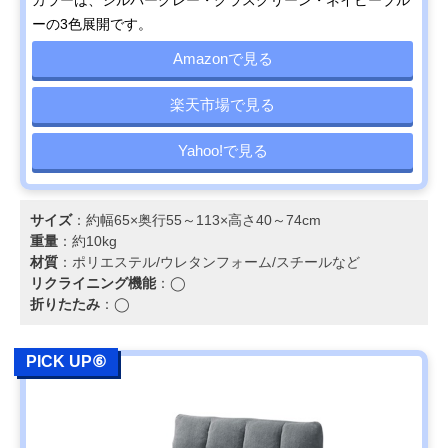
ーの3色展開です。
Amazonで見る
楽天市場で見る
Yahoo!で見る
サイズ
：約幅65×奥行55～113×高さ40～74cm
重量
：約10kg
材質
：ポリエステル/ウレタンフォーム/スチールなど
リクライニング機能
：◯
折りたたみ
：◯
PICK UP⑥