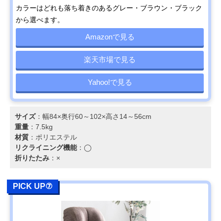
カラーはどれも落ち着きのあるグレー・ブラウン・ブラック
から選べます。
Amazonで見る
楽天市場で見る
Yahoo!で見る
サイズ
：幅84×奥行60～102×高さ14～56cm
重量
：7.5kg
材質
：ポリエステル
リクライニング機能
：◯
折りたたみ
：×
PICK UP⑦