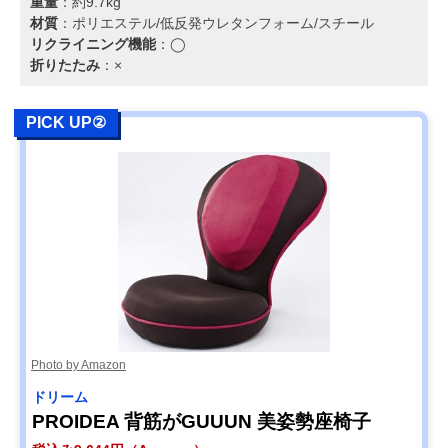
重量
：約9.7kg
材質
：ポリエステル/低反発ウレタンフォーム/スチール
リクライニング機能
：◯
折りたたみ
：×
PICK UP②
Photo by Amazon
‎ドリーム
PROIDEA 背筋がGUUUN 美姿勢座椅子