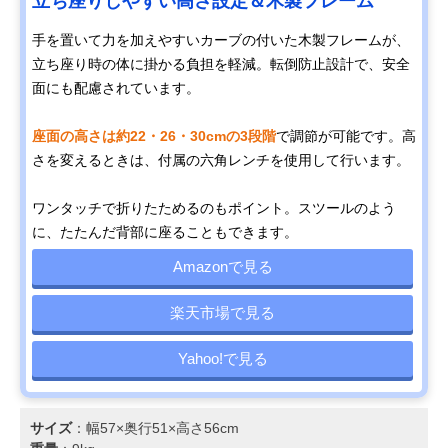
立ち座りしやすい高さ設定＆木製フレーム
手を置いて力を加えやすいカーブの付いた木製フレームが、
立ち座り時の体に掛かる負担を軽減。転倒防止設計で、安全
面にも配慮されています。
座面の高さは約22・26・30cmの3段階
で調節が可能です。高
さを変えるときは、付属の六角レンチを使用して行います。
ワンタッチで折りたためるのもポイント。スツールのよう
に、たたんだ背部に座ることもできます。
Amazonで見る
楽天市場で見る
Yahoo!で見る
サイズ
：幅57×奥行51×高さ56cm