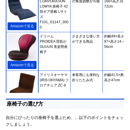
CORPORATION
の角度調整が可能
166×高さ16～
LOWYA 座椅子 42
72cm
段ギア搭載 Lサイ
ズ
F101_G1147_300
Amazonで見る
0
ドリーム
さまざまな使い方
約幅49×長さ60
PROIDEA 背筋が
ができる商品
97×高さ14～
GUUUN 美姿勢座
56cm
椅子
Amazonで見る
アイリスオーヤマ
来客用にも便利な
約幅41.5×奥行5
(IRIS OHYAMA) フ
折りたたみ式
高さ47cm
ロアチェア ZC-9
座椅子の選び方
Amazonで見る
MEIKOH HOME
人気シリーズの第
幅63×奥行96～
自分にぴったりの座椅子を選ぶため、、以下のポイントをチェッ
TEC 腰の神様がく
3弾！約150cmの
154×高さ14～
クしましょう。
れた座椅子 全身寛
ロングシート
74cm