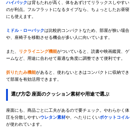
ハイバック
は背もたれが高く、体をあずけてリラックスしやすい
セルタン
おいしそうでかわ
幅45×奥行54～
Amazonで見る
のが利点。フルフラットになるタイプなら、ちょっとしたお昼寝
(Cellutane) 食パン
いいデザインが魅
87×高さ11～
にも使えます。
座椅子 カバーリン
力
46cm
グ仕様 50744
ミドル・ローバック
は比較的コンパクトなため、部屋が狭い場合
や、座椅子を移動させる機会が多い人に向いています。
また、
リクライニング機能
がついていると、読書や映画鑑賞、ゲ
ームなど、用途に合わせて最適な角度に調整できて便利です。
折りたたみ機能
があると、使わないときはコンパクトに収納でき
て部屋を有効活用できます。
選び方② 座面のクッション素材や用途で選ぶ
座面にも、商品ごとに工夫があるので要チェック。やわらかく体
圧を分散しやすい
ウレタン素材
や、へたりにくい
ポケットコイル
が使われています。