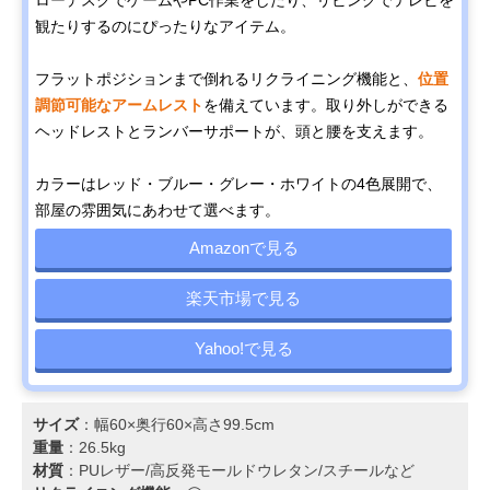
観たりするのにぴったりなアイテム。
フラットポジションまで倒れるリクライニング機能と、
位置
調節可能なアームレスト
を備えています。取り外しができる
ヘッドレストとランバーサポートが、頭と腰を支えます。
カラーはレッド・ブルー・グレー・ホワイトの4色展開で、
部屋の雰囲気にあわせて選べます。
Amazonで見る
楽天市場で見る
Yahoo!で見る
サイズ
：幅60×奥行60×高さ99.5cm
重量
：26.5kg
材質
：PUレザー/高反発モールドウレタン/スチールなど