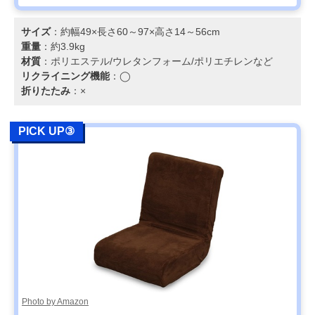
サイズ
：約幅49×長さ60～97×高さ14～56cm
重量
：約3.9kg
材質
：ポリエステル/ウレタンフォーム/ポリエチレンなど
リクライニング機能
：◯
折りたたみ
：×
PICK UP③
Photo by Amazon