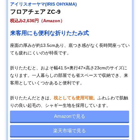
‎アイリスオーヤマ(IRIS OHYAMA)
フロアチェア ZC-9
税込み2,636円（Amazon）
来客用にも便利な折りたたみ式
座面の厚みが約13.5cmあり、底つき感がなく長時間座ってい
ても疲れにくいのが特長です。
折りたたむと、およそ幅41.5×奥行47×高さ23cmのサイズに
なります。一人暮らしの部屋でも省スペースで収納でき、来
客用としていくつかあると便利です。
折りたたんだときは、
枕としても使用可能
。ふわふわで肌触
りの良い起毛の、シャギー生地を採用しています。
Amazonで見る
楽天市場で見る