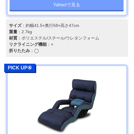
Yahoo!で見る
サイズ
：約幅41.5×奥行58×高さ47cm
重量
：2.7kg
材質
：ポリエステル/スチール/ウレタンフォーム
リクライニング機能
：×
折りたたみ
：◯
PICK UP④