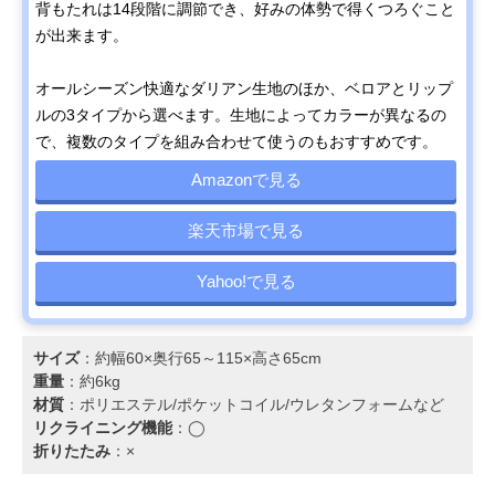
背もたれは14段階に調節でき、好みの体勢で得くつろぐこと
が出来ます。
オールシーズン快適なダリアン生地のほか、ベロアとリップ
ルの3タイプから選べます。生地によってカラーが異なるの
で、複数のタイプを組み合わせて使うのもおすすめです。
Amazonで見る
楽天市場で見る
Yahoo!で見る
サイズ
：約幅60×奥行65～115×高さ65cm
重量
：約6kg
材質
：ポリエステル/ポケットコイル/ウレタンフォームなど
リクライニング機能
：◯
折りたたみ
：×