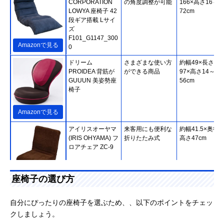
CORPORATION
の角度調整が可能
166×高さ16～
LOWYA 座椅子 42
72cm
段ギア搭載 Lサイ
ズ
F101_G1147_300
Amazonで見る
0
ドリーム
さまざまな使い方
約幅49×長さ60
PROIDEA 背筋が
ができる商品
97×高さ14～
GUUUN 美姿勢座
56cm
椅子
Amazonで見る
アイリスオーヤマ
来客用にも便利な
約幅41.5×奥行5
(IRIS OHYAMA) フ
折りたたみ式
高さ47cm
ロアチェア ZC-9
座椅子の選び方
Amazonで見る
MEIKOH HOME
人気シリーズの第
幅63×奥行96～
自分にぴったりの座椅子を選ぶため、、以下のポイントをチェッ
TEC 腰の神様がく
3弾！約150cmの
154×高さ14～
クしましょう。
れた座椅子 全身寛
ロングシート
74cm