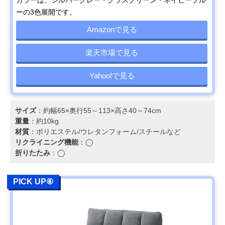
ーの3色展開です。
Amazonで見る
楽天市場で見る
Yahoo!で見る
サイズ
：約幅65×奥行55～113×高さ40～74cm
重量
：約10kg
材質
：ポリエステル/ウレタンフォーム/スチールなど
リクライニング機能
：◯
折りたたみ
：◯
PICK UP⑥