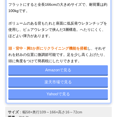
フラットにすると全長166cmの大きめサイズで、耐荷重は約
100kgです。
ボリュームのある背もたれと座面に低反発ウレタンチップを
使用し、ピュアウレタンで挟んだ3層構造。へたりにくく、
ほどよい弾力があります。
頭・背中・脚2か所にリクライニング機能を搭載
し、それぞ
れを好みの位置に微調節可能です。足を少し高く上げたり、
頭に角度をつけて簡易枕にしたりできます。
Amazonで見る
楽天市場で見る
Yahoo!で見る
サイズ
：幅58×奥行109～166×高さ16～72cm