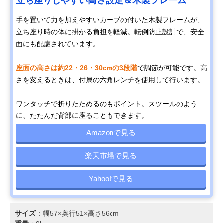
立ち座りしやすい高さ設定＆木製フレーム
手を置いて力を加えやすいカーブの付いた木製フレームが、
立ち座り時の体に掛かる負担を軽減。転倒防止設計で、安全
面にも配慮されています。
座面の高さは約22・26・30cmの3段階
で調節が可能です。高
さを変えるときは、付属の六角レンチを使用して行います。
ワンタッチで折りたためるのもポイント。スツールのよう
に、たたんだ背部に座ることもできます。
Amazonで見る
楽天市場で見る
Yahoo!で見る
サイズ
：幅57×奥行51×高さ56cm