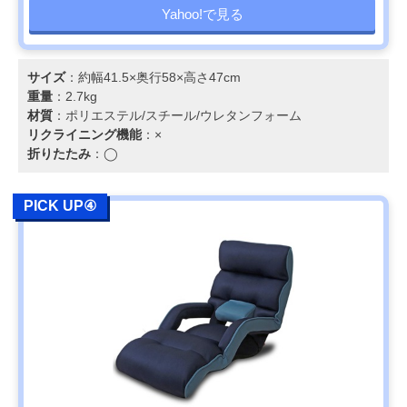
Yahoo!で見る
サイズ
：約幅41.5×奥行58×高さ47cm
重量
：2.7kg
材質
：ポリエステル/スチール/ウレタンフォーム
リクライニング機能
：×
折りたたみ
：◯
PICK UP④