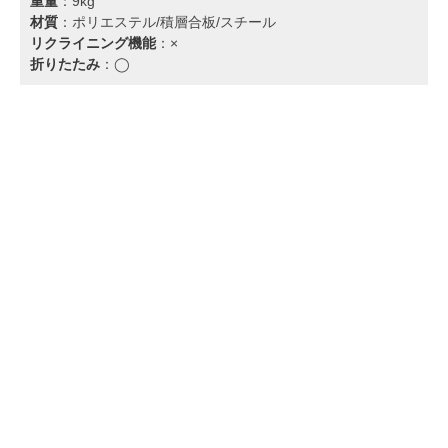
重量
：9kg
材質
：ポリエステル/積層合板/スチール
リクライニング機能
：×
折りたたみ
：◯