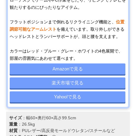
観たりするのにぴったりなアイテム。
フラットポジションまで倒れるリクライニング機能と、
位置
調節可能なアームレスト
を備えています。取り外しができる
ヘッドレストとランバーサポートが、頭と腰を支えます。
カラーはレッド・ブルー・グレー・ホワイトの4色展開で、
部屋の雰囲気にあわせて選べます。
Amazonで見る
楽天市場で見る
Yahoo!で見る
サイズ
：幅60×奥行60×高さ99.5cm
重量
：26.5kg
材質
：PUレザー/高反発モールドウレタン/スチールなど