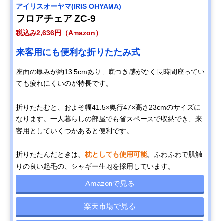
‎アイリスオーヤマ(IRIS OHYAMA)
フロアチェア ZC-9
税込み2,636円（Amazon）
来客用にも便利な折りたたみ式
座面の厚みが約13.5cmあり、底つき感がなく長時間座ってい
ても疲れにくいのが特長です。
折りたたむと、およそ幅41.5×奥行47×高さ23cmのサイズに
なります。一人暮らしの部屋でも省スペースで収納でき、来
客用としていくつかあると便利です。
折りたたんだときは、
枕としても使用可能
。ふわふわで肌触
りの良い起毛の、シャギー生地を採用しています。
Amazonで見る
楽天市場で見る