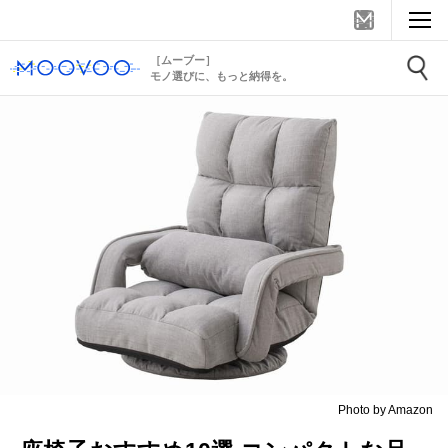
［ムーブー］
モノ選びに、もっと納得を。
Photo by Amazon