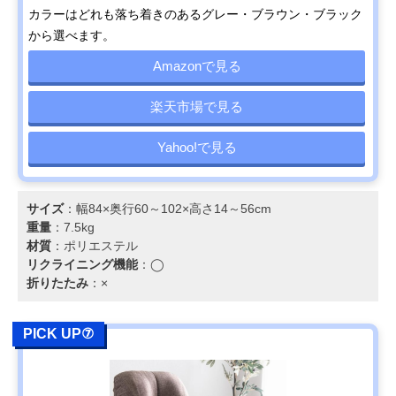
カラーはどれも落ち着きのあるグレー・ブラウン・ブラック
から選べます。
Amazonで見る
楽天市場で見る
Yahoo!で見る
サイズ
：幅84×奥行60～102×高さ14～56cm
重量
：7.5kg
材質
：ポリエステル
リクライニング機能
：◯
折りたたみ
：×
PICK UP⑦