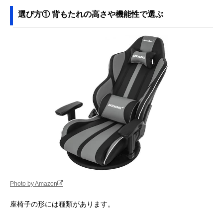
げるロングタイプ
ZMLX1-アロー
選び方① 背もたれの高さや機能性で選ぶ
Amazonで見る
エムール 肘付き回
弾力があって疲れ
約幅65×奥行55
Amazonで見る
転座椅子 Mawaru
にくい快適な座り
113×高さ40～
ea-0612a
心地
74cm
東谷(Azumaya-kk)
ソファ代わりにも
幅84×奥行60～
Amazonで見る
もこもこワイドリ
なる2人掛け座椅
102×高さ14～
クライナー FKC-
子
56cm
005
タンスのゲン へた
ポケットコイル＆
約幅60×奥行65
Amazonで見る
りにくいポケット
立体クッション採
115×高さ65cm
コイル 座椅子
用モデル
15210040
AKRacing 極坐 V2
楽に向きを変えら
幅60×奥行60×
Amazonで見る
ゲーミング座椅子
れる回転式ゲーミ
さ99.5cm
AKR-
ング座椅子
Photo by Amazon
GYOKUZA/V2
‎山善(YAMAZEN)
立ち座りしやすい
幅57×奥行51×
Amazonで見る
座椅子の形には種類があります。
優しい座椅子
高さ設定＆木製フ
さ56cm
SKC-56H
レーム