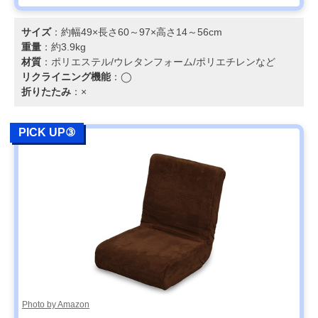
サイズ
：約幅49×長さ60～97×高さ14～56cm
重量
：約3.9kg
材質
：ポリエステル/ウレタンフォーム/ポリエチレンなど
リクライニング機能
：◯
折りたたみ
：×
PICK UP③
Photo by Amazon