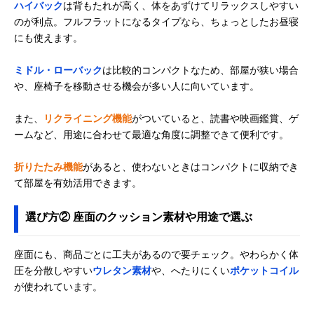
ハイバック
は背もたれが高く、体をあずけてリラックスしやすい
セルタン
おいしそうでかわ
幅45×奥行54～
Amazonで見る
のが利点。フルフラットになるタイプなら、ちょっとしたお昼寝
(Cellutane) 食パン
いいデザインが魅
87×高さ11～
にも使えます。
座椅子 カバーリン
力
46cm
グ仕様 50744
ミドル・ローバック
は比較的コンパクトなため、部屋が狭い場合
や、座椅子を移動させる機会が多い人に向いています。
また、
リクライニング機能
がついていると、読書や映画鑑賞、ゲ
ームなど、用途に合わせて最適な角度に調整できて便利です。
折りたたみ機能
があると、使わないときはコンパクトに収納でき
て部屋を有効活用できます。
選び方② 座面のクッション素材や用途で選ぶ
座面にも、商品ごとに工夫があるので要チェック。やわらかく体
圧を分散しやすい
ウレタン素材
や、へたりにくい
ポケットコイル
が使われています。