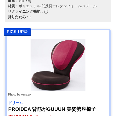
重量
：約9.7kg
材質
：ポリエステル/低反発ウレタンフォーム/スチール
リクライニング機能
：◯
折りたたみ
：×
PICK UP②
Photo by Amazon
‎ドリーム
PROIDEA 背筋がGUUUN 美姿勢座椅子