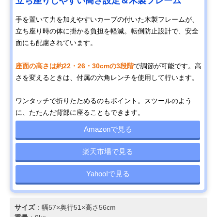
立ち座りしやすい高さ設定＆木製フレーム
手を置いて力を加えやすいカーブの付いた木製フレームが、
立ち座り時の体に掛かる負担を軽減。転倒防止設計で、安全
面にも配慮されています。
座面の高さは約22・26・30cmの3段階
で調節が可能です。高
さを変えるときは、付属の六角レンチを使用して行います。
ワンタッチで折りたためるのもポイント。スツールのよう
に、たたんだ背部に座ることもできます。
Amazonで見る
楽天市場で見る
Yahoo!で見る
サイズ
：幅57×奥行51×高さ56cm