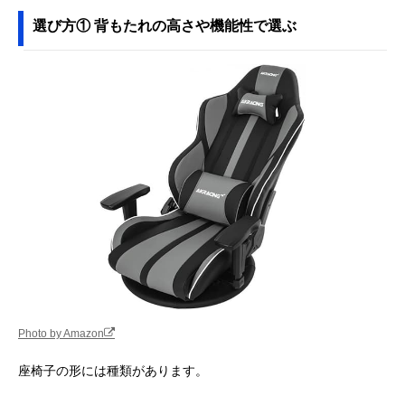
げるロングタイプ
ZMLX1-アロー
選び方① 背もたれの高さや機能性で選ぶ
Amazonで見る
エムール 肘付き回
弾力があって疲れ
約幅65×奥行55
Amazonで見る
転座椅子 Mawaru
にくい快適な座り
113×高さ40～
ea-0612a
心地
74cm
東谷(Azumaya-kk)
ソファ代わりにも
幅84×奥行60～
Amazonで見る
もこもこワイドリ
なる2人掛け座椅
102×高さ14～
クライナー FKC-
子
56cm
005
タンスのゲン へた
ポケットコイル＆
約幅60×奥行65
Amazonで見る
りにくいポケット
立体クッション採
115×高さ65cm
コイル 座椅子
用モデル
15210040
AKRacing 極坐 V2
楽に向きを変えら
幅60×奥行60×
Amazonで見る
ゲーミング座椅子
れる回転式ゲーミ
さ99.5cm
AKR-
ング座椅子
Photo by Amazon
GYOKUZA/V2
‎山善(YAMAZEN)
立ち座りしやすい
幅57×奥行51×
Amazonで見る
座椅子の形には種類があります。
優しい座椅子
高さ設定＆木製フ
さ56cm
SKC-56H
レーム