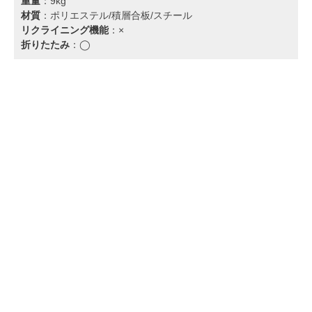
重量
：9kg
材質
：ポリエステル/積層合板/スチール
リクライニング機能
：×
折りたたみ
：◯