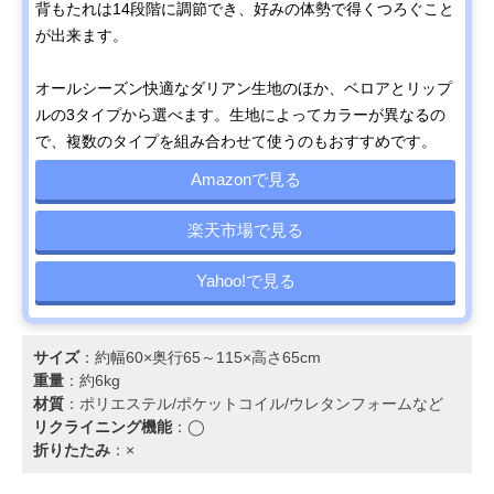
背もたれは14段階に調節でき、好みの体勢で得くつろぐこと
が出来ます。
オールシーズン快適なダリアン生地のほか、ベロアとリップ
ルの3タイプから選べます。生地によってカラーが異なるの
で、複数のタイプを組み合わせて使うのもおすすめです。
Amazonで見る
楽天市場で見る
Yahoo!で見る
サイズ
：約幅60×奥行65～115×高さ65cm
重量
：約6kg
材質
：ポリエステル/ポケットコイル/ウレタンフォームなど
リクライニング機能
：◯
折りたたみ
：×