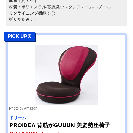
重量
：約9.7kg
材質
：ポリエステル/低反発ウレタンフォーム/スチール
リクライニング機能
：◯
折りたたみ
：×
PICK UP②
Photo by Amazon
‎ドリーム
PROIDEA 背筋がGUUUN 美姿勢座椅子