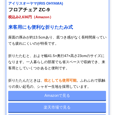
‎アイリスオーヤマ(IRIS OHYAMA)
フロアチェア ZC-9
税込み2,636円（Amazon）
来客用にも便利な折りたたみ式
座面の厚みが約13.5cmあり、底つき感がなく長時間座ってい
ても疲れにくいのが特長です。
折りたたむと、およそ幅41.5×奥行47×高さ23cmのサイズに
なります。一人暮らしの部屋でも省スペースで収納でき、来
客用としていくつかあると便利です。
折りたたんだときは、
枕としても使用可能
。ふわふわで肌触
りの良い起毛の、シャギー生地を採用しています。
Amazonで見る
楽天市場で見る