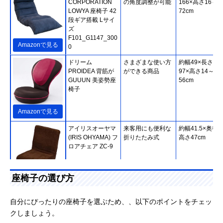
CORPORATION
の角度調整が可能
166×高さ16～
LOWYA 座椅子 42
72cm
段ギア搭載 Lサイ
ズ
F101_G1147_300
Amazonで見る
0
ドリーム
さまざまな使い方
約幅49×長さ60
PROIDEA 背筋が
ができる商品
97×高さ14～
GUUUN 美姿勢座
56cm
椅子
Amazonで見る
アイリスオーヤマ
来客用にも便利な
約幅41.5×奥行5
(IRIS OHYAMA) フ
折りたたみ式
高さ47cm
ロアチェア ZC-9
座椅子の選び方
Amazonで見る
MEIKOH HOME
人気シリーズの第
幅63×奥行96～
自分にぴったりの座椅子を選ぶため、、以下のポイントをチェッ
TEC 腰の神様がく
3弾！約150cmの
154×高さ14～
クしましょう。
れた座椅子 全身寛
ロングシート
74cm