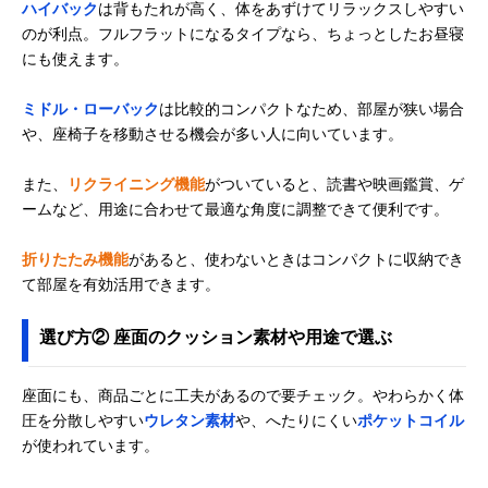
ハイバック
は背もたれが高く、体をあずけてリラックスしやすい
セルタン
おいしそうでかわ
幅45×奥行54～
Amazonで見る
のが利点。フルフラットになるタイプなら、ちょっとしたお昼寝
(Cellutane) 食パン
いいデザインが魅
87×高さ11～
にも使えます。
座椅子 カバーリン
力
46cm
グ仕様 50744
ミドル・ローバック
は比較的コンパクトなため、部屋が狭い場合
や、座椅子を移動させる機会が多い人に向いています。
また、
リクライニング機能
がついていると、読書や映画鑑賞、ゲ
ームなど、用途に合わせて最適な角度に調整できて便利です。
折りたたみ機能
があると、使わないときはコンパクトに収納でき
て部屋を有効活用できます。
選び方② 座面のクッション素材や用途で選ぶ
座面にも、商品ごとに工夫があるので要チェック。やわらかく体
圧を分散しやすい
ウレタン素材
や、へたりにくい
ポケットコイル
が使われています。