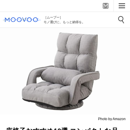
［ムーブー］
モノ選びに、もっと納得を。
Photo by Amazon