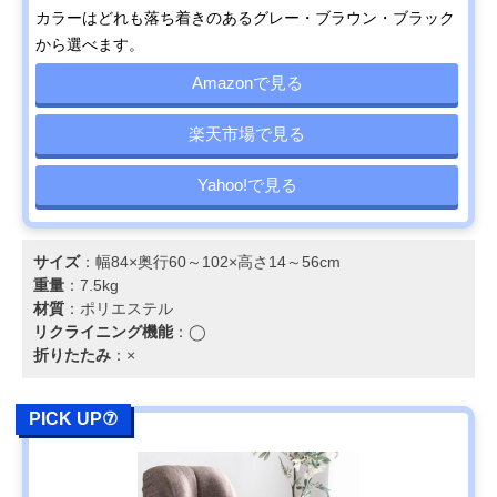
カラーはどれも落ち着きのあるグレー・ブラウン・ブラック
から選べます。
Amazonで見る
楽天市場で見る
Yahoo!で見る
サイズ
：幅84×奥行60～102×高さ14～56cm
重量
：7.5kg
材質
：ポリエステル
リクライニング機能
：◯
折りたたみ
：×
PICK UP⑦