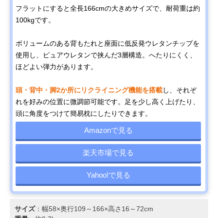
フラットにすると全長166cmの大きめサイズで、耐荷重は約
100kgです。
ボリュームのある背もたれと座面に低反発ウレタンチップを
使用し、ピュアウレタンで挟んだ3層構造。へたりにくく、
ほどよい弾力があります。
頭・背中・脚2か所にリクライニング機能を搭載
し、それぞ
れを好みの位置に微調節可能です。足を少し高く上げたり、
頭に角度をつけて簡易枕にしたりできます。
Amazonで見る
楽天市場で見る
Yahoo!で見る
サイズ
：幅58×奥行109～166×高さ16～72cm