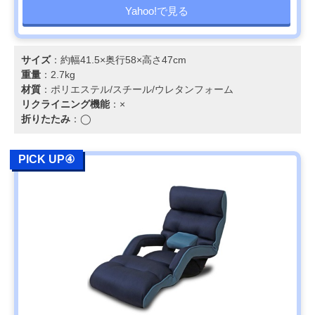
Yahoo!で見る
サイズ
：約幅41.5×奥行58×高さ47cm
重量
：2.7kg
材質
：ポリエステル/スチール/ウレタンフォーム
リクライニング機能
：×
折りたたみ
：◯
PICK UP④