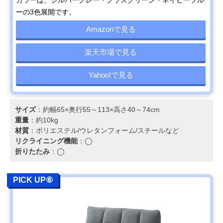
ーの3色展開です。
Amazonで見る
楽天市場で見る
Yahoo!で見る
サイズ
：約幅65×奥行55～113×高さ40～74cm
重量
：約10kg
材質
：ポリエステル/ウレタンフォーム/スチールなど
リクライニング機能
：◯
折りたたみ
：◯
PICK UP⑥