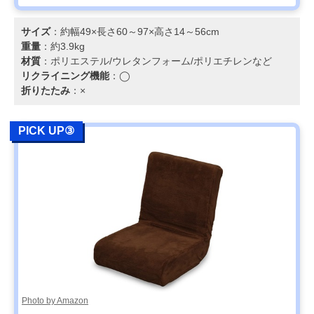
サイズ
：約幅49×長さ60～97×高さ14～56cm
重量
：約3.9kg
材質
：ポリエステル/ウレタンフォーム/ポリエチレンなど
リクライニング機能
：◯
折りたたみ
：×
PICK UP③
Photo by Amazon