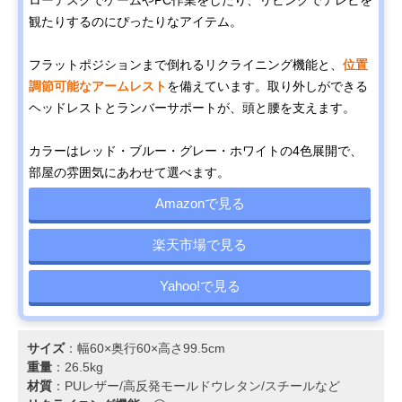
観たりするのにぴったりなアイテム。
フラットポジションまで倒れるリクライニング機能と、
位置
調節可能なアームレスト
を備えています。取り外しができる
ヘッドレストとランバーサポートが、頭と腰を支えます。
カラーはレッド・ブルー・グレー・ホワイトの4色展開で、
部屋の雰囲気にあわせて選べます。
Amazonで見る
楽天市場で見る
Yahoo!で見る
サイズ
：幅60×奥行60×高さ99.5cm
重量
：26.5kg
材質
：PUレザー/高反発モールドウレタン/スチールなど