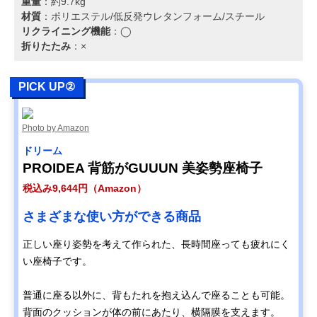
重量
：約9.7kg
材質
：ポリエステル/低反発ウレタンフォーム/スチール
リクライニング機能
：◯
折りたたみ
：×
PICK UP②
Photo by Amazon
‎ドリーム
PROIDEA 背筋がGUUUN 美姿勢座椅子
税込み9,644円（Amazon）
さまざまな使い方ができる商品
正しい座り姿勢を考えて作られた、長時間座っても疲れにく
い座椅子です。
普通に座る以外に、背もたれを抱え込んで座ることも可能。
背面のクッションが体の前にあたり、横隔膜を支えます。