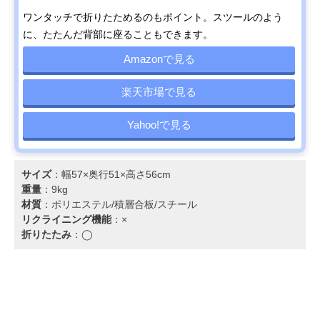
ワンタッチで折りたためるのもポイント。スツールのよう
に、たたんだ背部に座ることもできます。
Amazonで見る
楽天市場で見る
Yahoo!で見る
サイズ
：幅57×奥行51×高さ56cm
重量
：9kg
材質
：ポリエステル/積層合板/スチール
リクライニング機能
：×
折りたたみ
：◯