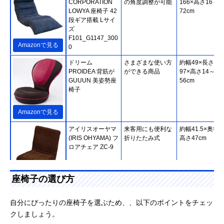
CORPORATION
の角度調整が可能
166×高さ16～
LOWYA 座椅子 42
72cm
段ギア搭載 Lサイ
ズ
F101_G1147_300
Amazonで見る
0
ドリーム
さまざまな使い方
約幅49×長さ60
PROIDEA 背筋が
ができる商品
97×高さ14～
GUUUN 美姿勢座
56cm
椅子
Amazonで見る
アイリスオーヤマ
来客用にも便利な
約幅41.5×奥行5
(IRIS OHYAMA) フ
折りたたみ式
高さ47cm
ロアチェア ZC-9
座椅子の選び方
Amazonで見る
MEIKOH HOME
人気シリーズの第
幅63×奥行96～
自分にぴったりの座椅子を選ぶため、、以下のポイントをチェッ
TEC 腰の神様がく
3弾！約150cmの
154×高さ14～
クしましょう。
れた座椅子 全身寛
ロングシート
74cm