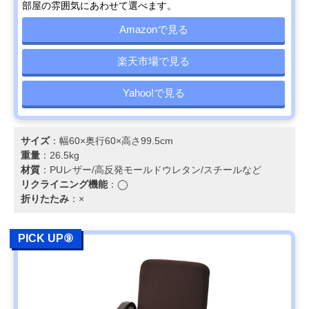
部屋の雰囲気にあわせて選べます。
Amazonで見る
楽天市場で見る
Yahoo!で見る
サイズ
：幅60×奥行60×高さ99.5cm
重量
：26.5kg
材質
：PUレザー/高反発モールドウレタン/スチールなど
リクライニング機能
：◯
折りたたみ
：×
PICK UP⑨