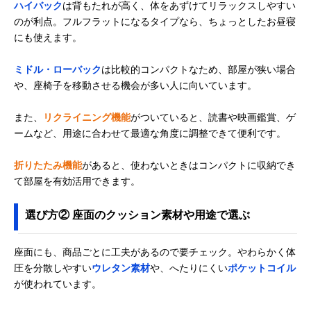
ハイバック
は背もたれが高く、体をあずけてリラックスしやすい
セルタン
おいしそうでかわ
幅45×奥行54～
Amazonで見る
のが利点。フルフラットになるタイプなら、ちょっとしたお昼寝
(Cellutane) 食パン
いいデザインが魅
87×高さ11～
にも使えます。
座椅子 カバーリン
力
46cm
グ仕様 50744
ミドル・ローバック
は比較的コンパクトなため、部屋が狭い場合
や、座椅子を移動させる機会が多い人に向いています。
また、
リクライニング機能
がついていると、読書や映画鑑賞、ゲ
ームなど、用途に合わせて最適な角度に調整できて便利です。
折りたたみ機能
があると、使わないときはコンパクトに収納でき
て部屋を有効活用できます。
選び方② 座面のクッション素材や用途で選ぶ
座面にも、商品ごとに工夫があるので要チェック。やわらかく体
圧を分散しやすい
ウレタン素材
や、へたりにくい
ポケットコイル
が使われています。