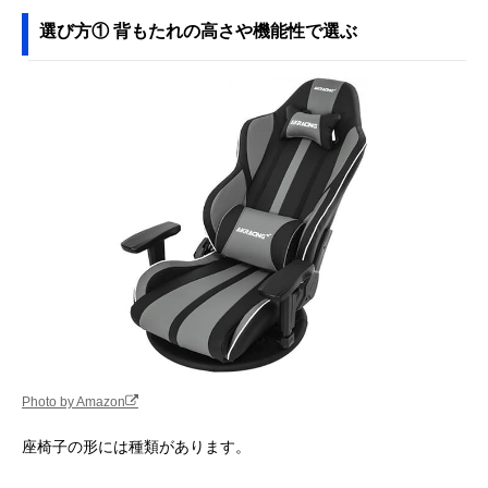
げるロングタイプ
ZMLX1-アロー
選び方① 背もたれの高さや機能性で選ぶ
Amazonで見る
エムール 肘付き回
弾力があって疲れ
約幅65×奥行55
Amazonで見る
転座椅子 Mawaru
にくい快適な座り
113×高さ40～
ea-0612a
心地
74cm
東谷(Azumaya-kk)
ソファ代わりにも
幅84×奥行60～
Amazonで見る
もこもこワイドリ
なる2人掛け座椅
102×高さ14～
クライナー FKC-
子
56cm
005
タンスのゲン へた
ポケットコイル＆
約幅60×奥行65
Amazonで見る
りにくいポケット
立体クッション採
115×高さ65cm
コイル 座椅子
用モデル
15210040
AKRacing 極坐 V2
楽に向きを変えら
幅60×奥行60×
Amazonで見る
ゲーミング座椅子
れる回転式ゲーミ
さ99.5cm
AKR-
ング座椅子
Photo by Amazon
GYOKUZA/V2
‎山善(YAMAZEN)
立ち座りしやすい
幅57×奥行51×
Amazonで見る
座椅子の形には種類があります。
優しい座椅子
高さ設定＆木製フ
さ56cm
SKC-56H
レーム