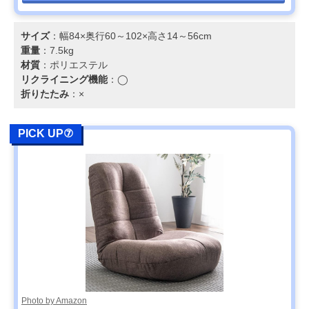
サイズ
：幅84×奥行60～102×高さ14～56cm
重量
：7.5kg
材質
：ポリエステル
リクライニング機能
：◯
折りたたみ
：×
PICK UP⑦
Photo by Amazon