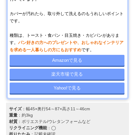
カバーが汚れたら、取り外して洗えるのもうれしいポイント
です。
種類は、トースト・食パン・目玉焼き・カビパンがありま
す。
パン好きの方へのプレゼントや、おしゃれなインテリア
を求める一人暮らしの方にもおすすめ
です。
Amazonで見る
楽天市場で見る
Yahoo!で見る
サイズ
：幅45×奥行54～87×高さ11～46cm
重量
：約3kg
材質
：ポリエステル/ウレタンフォームなど
リクライニング機能
：◯
折りたたみ
：記載未確認