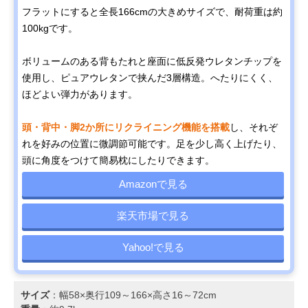
フラットにすると全長166cmの大きめサイズで、耐荷重は約
100kgです。
ボリュームのある背もたれと座面に低反発ウレタンチップを
使用し、ピュアウレタンで挟んだ3層構造。へたりにくく、
ほどよい弾力があります。
頭・背中・脚2か所にリクライニング機能を搭載
し、それぞ
れを好みの位置に微調節可能です。足を少し高く上げたり、
頭に角度をつけて簡易枕にしたりできます。
Amazonで見る
楽天市場で見る
Yahoo!で見る
サイズ
：幅58×奥行109～166×高さ16～72cm