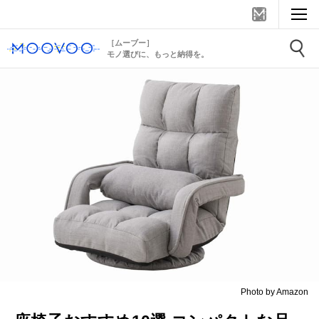
［ムーブー］
モノ選びに、もっと納得を。
Photo by Amazon