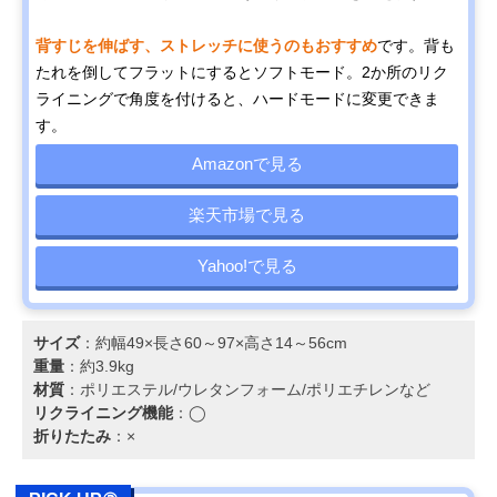
背すじを伸ばす、ストレッチに使うのもおすすめ
です。背も
たれを倒してフラットにするとソフトモード。2か所のリク
ライニングで角度を付けると、ハードモードに変更できま
す。
Amazonで見る
楽天市場で見る
Yahoo!で見る
サイズ
：約幅49×長さ60～97×高さ14～56cm
重量
：約3.9kg
材質
：ポリエステル/ウレタンフォーム/ポリエチレンなど
リクライニング機能
：◯
折りたたみ
：×