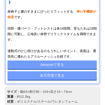
ト
座椅子と腰のすきまにぴったりフィットする、
神の手機能が
特長
です。
頭部・腰パーツ・フットレストは各14段階、背もたれは18段
階に可動し、心地良い体勢でリラックスタイムを満喫できま
す。
連動式のひじ掛けがあるのもうれしいポイント。表面は、通
気性に優れたエアスルーメッシュ仕様です。
Amazonで見る
楽天市場で見る
サイズ
：幅63×奥行96～154×高さ14～74cm
重量
：約12.3kg
材質
：ポリエステル/スチール/ウレタンフォーム