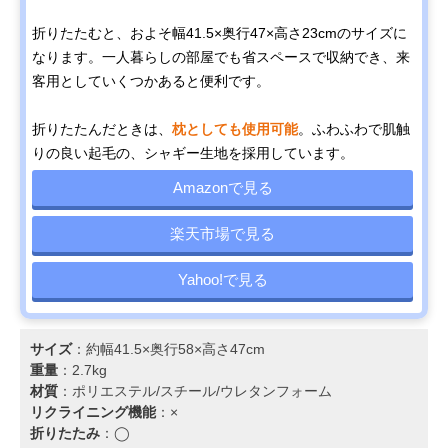
折りたたむと、およそ幅41.5×奥行47×高さ23cmのサイズに
なります。一人暮らしの部屋でも省スペースで収納でき、来
客用としていくつかあると便利です。
折りたたんだときは、
枕としても使用可能
。ふわふわで肌触
りの良い起毛の、シャギー生地を採用しています。
Amazonで見る
楽天市場で見る
Yahoo!で見る
サイズ
：約幅41.5×奥行58×高さ47cm
重量
：2.7kg
材質
：ポリエステル/スチール/ウレタンフォーム
リクライニング機能
：×
折りたたみ
：◯