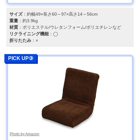
サイズ
：約幅49×長さ60～97×高さ14～56cm
重量
：約3.9kg
材質
：ポリエステル/ウレタンフォーム/ポリエチレンなど
リクライニング機能
：◯
折りたたみ
：×
PICK UP③
Photo by Amazon