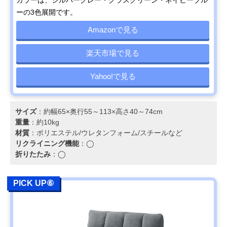
ーの3色展開です。
Amazonで見る
楽天市場で見る
Yahoo!で見る
サイズ
：約幅65×奥行55～113×高さ40～74cm
重量
：約10kg
材質
：ポリエステル/ウレタンフォーム/スチールなど
リクライニング機能
：◯
折りたたみ
：◯
PICK UP⑥