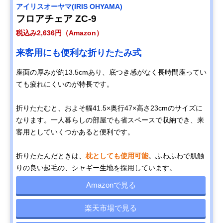
‎アイリスオーヤマ(IRIS OHYAMA)
フロアチェア ZC-9
税込み2,636円（Amazon）
来客用にも便利な折りたたみ式
座面の厚みが約13.5cmあり、底つき感がなく長時間座ってい
ても疲れにくいのが特長です。
折りたたむと、およそ幅41.5×奥行47×高さ23cmのサイズに
なります。一人暮らしの部屋でも省スペースで収納でき、来
客用としていくつかあると便利です。
折りたたんだときは、
枕としても使用可能
。ふわふわで肌触
りの良い起毛の、シャギー生地を採用しています。
Amazonで見る
楽天市場で見る