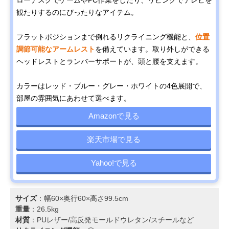
観たりするのにぴったりなアイテム。
フラットポジションまで倒れるリクライニング機能と、
位置
調節可能なアームレスト
を備えています。取り外しができる
ヘッドレストとランバーサポートが、頭と腰を支えます。
カラーはレッド・ブルー・グレー・ホワイトの4色展開で、
部屋の雰囲気にあわせて選べます。
Amazonで見る
楽天市場で見る
Yahoo!で見る
サイズ
：幅60×奥行60×高さ99.5cm
重量
：26.5kg
材質
：PUレザー/高反発モールドウレタン/スチールなど