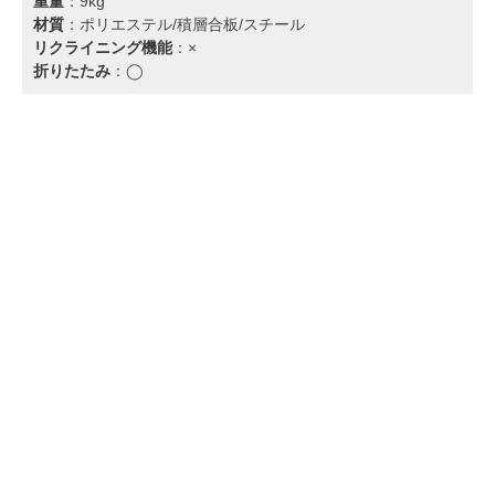
重量
：9kg
材質
：ポリエステル/積層合板/スチール
リクライニング機能
：×
折りたたみ
：◯