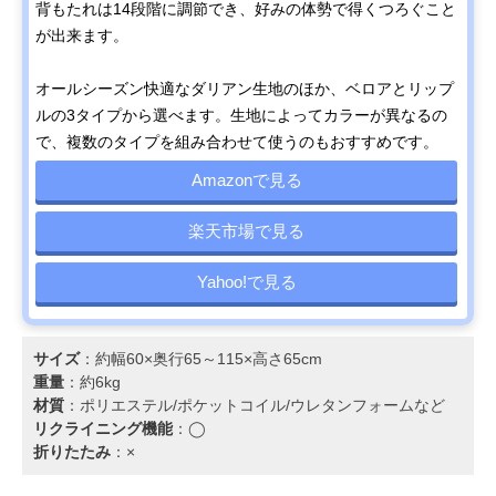
背もたれは14段階に調節でき、好みの体勢で得くつろぐこと
が出来ます。
オールシーズン快適なダリアン生地のほか、ベロアとリップ
ルの3タイプから選べます。生地によってカラーが異なるの
で、複数のタイプを組み合わせて使うのもおすすめです。
Amazonで見る
楽天市場で見る
Yahoo!で見る
サイズ
：約幅60×奥行65～115×高さ65cm
重量
：約6kg
材質
：ポリエステル/ポケットコイル/ウレタンフォームなど
リクライニング機能
：◯
折りたたみ
：×