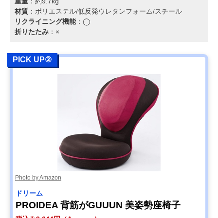
重量
：約9.7kg
材質
：ポリエステル/低反発ウレタンフォーム/スチール
リクライニング機能
：◯
折りたたみ
：×
PICK UP②
Photo by Amazon
‎ドリーム
PROIDEA 背筋がGUUUN 美姿勢座椅子