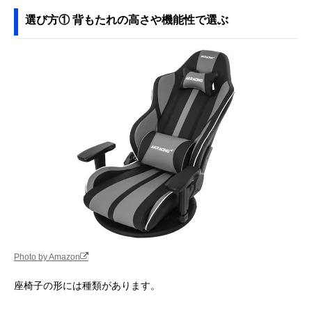
げるロングタイプ
ZMLX1-アロー
選び方① 背もたれの高さや機能性で選ぶ
Amazonで見る
エムール 肘付き回
弾力があって疲れ
約幅65×奥行55
Amazonで見る
転座椅子 Mawaru
にくい快適な座り
113×高さ40～
ea-0612a
心地
74cm
東谷(Azumaya-kk)
ソファ代わりにも
幅84×奥行60～
Amazonで見る
もこもこワイドリ
なる2人掛け座椅
102×高さ14～
クライナー FKC-
子
56cm
005
タンスのゲン へた
ポケットコイル＆
約幅60×奥行65
Amazonで見る
りにくいポケット
立体クッション採
115×高さ65cm
コイル 座椅子
用モデル
15210040
AKRacing 極坐 V2
楽に向きを変えら
幅60×奥行60×
Amazonで見る
ゲーミング座椅子
れる回転式ゲーミ
さ99.5cm
AKR-
ング座椅子
Photo by Amazon
GYOKUZA/V2
‎山善(YAMAZEN)
立ち座りしやすい
幅57×奥行51×
Amazonで見る
座椅子の形には種類があります。
優しい座椅子
高さ設定＆木製フ
さ56cm
SKC-56H
レーム