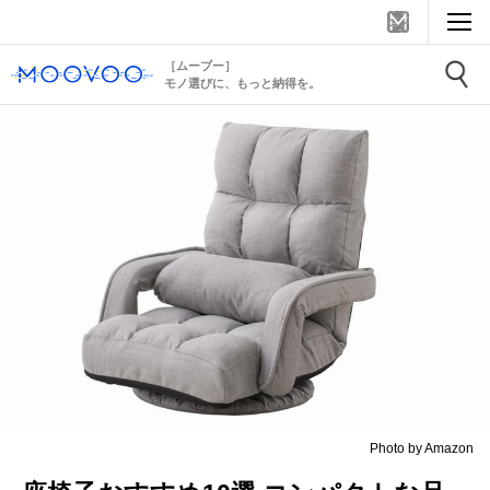
［ムーブー］
モノ選びに、もっと納得を。
Photo by Amazon