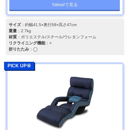
Yahoo!で見る
サイズ
：約幅41.5×奥行58×高さ47cm
重量
：2.7kg
材質
：ポリエステル/スチール/ウレタンフォーム
リクライニング機能
：×
折りたたみ
：◯
PICK UP④