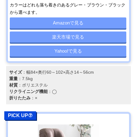
カラーはどれも落ち着きのあるグレー・ブラウン・ブラック
から選べます。
Amazonで見る
楽天市場で見る
Yahoo!で見る
サイズ
：幅84×奥行60～102×高さ14～56cm
重量
：7.5kg
材質
：ポリエステル
リクライニング機能
：◯
折りたたみ
：×
PICK UP⑦