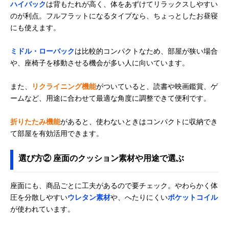
ハイバック
は背もたれが高く、体をあずけてリラックスしやすい
セルタン
おいしそうでかわ
幅45×奥行54～
Amazonで見る
のが利点。フルフラットになるタイプなら、ちょっとしたお昼寝
(Cellutane) 食パン
いいデザインが魅
87×高さ11～
にも使えます。
座椅子 カバーリン
力
46cm
グ仕様 50744
ミドル・ローバック
は比較的コンパクトなため、部屋が狭い場合
や、座椅子を移動させる機会が多い人に向いています。
また、
リクライニング機能
がついていると、読書や映画鑑賞、ゲ
ームなど、用途に合わせて最適な角度に調整できて便利です。
折りたたみ機能
があると、使わないときはコンパクトに収納でき
て部屋を有効活用できます。
選び方② 座面のクッション素材や用途で選ぶ
座面にも、商品ごとに工夫があるので要チェック。やわらかく体
圧を分散しやすい
ウレタン素材
や、へたりにくい
ポケットコイル
が使われています。