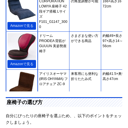
CORPORATION
の角度調整が可能
166×高さ16～
LOWYA 座椅子 42
72cm
段ギア搭載 Lサイ
ズ
F101_G1147_300
Amazonで見る
0
ドリーム
さまざまな使い方
約幅49×長さ60
PROIDEA 背筋が
ができる商品
97×高さ14～
GUUUN 美姿勢座
56cm
椅子
Amazonで見る
アイリスオーヤマ
来客用にも便利な
約幅41.5×奥行5
(IRIS OHYAMA) フ
折りたたみ式
高さ47cm
ロアチェア ZC-9
座椅子の選び方
Amazonで見る
MEIKOH HOME
人気シリーズの第
幅63×奥行96～
自分にぴったりの座椅子を選ぶため、、以下のポイントをチェッ
TEC 腰の神様がく
3弾！約150cmの
154×高さ14～
クしましょう。
れた座椅子 全身寛
ロングシート
74cm