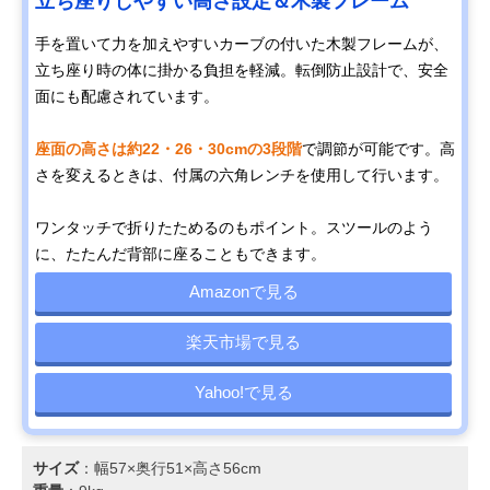
立ち座りしやすい高さ設定＆木製フレーム
手を置いて力を加えやすいカーブの付いた木製フレームが、
立ち座り時の体に掛かる負担を軽減。転倒防止設計で、安全
面にも配慮されています。
座面の高さは約22・26・30cmの3段階
で調節が可能です。高
さを変えるときは、付属の六角レンチを使用して行います。
ワンタッチで折りたためるのもポイント。スツールのよう
に、たたんだ背部に座ることもできます。
Amazonで見る
楽天市場で見る
Yahoo!で見る
サイズ
：幅57×奥行51×高さ56cm