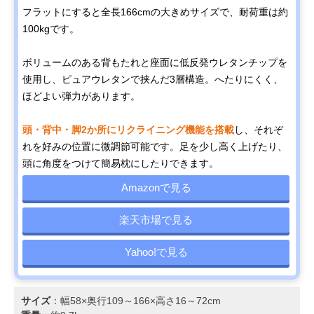
フラットにすると全長166cmの大きめサイズで、耐荷重は約
100kgです。
ボリュームのある背もたれと座面に低反発ウレタンチップを
使用し、ピュアウレタンで挟んだ3層構造。へたりにくく、
ほどよい弾力があります。
頭・背中・脚2か所にリクライニング機能を搭載
し、それぞ
れを好みの位置に微調節可能です。足を少し高く上げたり、
頭に角度をつけて簡易枕にしたりできます。
Amazonで見る
楽天市場で見る
Yahoo!で見る
サイズ
：幅58×奥行109～166×高さ16～72cm