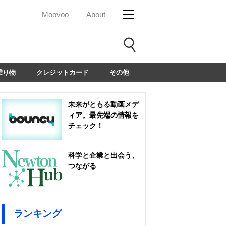
Moovoo
About
乗り物
クレジットカード
その他
未来がともる動画メデ
ィア。最先端の情報を
チェック！
科学と企業と出会う、
つながる
ランキング