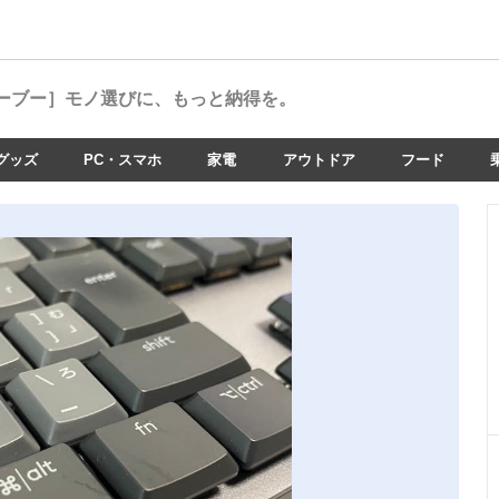
ーブー］
モノ選びに、もっと納得を。
グッズ
PC・スマホ
家電
アウトドア
フード