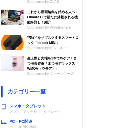
Sponsored by CLAS
これから動画編集を始める人へ！
Filmora12で新たに搭載される機
能を詳しく紹介
Sponsored by Wondershare
“安心”をサブスクするスマートロ
ック「bitlock MINI」
Sponsored by ビットキー
生え際と先端を1本でWケア！ま
つ毛美容液「まつ毛デラックス
WMOA（ウモア）」
Sponsored by ファーマフーズ
カテゴリー一覧
スマホ・タブレット
スマホ、アクセサリ、タブレット
PC・PC関連
PC、PC周辺機器