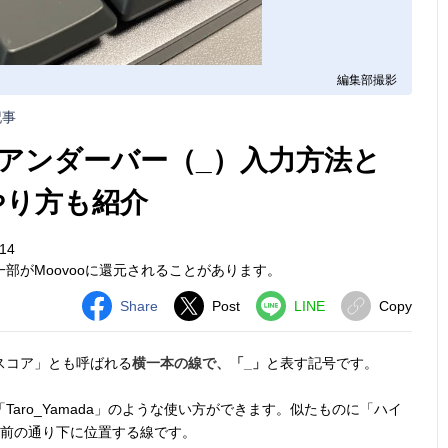
編集部撮影
記事
アンダーバー（_）入力方法と
やり方も紹介
14
部がMoovooに還元されることがあります。
Share
Post
LINE
Copy
スコア」とも呼ばれる
横一本の線で、「_」
と表す記号です。
「Taro_Yamada」のような使い方ができます。似たものに「ハイ
名前の通り下に位置する線です。