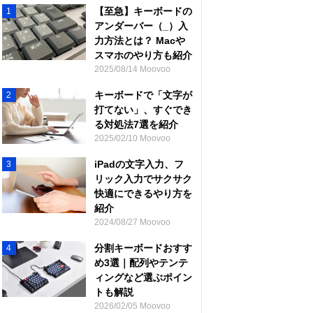
【至急】キーボードの
1
アンダーバー（_）入
力方法とは？ Macや
スマホのやり方も紹介
2025/08/14 Moovoo
キーボードで「文字が
2
打てない」、すぐでき
る対処法7選を紹介
2025/02/10 Moovoo
iPadの文字入力、フ
3
リック入力でサクサク
快適にできるやり方を
紹介
2024/08/27 Moovoo
分割キーボードおすす
4
め3選｜配列やテンテ
ィングなど選ぶポイン
トも解説
2026/02/05 Moovoo