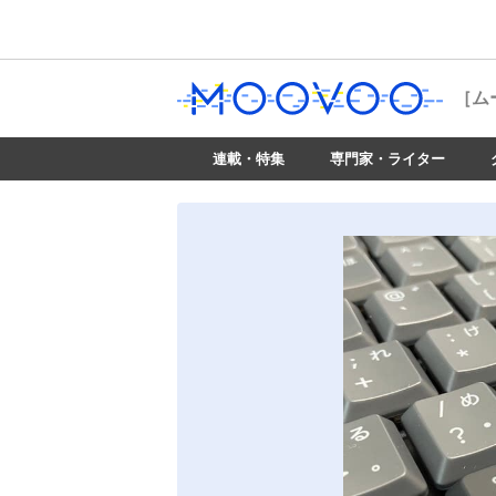
［ム
連載・特集
専門家・ライター