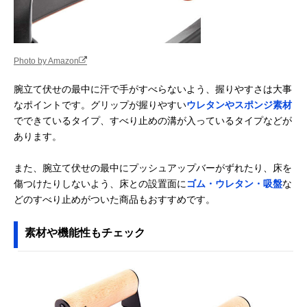
段階角度調整式プ
単に角度を調節で
高さ15cm
ッシュアップバー
きる
3B-3043
エレコム
省スペースに収納
約幅15×奥行22
Amazonで見る
(ELECOM) 折りた
できる折りたたみ
高さ16cm（使
Photo by Amazon
ためるプッシュア
構造
時）、約幅3.6×
ップバー Hiタイプ
行33.5×高さ
腕立て伏せの最中に汗で手がすべらないよう、握りやすさは大事
HCF-PUFHGY
17cm（収納時
なポイントです。グリップが握りやすい
ウレタンやスポンジ素材
IRONMAN
すべりにくいグリ
約幅20.5×奥行1
Amazonで見る
でできているタイプ、すべり止めの溝が入っているタイプなどが
CLUB(鉄人倶楽
ップハンドルを採
高さ11cm
あります。
部) プッシュアッ
用
プバー KW-742
また、腕立て伏せの最中にプッシュアップバーがずれたり、床を
リラクシングワー
トレーニング強度
幅21×奥行15×
Amazonで見る
傷つけたりしないよう、床との設置面に
ゴム・ウレタン・吸盤
な
ク(Relaxing Work)
を変えられる
さ13cm
プッシュアップバ
2Way設計
どのすべり止めがついた商品もおすすめです。
ー ラウンドプラス
NH3510
素材や機能性もチェック