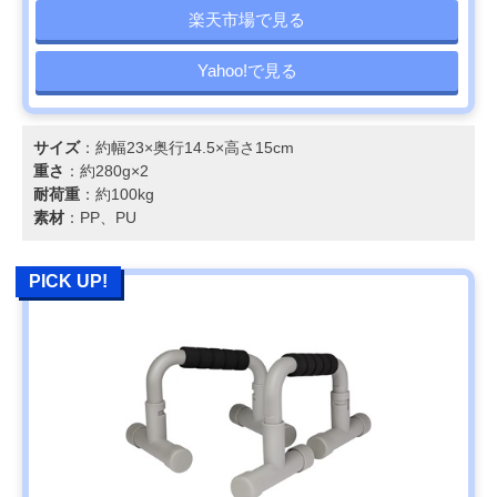
楽天市場で見る
Yahoo!で見る
サイズ
：約幅23×奥行14.5×高さ15cm
重さ
：約280g×2
耐荷重
：約100kg
素材
：PP、PU
PICK UP!