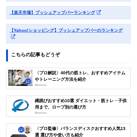
Amazonで見る
【楽天市場】プッシュアップバーランキング
adidas(アディダ
優れた安定性でハ
幅23×奥行14×
ス) プレミアムプ
ードな筋トレにぴ
さ14cm
【Yahoo!ショッピング】プッシュアップバーのランキング
ッシュアップバー
ったり
ADAC-12233
Amazonで見る
こちらの記事もどうぞ
La-VIE(ラヴィ) 2
目的にあわせて簡
約幅23×奥行14.
Amazonで見る
段階角度調整式プ
単に角度を調節で
高さ15cm
〈プロ解説〉40代の筋トレ、おすすめアイテム
ッシュアップバー
きる
3B-3043
やトレーニング方法を紹介
Moovoo
エレコム
省スペースに収納
約幅15×奥行22
Amazonで見る
(ELECOM) 折りた
できる折りたたみ
高さ16cm（使
ためるプッシュア
構造
時）、約幅3.6×
縄跳びおすすめ10選 ダイエット・筋トレ・子供
ップバー Hiタイプ
行33.5×高さ
用まで、ロープ別の選び方
HCF-PUFHGY
17cm（収納時
Moovoo
IRONMAN
すべりにくいグリ
約幅20.5×奥行1
Amazonで見る
CLUB(鉄人倶楽
ップハンドルを採
高さ11cm
〈プロ監修〉バランスディスクおすすめ人気13
部) プッシュアッ
用
プバー KW-742
選 選び方や使い方も紹介