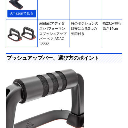
Amazonで見る
adidas(アディダ
肩のポジションの
幅23.5×奥行14.
ス) パフォーマン
目安になる3つの
高さ14cm
スプッシュアップ
矢印付き
バー ペア ADAC-
12232
Amazonで見る
プッシュアップバー、選び方のポイント
ハービンジャー
手首の負担を軽減
幅20.32×奥行
(Harbinger) プッ
する回転式ハンド
20.32×高さ
シュアップ プロ
ルを搭載
11.43cm
21314
Amazonで見る
adidas(アディダ
優れた安定性でハ
幅23×奥行14×
Amazonで見る
ス) プレミアムプ
ードな筋トレにぴ
さ14cm
ッシュアップバー
ったり
ADAC-12233
La-VIE(ラヴィ) 2
目的にあわせて簡
約幅23×奥行14.
Amazonで見る