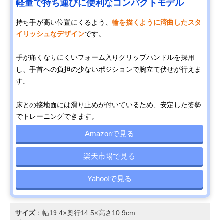
軽量で持ち運びに便利なコンパクトモデル
持ち手が高い位置にくるよう、
輪を描くように湾曲したスタ
イリッシュなデザイン
です。
手が痛くなりにくいフォーム入りグリップハンドルを採用
し、手首への負担の少ないポジションで腕立て伏せが行えま
す。
床との接地面には滑り止めが付いているため、安定した姿勢
でトレーニングできます。
Amazonで見る
楽天市場で見る
Yahoo!で見る
サイズ
：幅19.4×奥行14.5×高さ10.9cm