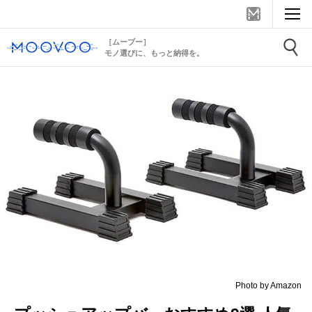
［ムーブー］
モノ選びに、もっと納得を。
Photo by Amazon