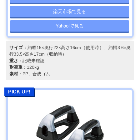
楽天市場で見る
Yahoo!で見る
サイズ
：約幅15×奥行22×高さ16cm（使用時）、約幅3.6×奥
行33.5×高さ17cm（収納時）
重さ
：記載未確認
耐荷重
：120kg
素材
：PP、合成ゴム
PICK UP!