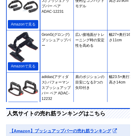
ス) プッシュアッ
便利なコンパクト
高さ10.9cm
プバー ペア
モデル
ADAC-12231
Amazonで見る
GronG(グロング)
広い接地面がトレ
幅27×奥行16×
プッシュアップバ
ーニング時の安定
さ11cm
ー
性を高める
Amazonで見る
adidas(アディダ
肩のポジションの
幅23.5×奥行14.
ス) パフォーマン
目安になる3つの
高さ14cm
スプッシュアップ
矢印付き
バー ペア ADAC-
12232
Amazonで見る
人気サイトの売れ筋ランキングはこちら
ハービンジャー
手首の負担を軽減
幅20.32×奥行
(Harbinger) プッ
する回転式ハンド
20.32×高さ
シュアップ プロ
ルを搭載
11.43cm
【Amazon】プッシュアップバーの売れ筋ランキング
21314