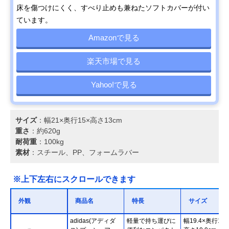
床を傷つけにくく、すべり止めも兼ねたソフトカバーが付い
ています。
Amazonで見る
楽天市場で見る
Yahoo!で見る
サイズ
：幅21×奥行15×高さ13cm
重さ
：約620g
耐荷重
：100kg
素材
：スチール、PP、フォームラバー
※上下左右にスクロールできます
外観
商品名
特長
サイズ
adidas(アディダ
軽量で持ち運びに
幅19.4×奥行14.