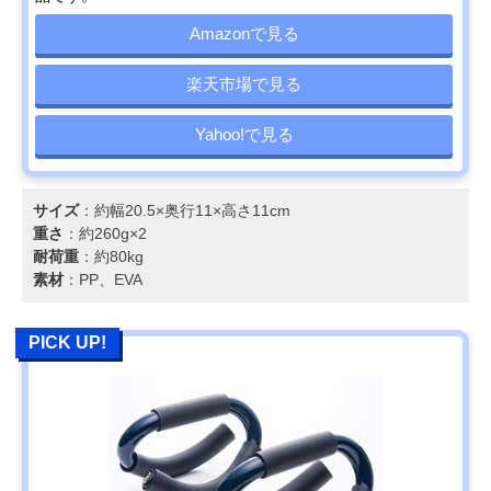
Amazonで見る
楽天市場で見る
Yahoo!で見る
サイズ
：約幅20.5×奥行11×高さ11cm
重さ
：約260g×2
耐荷重
：約80kg
素材
：PP、EVA
PICK UP!