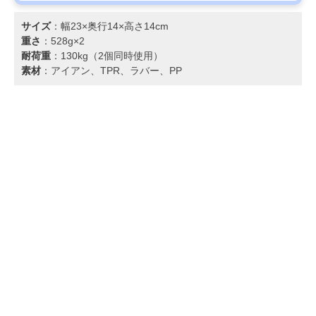
サイズ
：幅23×奥行14×高さ14cm
重さ
：528g×2
耐荷重
：130kg（2個同時使用）
素材
：アイアン、TPR、ラバー、PP