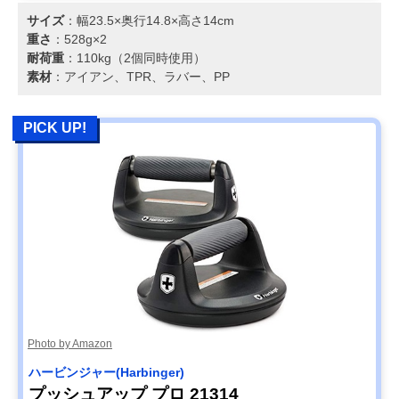
サイズ
：幅23.5×奥行14.8×高さ14cm
重さ
：528g×2
耐荷重
：110kg（2個同時使用）
素材
：アイアン、TPR、ラバー、PP
PICK UP!
Photo by Amazon
ハービンジャー(Harbinger)
プッシュアップ プロ 21314