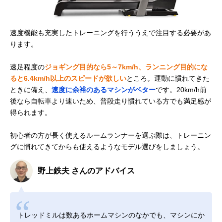
速度機能も充実したトレーニングを行ううえで注目する必要があ
ります。
速足程度の
ジョギング目的なら5～7km/h、ランニング目的にな
ると6.4km/h以上のスピードが欲しい
ところ。運動に慣れてきた
ときに備え、
速度に余裕のあるマシンがベター
です。20km/h前
後なら自転車より速いため、普段走り慣れている方でも満足感が
得られます。
初心者の方が長く使えるルームランナーを選ぶ際は、トレーニン
グに慣れてきてからも使えるようなモデル選びをしましょう。
野上鉄夫 さんのアドバイス
トレッドミルは数あるホームマシンのなかでも、マシンにか