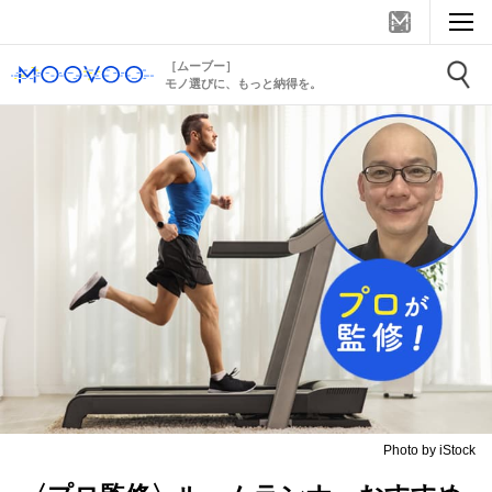
［ムーブー］
モノ選びに、もっと納得を。
Photo by iStock