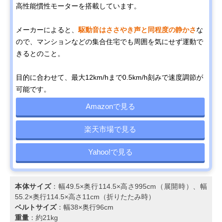
高性能慣性モーターを搭載しています。
メーカーによると、
駆動音はささやき声と同程度の静かさ
な
ので、マンションなどの集合住宅でも周囲を気にせず運動で
きるとのこと。
目的に合わせて、最大12km/hまで0.5km/h刻みで速度調節が
可能です。
Amazonで見る
楽天市場で見る
Yahoo!で見る
本体サイズ
：幅49.5×奥行114.5×高さ995cm（展開時）、幅
55.2×奥行114.5×高さ11cm（折りたたみ時）
ベルトサイズ
：幅38×奥行96cm
重量
：約21kg