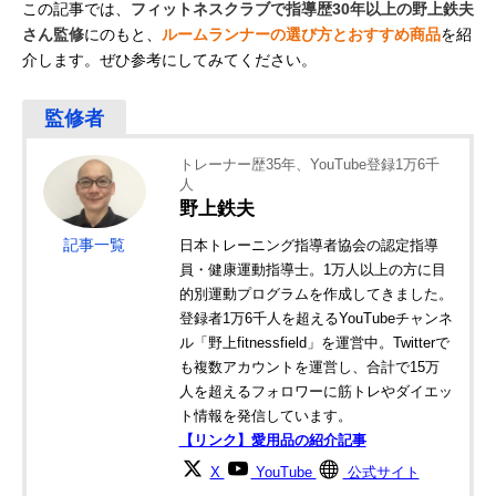
この記事では、
フィットネスクラブで指導歴30年以上の野上鉄夫
さん監修
にのもと、
ルームランナーの選び方とおすすめ商品
を紹
介します。ぜひ参考にしてみてください。
トレーナー歴35年、YouTube登録1万6千
人
野上鉄夫
記事一覧
日本トレーニング指導者協会の認定指導
員・健康運動指導士。1万人以上の方に目
的別運動プログラムを作成してきました。
登録者1万6千人を超えるYouTubeチャンネ
ル「野上fitnessfield」を運営中。Twitterで
も複数アカウントを運営し、合計で15万
人を超えるフォロワーに筋トレやダイエッ
ト情報を発信しています。
【リンク】愛用品の紹介記事
X
YouTube
公式サイト