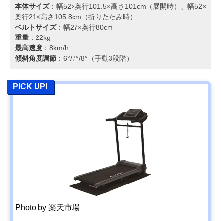
本体サイズ
：幅52×奥行101.5×高さ101cm（展開時）、幅52×
奥行21×高さ105.8cm（折りたたみ時）
ベルトサイズ
：幅27×奥行80cm
重量
：22kg
最高速度
：8km/h
傾斜角度調節
：6°/7°/8°（手動3段階）
PICK UP!
Photo by 楽天市場