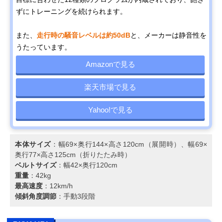
ずにトレーニングを続けられます。
また、
走行時の騒音レベルは約50dB
と、メーカーは静音性を
うたっています。
Amazonで見る
楽天市場で見る
Yahoo!で見る
本体サイズ
：幅69×奥行144×高さ120cm（展開時）、幅69×
奥行77×高さ125cm（折りたたみ時）
ベルトサイズ
：幅42×奥行120cm
重量
：42kg
最高速度
：12km/h
傾斜角度調節
：手動3段階