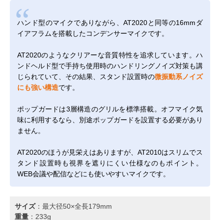
ハンド型のマイクでありながら、AT2020と同等の16mmダ
イアフラムを搭載したコンデンサーマイクです。
AT2020のようなクリアーな音質特性を追求しています。ハ
ンドヘルド型で手持ち使用時のハンドリングノイズ対策も講
じられていて、その結果、スタンド設置時の
微振動系ノイズ
にも強い構造
です。
ポップガードは3層構造のグリルを標準搭載。オフマイク気
味に利用するなら、別途ポップガードを設置する必要があり
ません。
AT2020のほうが見栄えはありますが、AT2010はスリムでス
タンド設置時も視界を遮りにくい仕様なのもポイント。
WEB会議や配信などにも使いやすいマイクです。
サイズ
：最大径50×全長179mm
重量
：233g