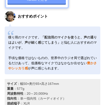
おすすめポイント
喋り用のマイクです。
「配信用のマイクを使うと、声の通り
はよいが、声が細く感じてしまう」
と悩む人におすすめのマ
イクです。
手頃な価格ではないものの、世界中のラジオ局で選ばれてい
るだけあって、低価格なマイクではなかなか出せない
豊かさ
やシッカリ感
が声に感じられます。
サイズ
：幅50×奥行65×高さ167mm
重量
：577g
周波数特性
：20～20,000Hz
指向性
：単一指向性（カーディオイド）
接続端子
：XLR