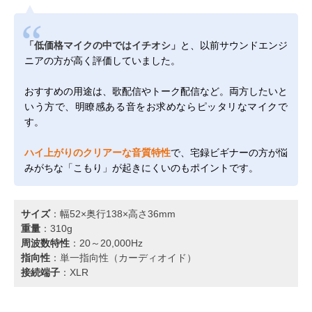
「低価格マイクの中ではイチオシ」
と、以前サウンドエンジ
ニアの方が高く評価していました。
おすすめの用途は、歌配信やトーク配信など。両方したいと
いう方で、明瞭感ある音をお求めならピッタリなマイクで
す。
ハイ上がりのクリアーな音質特性
で、宅録ビギナーの方が悩
みがちな「こもり」が起きにくいのもポイントです。
サイズ
：幅52×奥行138×高さ36mm
重量
：310g
周波数特性
：20～20,000Hz
指向性
：単一指向性（カーディオイド）
接続端子
：XLR