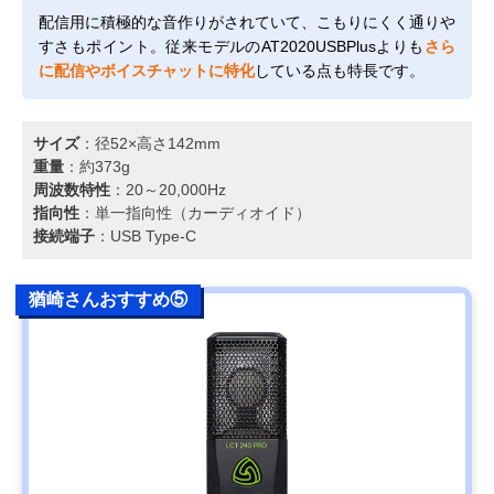
配信用に積極的な音作りがされていて、こもりにくく通りや
すさもポイント。従来モデルのAT2020USBPlusよりも
さら
に配信やボイスチャットに特化
している点も特長です。
サイズ
：径52×高さ142mm
重量
：約373g
周波数特性
：20～20,000Hz
指向性
：単一指向性（カーディオイド）
接続端子
：USB Type-C
猶崎さんおすすめ⑤