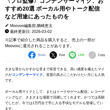
〈プロ監修〉コンデンサーマイク、お
すすめ20選 ボーカル用やトーク配信
など用途にあったものを
Moovoo編集部,猶崎恵太
最終更新日: 2026-03-02
※記事で紹介した商品を購入すると、売上の一部が
Moovooに還元されることがあります。
Share
Post
LINE
Copy
大きな音からかすかな音まで収音できる、高い感度を備えたマイ
クが
コンデンサーマイク
。音質の高さにこだわりたい方にも人気
です。
ボーカル用マイクとして、またはトークやゲーム配信、レコーデ
ィングなど、さまざまな場面で活躍してくれます。かつては高額
でしたが、今では1万円台で手に入る手頃なモデルも登場してい
ます。