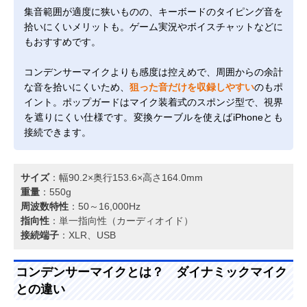
集音範囲が適度に狭いものの、キーボードのタイピング音を
拾いにくいメリットも。ゲーム実況やボイスチャットなどに
もおすすめです。
コンデンサーマイクよりも感度は控えめで、周囲からの余計
な音を拾いにくいため、
狙った音だけを収録しやすい
のもポ
イント。ポップガードはマイク装着式のスポンジ型で、視界
を遮りにくい仕様です。変換ケーブルを使えばiPhoneとも
接続できます。
サイズ
：幅90.2×奥行153.6×高さ164.0mm
重量
：550g
周波数特性
：50～16,000Hz
指向性
：単一指向性（カーディオイド）
接続端子
：XLR、USB
コンデンサーマイクとは？ ダイナミックマイク
との違い