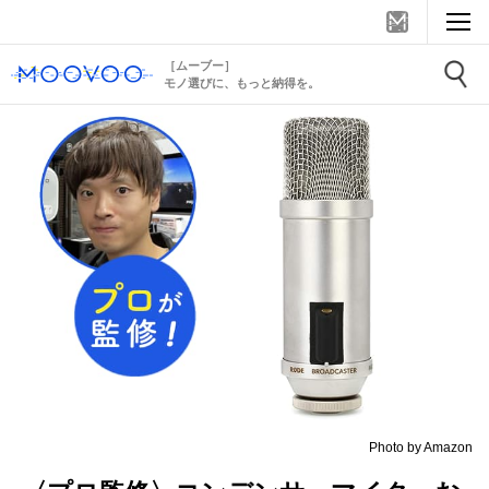
［ムーブー］
モノ選びに、もっと納得を。
Photo by Amazon