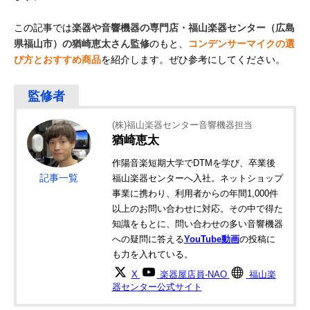
この記事では
楽器や音響機器の専門店・福山楽器センター（広島
県福山市）の猶崎恵太さん監修
のもと、
コンデンサーマイクの選
び方とおすすめ商品
を紹介します。ぜひ参考にしてください。
(株)福山楽器センター音響機器担当
猶崎恵太
作陽音楽短期大学でDTMを学び、卒業後
記事一覧
福山楽器センターへ入社。ネットショップ
事業に携わり、利用者からの年間1,000件
以上のお問い合わせに対応。その中で得た
知識をもとに、問い合わせの多い音響機器
への疑問に答える
YouTube動画
の投稿に
も力を入れている。
X
楽器屋店員-NAO
福山楽
器センター公式サイト