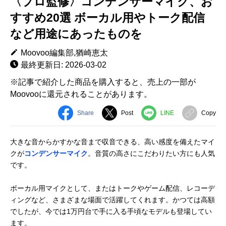
〈プロ監修〉コンデンサーマイク、お
すすめ20選 ボーカル用やトーク配信
など用途にあったものを
Moovoo編集部,猶崎恵太
最終更新日: 2026-03-02
※記事で紹介した商品を購入すると、売上の一部が
Moovooに還元されることがあります。
Share
Post
LINE
Copy
大きな音からかすかな音まで収音できる、高い感度を備えたマイ
クが
コンデンサーマイク
。音質の高さにこだわりたい方にも人気
です。
ボーカル用マイクとして、またはトークやゲーム配信、レコーデ
ィングなど、さまざまな場面で活躍してくれます。かつては高額
でしたが、今では1万円台で手に入る手頃なモデルも登場してい
ます。