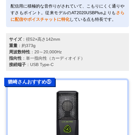
配信用に積極的な音作りがされていて、こもりにくく通りや
すさもポイント。従来モデルのAT2020USBPlusよりも
さら
に配信やボイスチャットに特化
している点も特長です。
サイズ
：径52×高さ142mm
重量
：約373g
周波数特性
：20～20,000Hz
指向性
：単一指向性（カーディオイド）
接続端子
：USB Type-C
猶崎さんおすすめ⑤