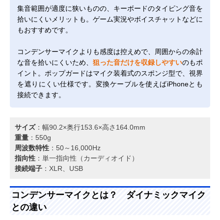
集音範囲が適度に狭いものの、キーボードのタイピング音を
拾いにくいメリットも。ゲーム実況やボイスチャットなどに
もおすすめです。
コンデンサーマイクよりも感度は控えめで、周囲からの余計
な音を拾いにくいため、
狙った音だけを収録しやすい
のもポ
イント。ポップガードはマイク装着式のスポンジ型で、視界
を遮りにくい仕様です。変換ケーブルを使えばiPhoneとも
接続できます。
サイズ
：幅90.2×奥行153.6×高さ164.0mm
重量
：550g
周波数特性
：50～16,000Hz
指向性
：単一指向性（カーディオイド）
接続端子
：XLR、USB
コンデンサーマイクとは？ ダイナミックマイク
との違い