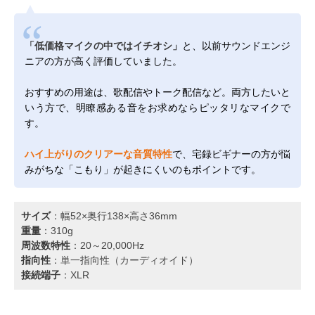
「低価格マイクの中ではイチオシ」
と、以前サウンドエンジ
ニアの方が高く評価していました。
おすすめの用途は、歌配信やトーク配信など。両方したいと
いう方で、明瞭感ある音をお求めならピッタリなマイクで
す。
ハイ上がりのクリアーな音質特性
で、宅録ビギナーの方が悩
みがちな「こもり」が起きにくいのもポイントです。
サイズ
：幅52×奥行138×高さ36mm
重量
：310g
周波数特性
：20～20,000Hz
指向性
：単一指向性（カーディオイド）
接続端子
：XLR