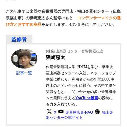
この記事では
楽器や音響機器の専門店・福山楽器センター（広島
県福山市）の猶崎恵太さん監修
のもと、
コンデンサーマイクの選
び方とおすすめ商品
を紹介します。ぜひ参考にしてください。
(株)福山楽器センター音響機器担当
猶崎恵太
作陽音楽短期大学でDTMを学び、卒業後
記事一覧
福山楽器センターへ入社。ネットショップ
事業に携わり、利用者からの年間1,000件
以上のお問い合わせに対応。その中で得た
知識をもとに、問い合わせの多い音響機器
への疑問に答える
YouTube動画
の投稿に
も力を入れている。
X
楽器屋店員-NAO
福山楽
器センター公式サイト