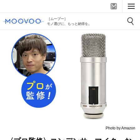
［ムーブー］
モノ選びに、もっと納得を。
Photo by Amazon