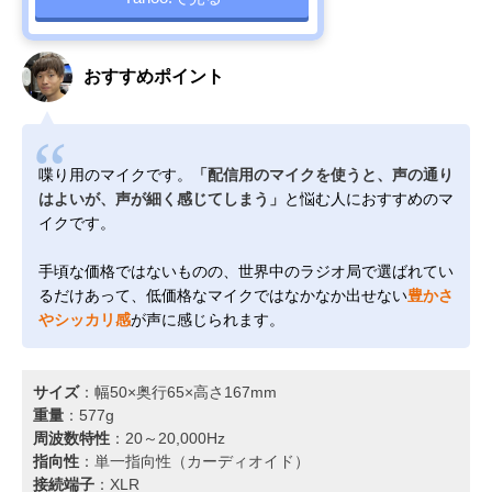
おすすめポイント
喋り用のマイクです。
「配信用のマイクを使うと、声の通り
はよいが、声が細く感じてしまう」
と悩む人におすすめのマ
イクです。
手頃な価格ではないものの、世界中のラジオ局で選ばれてい
るだけあって、低価格なマイクではなかなか出せない
豊かさ
やシッカリ感
が声に感じられます。
サイズ
：幅50×奥行65×高さ167mm
重量
：577g
周波数特性
：20～20,000Hz
指向性
：単一指向性（カーディオイド）
接続端子
：XLR