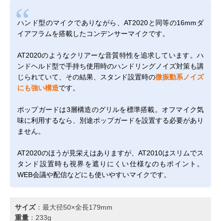
ハンド型のマイクでありながら、AT2020と同等の16mmダ
イアフラムを搭載したコンデンサーマイクです。
AT2020のようなクリアーな音質特性を追求しています。ハ
ンドヘルド型で手持ち使用時のハンドリングノイズ対策も講
じられていて、その結果、スタンド設置時の
微振動系ノイズ
にも強い構造
です。
ポップガードは3層構造のグリルを標準搭載。オフマイク気
味に利用するなら、別途ポップガードを設置する必要があり
ません。
AT2020のほうが見栄えはありますが、AT2010はスリムでス
タンド設置時も視界を遮りにくい仕様なのもポイント。
WEB会議や配信などにも使いやすいマイクです。
サイズ
：最大径50×全長179mm
重量
：233g