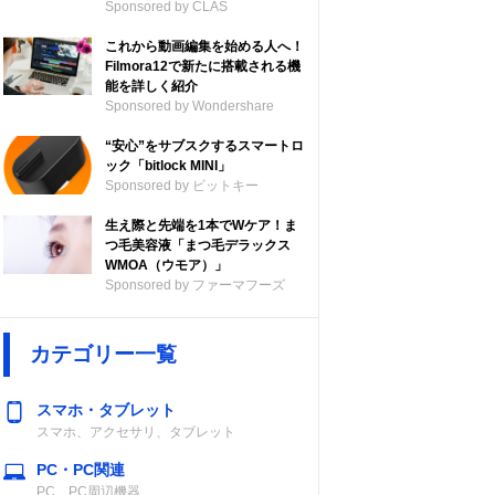
Sponsored by CLAS
これから動画編集を始める人へ！
Filmora12で新たに搭載される機
能を詳しく紹介
Sponsored by Wondershare
“安心”をサブスクするスマートロ
ック「bitlock MINI」
Sponsored by ビットキー
生え際と先端を1本でWケア！ま
つ毛美容液「まつ毛デラックス
WMOA（ウモア）」
Sponsored by ファーマフーズ
カテゴリー一覧
スマホ・タブレット
スマホ、アクセサリ、タブレット
PC・PC関連
PC、PC周辺機器