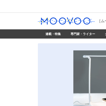
［ム
連載・特集
専門家・ライター