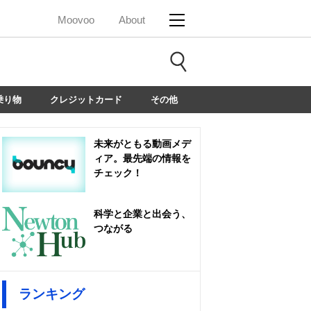
Moovoo
About
乗り物
クレジットカード
その他
未来がともる動画メデ
ィア。最先端の情報を
チェック！
科学と企業と出会う、
つながる
ランキング