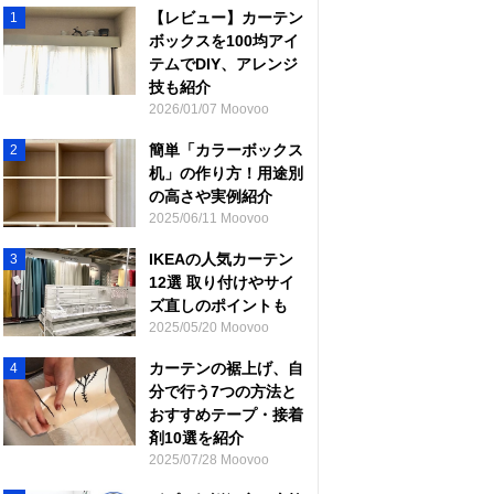
【レビュー】カーテン
1
ボックスを100均アイ
テムでDIY、アレンジ
技も紹介
2026/01/07 Moovoo
簡単「カラーボックス
2
机」の作り方！用途別
の高さや実例紹介
2025/06/11 Moovoo
IKEAの人気カーテン
3
12選 取り付けやサイ
ズ直しのポイントも
2025/05/20 Moovoo
カーテンの裾上げ、自
4
分で行う7つの方法と
おすすめテープ・接着
剤10選を紹介
2025/07/28 Moovoo