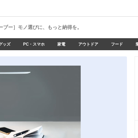
ーブー］
モノ選びに、もっと納得を。
グッズ
PC・スマホ
家電
アウトドア
フード