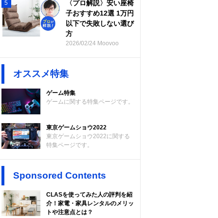
〈プロ解説〉安い座椅
5
子おすすめ12選 1万円
以下で失敗しない選び
方
2026/02/24 Moovoo
オススメ特集
ゲーム特集
ゲームに関する特集ページです。
東京ゲームショウ2022
東京ゲームショウ2022に関する
特集ページです。
Sponsored Contents
CLASを使ってみた人の評判を紹
介！家電・家具レンタルのメリッ
トや注意点とは？