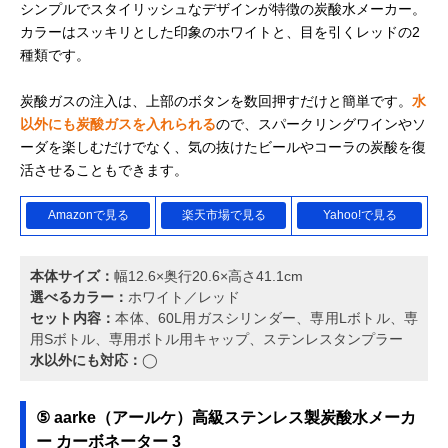
シンプルでスタイリッシュなデザインが特徴の炭酸水メーカー。
カラーはスッキリとした印象のホワイトと、目を引くレッドの2
種類です。
炭酸ガスの注入は、上部のボタンを数回押すだけと簡単です。
水
以外にも炭酸ガスを入れられる
ので、スパークリングワインやソ
ーダを楽しむだけでなく、気の抜けたビールやコーラの炭酸を復
活させることもできます。
Amazonで見る
楽天市場で見る
Yahoo!で見る
本体サイズ：
幅12.6×奥行20.6×高さ41.1cm
選べるカラー：
ホワイト／レッド
セット内容：
本体、60L用ガスシリンダー、専用Lボトル、専
用Sボトル、専用ボトル用キャップ、ステンレスタンプラー
水以外にも対応：
◯
⑤ aarke（アールケ）高級ステンレス製炭酸水メーカ
ー カーボネーター 3