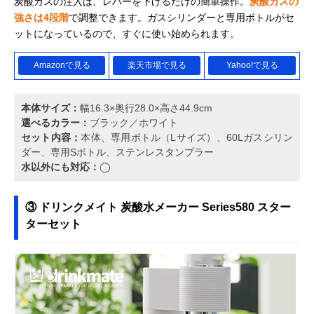
炭酸ガスの注入は、レバーを下げるだけの簡単操作。
炭酸ガスの
強さは4段階
で調整できます。ガスシリンダーと専用ボトルがセ
ットになっているので、すぐに使い始められます。
Amazonで見る
楽天市場で見る
Yahoo!で見る
本体サイズ：
幅16.3×奥行28.0×高さ44.9cm
選べるカラー：
ブラック／ホワイト
セット内容：
本体、専用ボトル（Lサイズ）、60Lガスシリン
ダー、専用Sボトル、ステンレスタンプラー
水以外にも対応：
◯
③ ドリンクメイト 炭酸水メーカー Series580 スター
ターセット