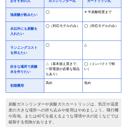
おすすめの人
ガスシリンダー式
カートリッジ式
◯
✕ 中炭酸程度まで
強炭酸が飲みたい
◯（対応モデルのみ）
◯（対応モデルのみ）
水以外にも炭酸を
入れたい
◯
△
ランニングコスト
を抑えたい
△（基本据え置きで、
◯（コンパクトで軽
好きな場所で炭酸
一部電源が必要な製品
い）
水を作りたい
もあり）
高め
低め
初期費用
炭酸ガスシリンダーや炭酸ガスカートリッジは、気圧や温度
差の大きな場所への持ち込みや使用はやめましょう。飛行機
や高地、または40℃を超えるような環境や火の近くなどでは
破裂する危険があります。