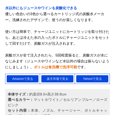
水以外にもジュースやワインを炭酸化できる
優しい色合いの3色から選べるカートリッジ式の炭酸水メーカ
ー。洗練されたデザインで、使うのが楽しくなります。
使い方は簡単で、チャージユニットにカートリッジを取り付けた
ら、あとは冷えた水の入ったボトルにチャージユニットをセット
して回すだけで、炭酸ガスが注入されます。
炭酸ガスが全て注入されたら、5回程度振ると、炭酸ガスが水に
なじみます（ジュースやワインなど水以外の場合は振らないよう
にしましょう）。
ボトルは食洗機で洗浄可能
です。
Amazonで見る
楽天市場で見る
Yahoo!で見る
本体サイズ：
約直径8.0×高さ38.8cm
選べるカラー：
マットホワイト／セルリアンブルー／ローズ
ピンク
セット内容：
本体、ノズル、チャージャー、ボトルキャッ