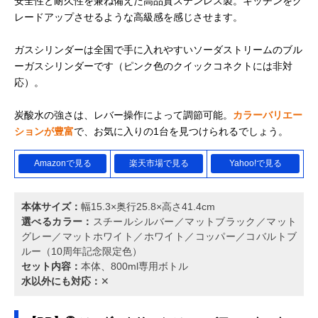
安全性と耐久性を兼ね備えた高品質ステンレス製。キッチンをグ
レードアップさせるような高級感を感じさせます。
ガスシリンダーは全国で手に入れやすいソーダストリームのブル
ーガスシリンダーです（ピンク色のクイックコネクトには非対
応）。
炭酸水の強さは、レバー操作によって調節可能。
カラーバリエー
ションが豊富
で、お気に入りの1台を見つけられるでしょう。
Amazonで見る
楽天市場で見る
Yahoo!で見る
本体サイズ：
幅15.3×奥行25.8×高さ41.4cm
選べるカラー：
スチールシルバー／マットブラック／マット
グレー／マットホワイト／ホワイト／コッパー／コバルトブ
ルー（10周年記念限定色）
セット内容：
本体、800ml専用ボトル
水以外にも対応：
✕