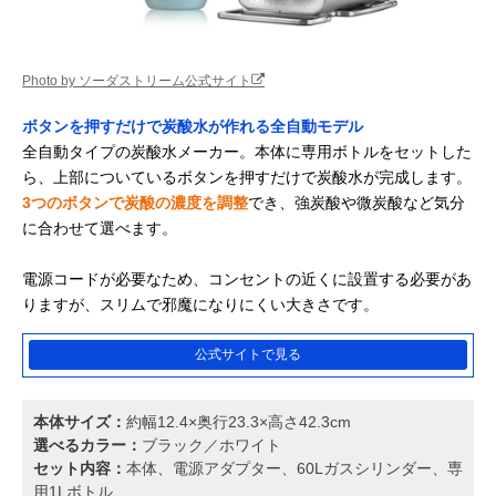
Photo by ソーダストリーム公式サイト
ボタンを押すだけで炭酸水が作れる全自動モデル
全自動タイプの炭酸水メーカー。本体に専用ボトルをセットした
ら、上部についているボタンを押すだけで炭酸水が完成します。
3つのボタンで炭酸の濃度を調整
でき、強炭酸や微炭酸など気分
に合わせて選べます。
電源コードが必要なため、コンセントの近くに設置する必要があ
りますが、スリムで邪魔になりにくい大きさです。
公式サイトで見る
本体サイズ：
約幅12.4×奥行23.3×高さ42.3cm
選べるカラー：
ブラック／ホワイト
セット内容：
本体、電源アダプター、60Lガスシリンダー、専
用1Lボトル