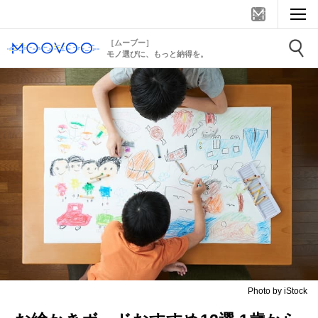
［ムーブー］
モノ選びに、もっと納得を。
Photo by iStock