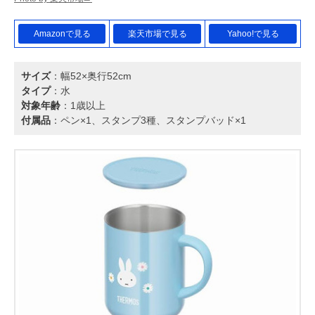
Amazonで見る
楽天市場で見る
Yahoo!で見る
サイズ
：幅52×奥行52cm
タイプ
：水
対象年齢
：1歳以上
付属品
：ペン×1、スタンプ3種、スタンプバッド×1