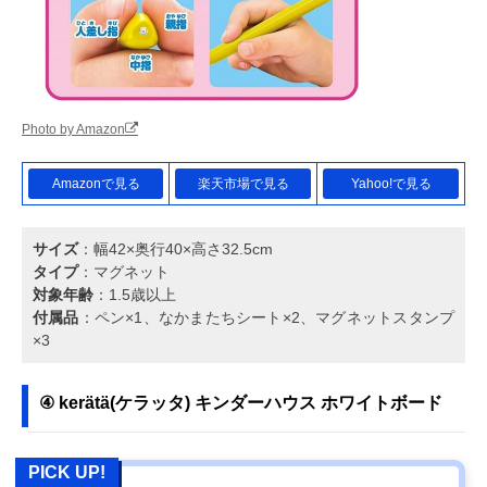
Photo by Amazon
Amazonで見る
楽天市場で見る
Yahoo!で見る
サイズ
：幅42×奥行40×高さ32.5cm
タイプ
：マグネット
対象年齢
：1.5歳以上
付属品
：ペン×1、なかまたちシート×2、マグネットスタンプ
×3
④ kerätä(ケラッタ) キンダーハウス ホワイトボード
PICK UP!