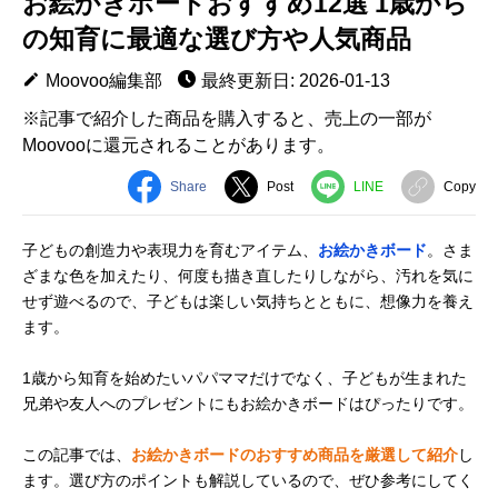
お絵かきボードおすすめ12選 1歳から
の知育に最適な選び方や人気商品
Moovoo編集部
最終更新日: 2026-01-13
※記事で紹介した商品を購入すると、売上の一部が
Moovooに還元されることがあります。
Share
Post
LINE
Copy
子どもの創造力や表現力を育むアイテム、
お絵かきボード
。さま
ざまな色を加えたり、何度も描き直したりしながら、汚れを気に
せず遊べるので、子どもは楽しい気持ちとともに、想像力を養え
ます。
1歳から知育を始めたいパパママだけでなく、子どもが生まれた
兄弟や友人へのプレゼントにもお絵かきボードはぴったりです。
この記事では、
お絵かきボードのおすすめ商品を厳選して紹介
し
ます。選び方のポイントも解説しているので、ぜひ参考にしてく