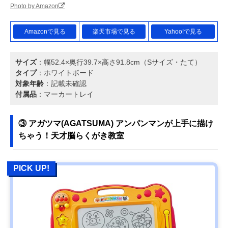
Photo by Amazon
Amazonで見る
楽天市場で見る
Yahoo!で見る
サイズ
：幅52.4×奥行39.7×高さ91.8cm（Sサイズ・たて）
タイプ
：ホワイトボード
対象年齢
：記載未確認
付属品
：マーカートレイ
③ アガツマ(AGATSUMA) アンパンマンが上手に描け
ちゃう！天才脳らくがき教室
PICK UP!