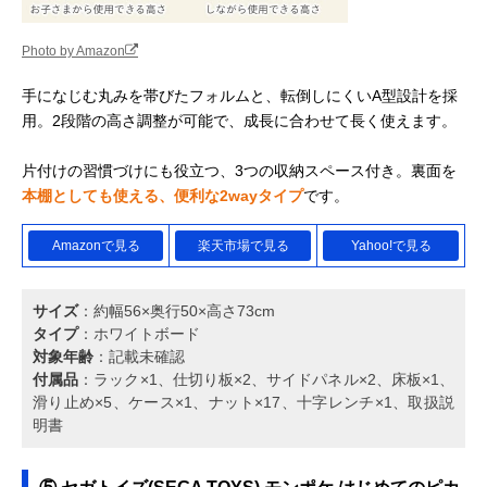
Photo by Amazon
手になじむ丸みを帯びたフォルムと、転倒しにくいA型設計を採
用。2段階の高さ調整が可能で、成長に合わせて長く使えます。
片付けの習慣づけにも役立つ、3つの収納スペース付き。裏面を
本棚としても使える、便利な2wayタイプ
です。
Amazonで見る
楽天市場で見る
Yahoo!で見る
サイズ
：約幅56×奥行50×高さ73cm
タイプ
：ホワイトボード
対象年齢
：記載未確認
付属品
：ラック×1、仕切り板×2、サイドパネル×2、床板×1、
滑り止め×5、ケース×1、ナット×17、十字レンチ×1、取扱説
明書