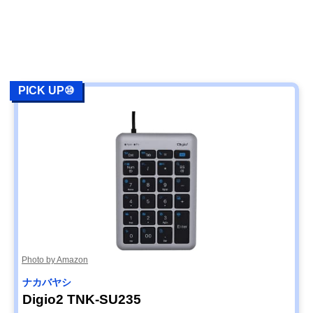
PICK UP⑩
Photo by Amazon
ナカバヤシ
Digio2 TNK-SU235