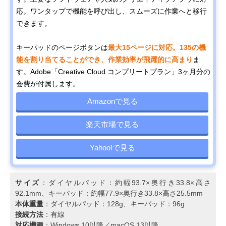
応。ワンタップで機能を呼び出し、スムーズに作業へと移行
できます。
キーパッドのページボタンは
最大15ページに対応。135の機
能を割り当てることができ、作業効率が飛躍的に高まり
ま
す。Adobe「Creative Cloud コンプリートプラン」3ヶ月分の
会費が付属します。
Amazonで見る
楽天市場で見る
Yahoo!で見る
サイズ
：ダイヤルパッド：約幅93.7×奥行き33.8×高さ
92.1mm、キーパッド：約幅77.9×奥行き33.8×高さ25.5mm
本体重量
：ダイヤルパッド：128g、キーパッド：96g
接続方法
：有線
対応機種
：Windows 10以降／macOS 13以降