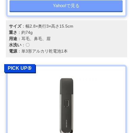
Yahoo!で見る
サイズ
：幅2.8×奥行3×高さ15.5cm
重さ
：約74g
用途
：耳毛、鼻毛、眉
水洗い
：〇
電源
：単3形アルカリ乾電池1本
PICK UP⑤