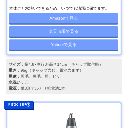
本体ごと水洗いできるため、いつでも清潔に保てます。
Amazonで見る
楽天市場で見る
Yahoo!で見る
サイズ
：幅4.8×奥行3×高さ14cm（キャップ取付時）
重さ
：95g（キャップ含む、電池含まず）
用途
：耳毛、鼻毛、眉、ヒゲ
水洗い
：〇
電源
：単3形アルカリ乾電池1本
PICK UP➆