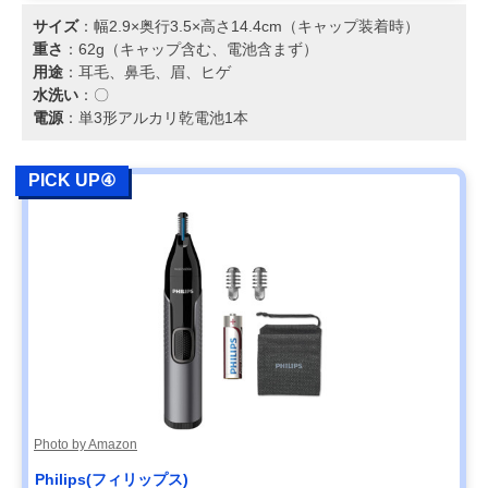
サイズ
：幅2.9×奥行3.5×高さ14.4cm（キャップ装着時）
重さ
：62g（キャップ含む、電池含まず）
用途
：耳毛、鼻毛、眉、ヒゲ
水洗い
：〇
電源
：単3形アルカリ乾電池1本
PICK UP④
Photo by Amazon
Philips(フィリップス)