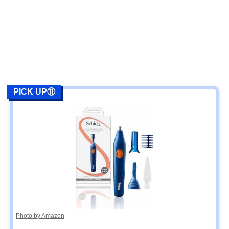
PICK UP⑪
Photo by Amazon