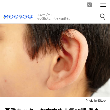
［ムーブー］
モノ選びに、もっと納得を。
Photo by iStock