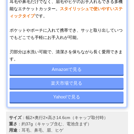
耳毛や鼻毛だけでなく、眉毛やヒゲのお手入れもできる多機
能なエチケットカッター。
スタイリッシュで使いやすいステ
ィックタイプ
です。
ポケットやポーチに入れて携帯でき、サッと取り出していつ
でもどこでも手軽にお手入れが可能。
刃部分は水洗い可能で、清潔さを保ちながら長く愛用できま
す。
Amazonで見る
楽天市場で見る
Yahoo!で見る
サイズ
：幅2×奥行2×高さ14.6cm（キャップ取付時）
重さ
：約37g（キャップ含む、電池含まず）
用途
：耳毛、鼻毛、眉、ヒゲ