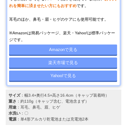
れを簡単に済ませたい方にもおすすめ
です。
耳毛のほか、鼻毛・眉・ヒゲのケアにも使用可能です。
※Amazonは簡易パッケージ、楽天・Yahoo!は標準パッケー
ジです。
Amazonで見る
楽天市場で見る
Yahoo!で見る
サイズ
：幅3.4×奥行4.5×高さ16.4cm（キャップ装着時）
重さ
：約110g（キャップ含む、電池含まず）
用途
：耳毛、鼻毛、眉、ヒゲ
水洗い
：〇
電源
：単4形アルカリ乾電池または充電池2本