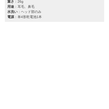
重さ
：26g
用途
：耳毛、鼻毛
水洗い
：ヘッド部のみ
電源
：単4形乾電池1本