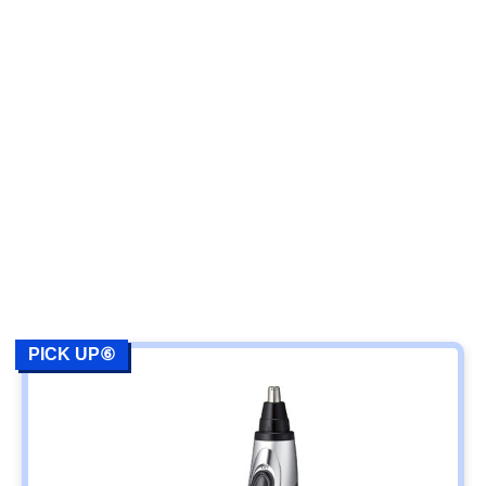
PICK UP⑥