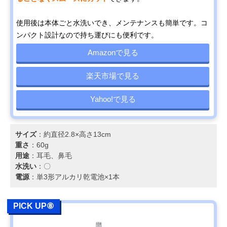
使用後は本体ごと水洗いでき、メンテナンスも簡単です。コ
ンパクト設計なので持ち運びにも便利です。
Amazonで見る
楽天市場で見る
Yahoo!で見る
サイズ
：約直径2.8×高さ13cm
重さ
：60g
用途
：耳毛、鼻毛
水洗い
：〇
電源
：単3形アルカリ乾電池×1本
PICK UP⑧