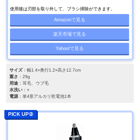
使用後は刃部を取り外して、ブラシ掃除ができます。
Amazonで見る
楽天市場で見る
Yahoo!で見る
サイズ
：幅1.4×奥行1.2×高さ12.7cm
重さ
：29g
用途
：耳毛、ウブ毛
水洗い
：×
電源
：単4形アルカリ乾電池1本
PICK UP②