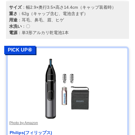
サイズ
：幅2.9×奥行3.5×高さ14.4cm（キャップ装着時）
重さ
：62g（キャップ含む、電池含まず）
用途
：耳毛、鼻毛、眉、ヒゲ
水洗い
：〇
電源
：単3形アルカリ乾電池1本
PICK UP④
Photo by Amazon
Philips(フィリップス)