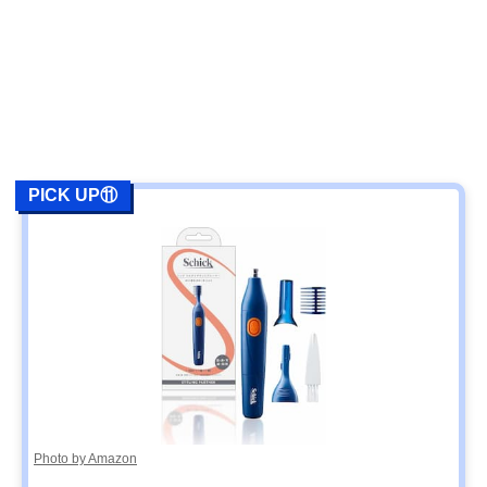
PICK UP⑪
Photo by Amazon