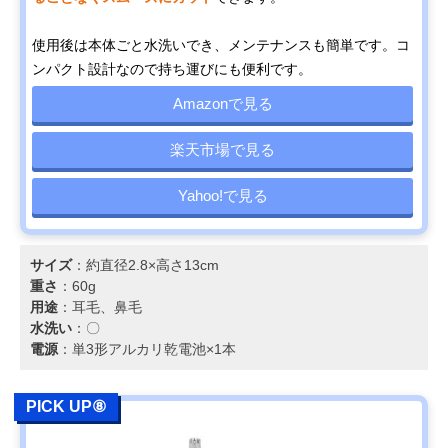
使用後は本体ごと水洗いでき、メンテナンスも簡単です。コ
ンパクト設計なので持ち運びにも便利です。
Amazonで見る
楽天市場で見る
Yahoo!で見る
サイズ
：約直径2.8×高さ13cm
重さ
：60g
用途
：耳毛、鼻毛
水洗い
：〇
電源
：単3形アルカリ乾電池×1本
PICK UP⑧