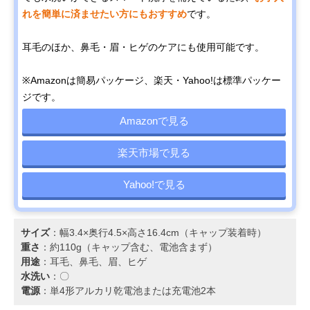
れを簡単に済ませたい方にもおすすめ
です。
耳毛のほか、鼻毛・眉・ヒゲのケアにも使用可能です。
※Amazonは簡易パッケージ、楽天・Yahoo!は標準パッケー
ジです。
Amazonで見る
楽天市場で見る
Yahoo!で見る
サイズ
：幅3.4×奥行4.5×高さ16.4cm（キャップ装着時）
重さ
：約110g（キャップ含む、電池含まず）
用途
：耳毛、鼻毛、眉、ヒゲ
水洗い
：〇
電源
：単4形アルカリ乾電池または充電池2本