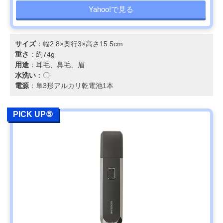
Yahoo!で見る
サイズ
：幅2.8×奥行3×高さ15.5cm
重さ
：約74g
用途
：耳毛、鼻毛、眉
水洗い
：〇
電源
：単3形アルカリ乾電池1本
PICK UP⑤