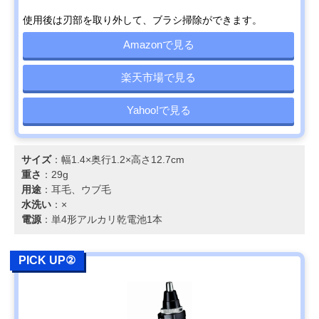
使用後は刃部を取り外して、ブラシ掃除ができます。
Amazonで見る
楽天市場で見る
Yahoo!で見る
サイズ
：幅1.4×奥行1.2×高さ12.7cm
重さ
：29g
用途
：耳毛、ウブ毛
水洗い
：×
電源
：単4形アルカリ乾電池1本
PICK UP②