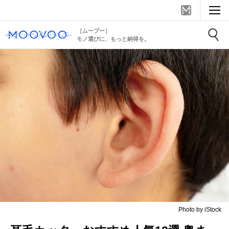
［ムーブー］
モノ選びに、もっと納得を。
Photo by iStock