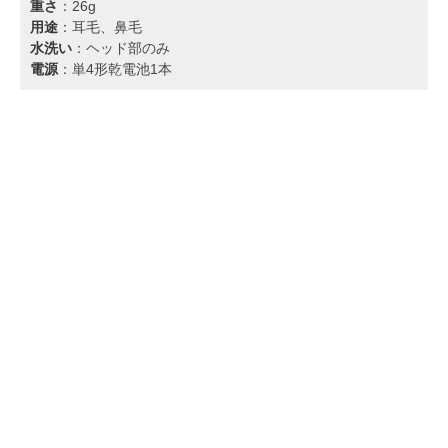
重さ
：26g
用途
：耳毛、鼻毛
水洗い
：ヘッド部のみ
電源
：単4形乾電池1本