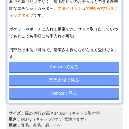
耳毛や鼻毛だけでなく、眉毛やヒゲのお手入れもできる多機
能なエチケットカッター。
スタイリッシュで使いやすいステ
ィックタイプ
です。
ポケットやポーチに入れて携帯でき、サッと取り出していつ
でもどこでも手軽にお手入れが可能。
刃部分は水洗い可能で、清潔さを保ちながら長く愛用できま
す。
Amazonで見る
楽天市場で見る
Yahoo!で見る
サイズ
：幅2×奥行2×高さ14.6cm（キャップ取付時）
重さ
：約37g（キャップ含む、電池含まず）
用途
：耳毛、鼻毛、眉、ヒゲ