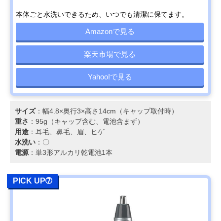
本体ごと水洗いできるため、いつでも清潔に保てます。
Amazonで見る
楽天市場で見る
Yahoo!で見る
サイズ
：幅4.8×奥行3×高さ14cm（キャップ取付時）
重さ
：95g（キャップ含む、電池含まず）
用途
：耳毛、鼻毛、眉、ヒゲ
水洗い
：〇
電源
：単3形アルカリ乾電池1本
PICK UP➆