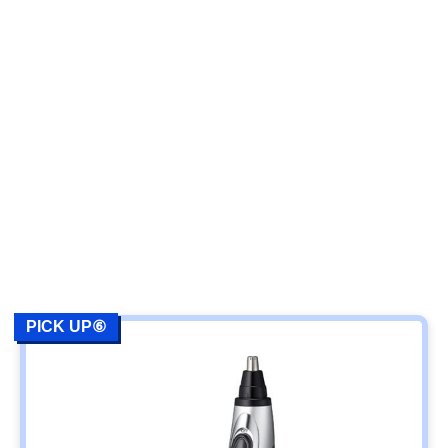
PICK UP⑥