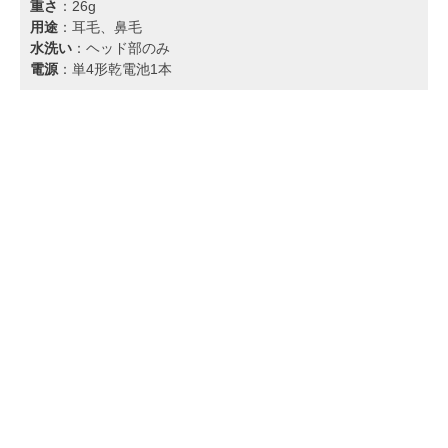
重さ
：26g
用途
：耳毛、鼻毛
水洗い
：ヘッド部のみ
電源
：単4形乾電池1本