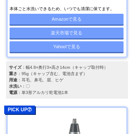
本体ごと水洗いできるため、いつでも清潔に保てます。
Amazonで見る
楽天市場で見る
Yahoo!で見る
サイズ
：幅4.8×奥行3×高さ14cm（キャップ取付時）
重さ
：95g（キャップ含む、電池含まず）
用途
：耳毛、鼻毛、眉、ヒゲ
水洗い
：〇
電源
：単3形アルカリ乾電池1本
PICK UP➆