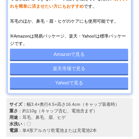
れを簡単に済ませたい方にもおすすめ
です。
耳毛のほか、鼻毛・眉・ヒゲのケアにも使用可能です。
※Amazonは簡易パッケージ、楽天・Yahoo!は標準パッケー
ジです。
Amazonで見る
楽天市場で見る
Yahoo!で見る
サイズ
：幅3.4×奥行4.5×高さ16.4cm（キャップ装着時）
重さ
：約110g（キャップ含む、電池含まず）
用途
：耳毛、鼻毛、眉、ヒゲ
水洗い
：〇
電源
：単4形アルカリ乾電池または充電池2本