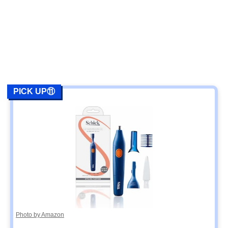
PICK UP⑪
Photo by Amazon