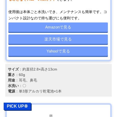
使用後は本体ごと水洗いでき、メンテナンスも簡単です。コ
ンパクト設計なので持ち運びにも便利です。
Amazonで見る
楽天市場で見る
Yahoo!で見る
サイズ
：約直径2.8×高さ13cm
重さ
：60g
用途
：耳毛、鼻毛
水洗い
：〇
電源
：単3形アルカリ乾電池×1本
PICK UP⑧