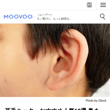
［ムーブー］
モノ選びに、もっと納得を。
Photo by iStock