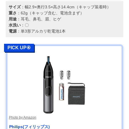
サイズ
：幅2.9×奥行3.5×高さ14.4cm（キャップ装着時）
重さ
：62g（キャップ含む、電池含まず）
用途
：耳毛、鼻毛、眉、ヒゲ
水洗い
：〇
電源
：単3形アルカリ乾電池1本
PICK UP④
Photo by Amazon
Philips(フィリップス)