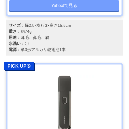
Yahoo!で見る
サイズ
：幅2.8×奥行3×高さ15.5cm
重さ
：約74g
用途
：耳毛、鼻毛、眉
水洗い
：〇
電源
：単3形アルカリ乾電池1本
PICK UP⑤