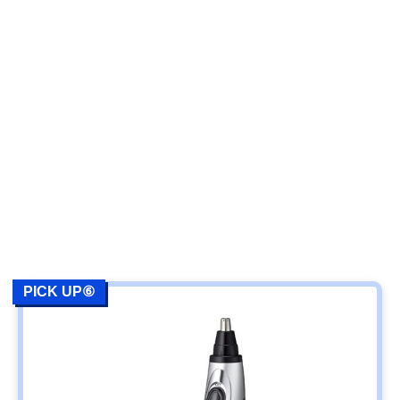
PICK UP⑥