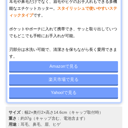
耳毛や鼻毛だけでなく、眉毛やヒゲのお手入れもできる多機
能なエチケットカッター。
スタイリッシュで使いやすいステ
ィックタイプ
です。
ポケットやポーチに入れて携帯でき、サッと取り出していつ
でもどこでも手軽にお手入れが可能。
刃部分は水洗い可能で、清潔さを保ちながら長く愛用できま
す。
Amazonで見る
楽天市場で見る
Yahoo!で見る
サイズ
：幅2×奥行2×高さ14.6cm（キャップ取付時）
重さ
：約37g（キャップ含む、電池含まず）
用途
：耳毛、鼻毛、眉、ヒゲ