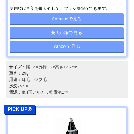
使用後は刃部を取り外して、ブラシ掃除ができます。
Amazonで見る
楽天市場で見る
Yahoo!で見る
サイズ
：幅1.4×奥行1.2×高さ12.7cm
重さ
：29g
用途
：耳毛、ウブ毛
水洗い
：×
電源
：単4形アルカリ乾電池1本
PICK UP②