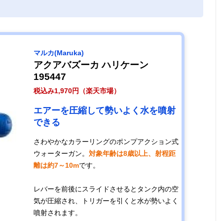
お風呂でもプー
シリンジ式（単
幅65×高さ255×
記載未確
ルでも使えるシ
発型）
奥行55mm
ンプル水鉄砲
マルカ(Maruka)
アクアバズーカ ハリケーン
かわいいパステ
引金式
約長さ17.5×縦
125g
195447
ルカラーのウォ
11.5×厚さ4cm
税込み1,970円（楽天市場）
ーターガン
エアーを圧縮して勢いよく水を噴射
リロードアクシ
できる
引金式
約全長20cm
98g
ョンが楽しめる
さわやかなカラーリングのポンプアクション式
ウォーターガン
ウォーターガン。
対象年齢は8歳以上、射程距
離は約7～10m
です。
連続で水を噴射
電動式
約幅22×奥行
400g
レバーを前後にスライドさせるとタンク内の空
できる電動式ウ
5.5×高さ
気が圧縮され、トリガーを引くと水が勢いよく
ォーターガン
17.5cm
噴射されます。