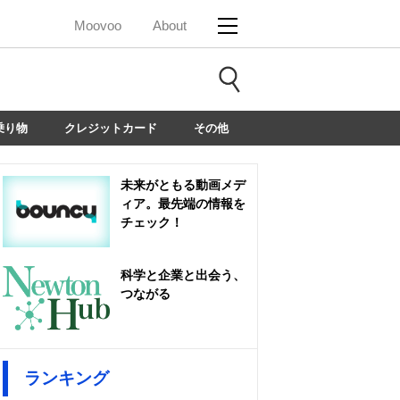
Moovoo
About
乗り物
クレジットカード
その他
未来がともる動画メデ
ィア。最先端の情報を
チェック！
科学と企業と出会う、
つながる
ランキング