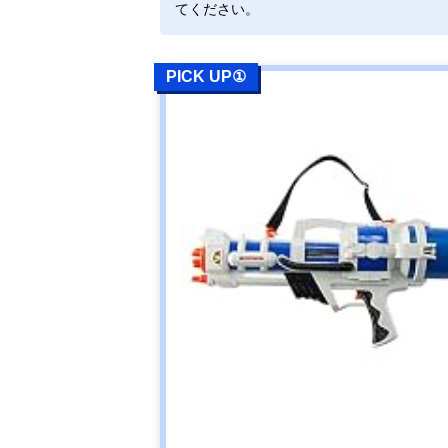
てください。
アガツマ
Amazonで見る
(AGATSUMA)
アンパンマン
PICK UP①
大きな水でっぽ
う
オンダ フェア
Amazonで見る
リー
池田工業社
Amazonで見る
(Ikeda Kougyo-
sha) ウォータ
ーガン ブラッ
クガバメントW
オンダ エレク
Amazonで見る
トリックウォー
ターガン