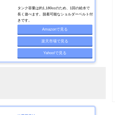
ウォーターサバ
シリンジ式（単
約全長255mm
94g
タンク容量は約1,180ccのため、1回の給水で
ゲーに使える電
発型）
長く遊べます。脱着可能なショルダーベルト付
動式水鉄砲
きです。
Amazonで見る
楽天市場で見る
Yahoo!で見る