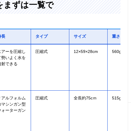
をまずは一覧で
特長
タイプ
サイズ
重さ
エアーを圧縮し
圧縮式
12×59×28cm
560g
て勢いよく水を
噴射できる
リアルフォルム
圧縮式
全長約75cｍ
515g
のマシンガン型
ウォーターガン