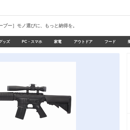
ーブー］
モノ選びに、もっと納得を。
グッズ
PC・スマホ
家電
アウトドア
フード