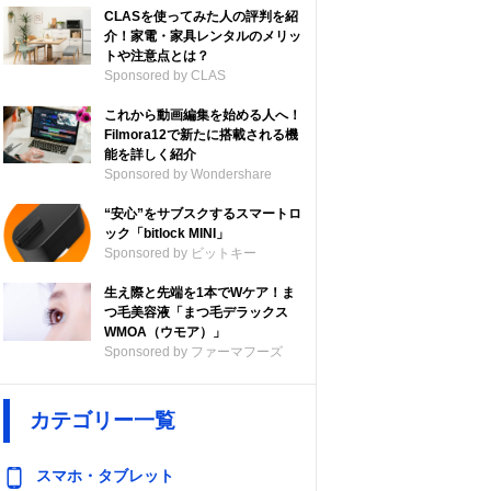
CLASを使ってみた人の評判を紹
介！家電・家具レンタルのメリッ
トや注意点とは？
Sponsored by CLAS
これから動画編集を始める人へ！
飛距離
素材
Filmora12で新たに搭載される機
能を詳しく紹介
Sponsored by Wondershare
約7～10m
プラスチック
“安心”をサブスクするスマートロ
ック「bitlock MINI」
Sponsored by ビットキー
生え際と先端を1本でWケア！ま
つ毛美容液「まつ毛デラックス
WMOA（ウモア）」
Sponsored by ファーマフーズ
約8m
ポリプロピレ
ン、ポリエチレ
ン、ABS
カテゴリー一覧
スマホ・タブレット