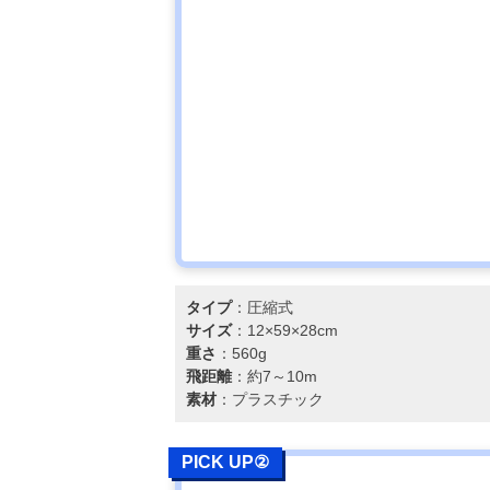
池田工業社
Amazonで見る
(Ikeda Kougyo-
sha) プッシュ
ショット E5系
はやぶさ
タイプ
：圧縮式
サイズ
：12×59×28cm
重さ
：560g
飛距離
：約7～10m
素材
：プラスチック
PICK UP②