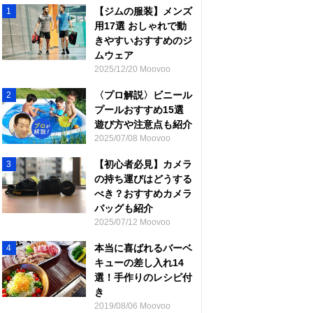
【ジムの服装】メンズ
1
用17選 おしゃれで動
きやすいおすすめのジ
ムウェア
2025/12/20 Moovoo
〈プロ解説〉ビニール
2
プールおすすめ15選
遊び方や注意点も紹介
2025/07/08 Moovoo
【初心者必見】カメラ
3
の持ち運びはどうする
べき？おすすめカメラ
バッグも紹介
2025/07/12 Moovoo
本当に喜ばれるバーベ
4
キューの差し入れ14
選！手作りのレシピ付
き
2019/08/06 Moovoo