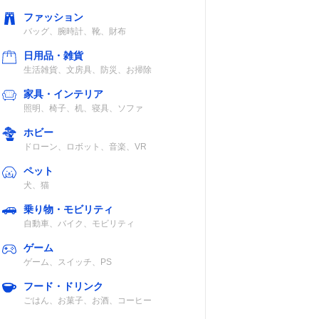
認
記載未確認
MABS、ABS、
ファッション
ゴム
バッグ、腕時計、靴、財布
日用品・雑貨
生活雑貨、文房具、防災、お掃除
家具・インテリア
約3.5m
プラスチック
照明、椅子、机、寝具、ソファ
ホビー
ドローン、ロボット、音楽、VR
ペット
約5m
ポリプロピレ
犬、猫
ン、ポリスチレ
ン
乗り物・モビリティ
自動車、バイク、モビリティ
ゲーム
ゲーム、スイッチ、PS
約5m
プラスチック、
フード・ドリンク
ポリプロピレン
ごはん、お菓子、お酒、コーヒー