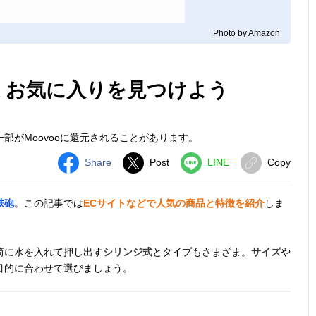
Photo by Amazon
選 お気に入りを見つけよう
部がMoovooに還元されることがあります。
Share
Post
LINE
Copy
鉄砲
。この記事では
ECサイトなどで人気の商品と特徴を紹介
しま
筒に水を入れて押し出す
シリンジ式
とタイプもさまざま。
サイズ
や
目的に合わせて選びましょう。