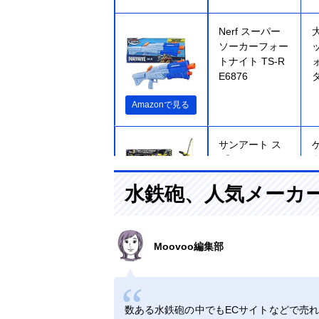
Nerf スーパー
ソーカーフォー
トナイト TS-R
E6876
Amazonで見る
サンアート ス
プラトゥーン3
トライストリン
水鉄砲、人気メーカ
ガー
Amazonで見る
マルカ(Maruka)
Amazonで見る
Moovoo編集部
すみっコぐらし
お水たっぷり水
でっぽう
195172
数ある水鉄砲の中でもECサイトなどで売