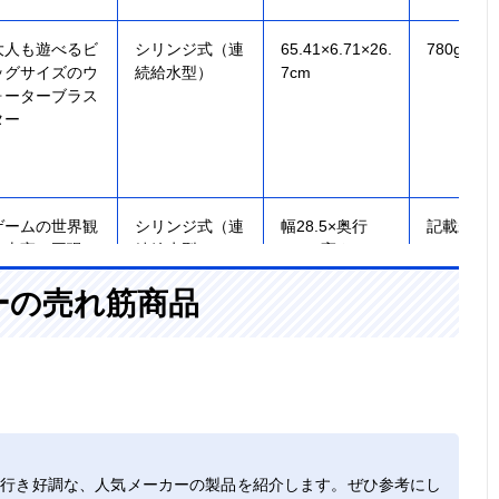
大人も遊べるビ
シリンジ式（連
65.41×6.71×26.
780g
ッグサイズのウ
続給水型）
7cm
ォーターブラス
ター
ゲームの世界観
シリンジ式（連
幅28.5×奥行
記載未確
を忠実に再現し
続給水型）
12.5×高さ65cm
た水鉄砲
ーの売れ筋商品
給水タンクが分
シリンジ式（連
記載未確認
記載未確
離したリュック
続給水型）
型ウォーターガ
ン
れ行き好調な、人気メーカーの製品を紹介します。ぜひ参考にし