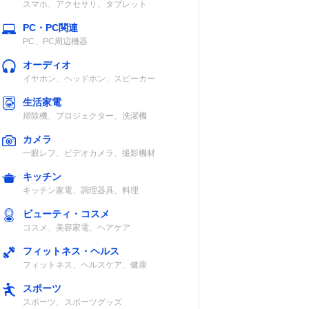
スマホ、アクセサリ、タブレット
PC・PC関連
記載未確認
記載未確認
PC、PC周辺機器
オーディオ
イヤホン、ヘッドホン、スピーカー
生活家電
掃除機、プロジェクター、洗濯機
カメラ
認
約5～7m
記載未確認
一眼レフ、ビデオカメラ、撮影機材
キッチン
キッチン家電、調理器具、料理
ビューティ・コスメ
認
約7～9m
記載未確認
コスメ、美容家電、ヘアケア
フィットネス・ヘルス
フィットネス、ヘルスケア、健康
スポーツ
スポーツ、スポーツグッズ