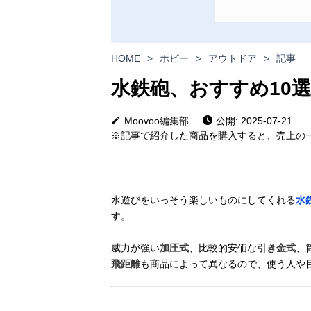
HOME
>
ホビー
>
アウトドア
>
記事
水鉄砲、おすすめ10
Moovoo編集部
公開: 2025-07-21
※記事で紹介した商品を購入すると、売上の一
水遊びをいっそう楽しいものにしてくれる
水
す。
威力が強い
加圧式
、比較的安価な
引き金式
、
飛距離
も商品によって異なるので、使う人や