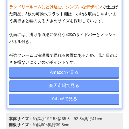
ランドリールームにとけ込む、シンプルなデザイン
で仕上げ
た商品。3枚の可動式フラット棚は、小物を収納しやすいよ
う奥行きと幅のある大きめサイズを採用しています。
側面には、掛ける収納に便利な4本のサイドバーとメッシュ
パネル付き。
補強フレームは洗濯機で隠れる位置にあるため、見た目のよ
さを損ないにくいのがポイントです。
Amazonで見る
楽天市場で見る
Yahoo!で見る
本体サイズ
：約高さ192.5×幅65.5～92.5×奥行41cm
棚板サイズ
：約幅60×奥行39.8cm