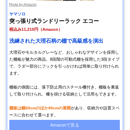
Photo by Amazon
ヤマソロ
突っ張り式ランドリーラック エコー
税込み11,210円（Amazon）
洗練された大理石柄の棚で高級感を演出
大理石やモルタルグレーなど、おしゃれなデザインを採用し
た棚板が魅力の商品。8段階の可動式棚を採用した3段タイプ
で、ラダー部分にフックを引っかければ簡単に取り付けられ
ます。
棚板の側面には、落下防止用のスチール柵付き。棚板を裏返
して取り付けられ、柵を掛ける収納として活用もできます。
棚板は幅60cmのほか40cmの展開
があり、収納力や設置スペ
ースに合わせて選べます。
Amazonで見る