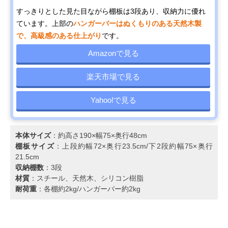
すっきりとした見た目ながら棚板は3段あり、収納力に優れ
ています。上部の
ハンガーバーはぬくもりのある天然木製
で、高級感のある仕上がり
です。
Amazonで見る
楽天市場で見る
Yahoo!で見る
本体サイズ
：約高さ190×幅75×奥行48cm
棚板サイズ
：上段約幅72×奥行23.5cm/下2段約幅75×奥行
21.5cm
収納棚数
：3段
材質
：スチール、天然木、シリコン樹脂
耐荷重
：各棚約2kg/ハンガーバー約2kg