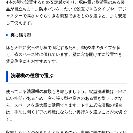
4本の脚で設置するため安定感があり、収納量と耐荷重のある製
品が目立ちます。防水パンをまたいで設置できるタイプや、アジ
ャスターで高さやぐらつきを調整できるものを選ぶと、より安定
して使えます。
突っ張り型
床と天井に突っ張り棒で固定するため、脚が2本のタイプが多
く、省スペース性に優れています。壁に穴を開けずに設置でき、
賃貸住宅にもおすすめです。
洗濯機の種類で選ぶ
使っている
洗濯機の種類
も考慮しましょう。縦型洗濯機は上部に
広い空間があるため、突っ張り型や高さのある置き型ラックな
ら、スペースを最大限に活用できます。ドラム式洗濯機の場合
は、手前に開くドアの邪魔にならない奥行きを選ぶことが大切で
す。
収納したいものがきちんと収まるのか、事前に棚の数やランドリ