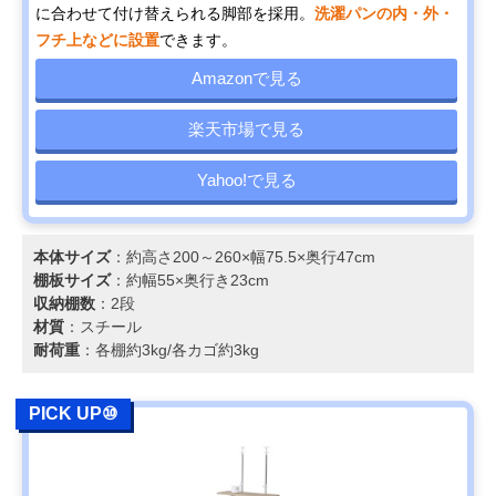
に合わせて付け替えられる脚部を採用。
洗濯パンの内・外・
フチ上などに設置
できます。
Amazonで見る
楽天市場で見る
Yahoo!で見る
本体サイズ
：約高さ200～260×幅75.5×奥行47cm
棚板サイズ
：約幅55×奥行き23cm
収納棚数
：2段
材質
：スチール
耐荷重
：各棚約3kg/各カゴ約3kg
PICK UP⑩