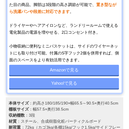
た目の商品。脚部は3段階の高さ調節が可能で、
置き型なが
ら洗濯パンや段差に対応できます
。
ドライヤーやヘアアイロンなど、ランドリールームで使える
電化製品の電源を増やせる、2口コンセント付き。
小物収納に便利なミニバスケットは、サイドのワイヤーネッ
トにも取り付け可能。付属のS字フック2個を併用すれば、側
面のスペースをより有効活用できます。
Amazonで見る
Yahoo!で見る
本体サイズ
：約高さ180/185/190×幅65.5～90.5×奥行40.5cm
棚板サイズ
：幅57.5×奥行38.5cm
収納棚数
：3段
材質
：スチール、合成樹脂化粧パーティクルボード
耐荷重
：72kg（カゴ3kg/各棚15kg/フック1.5kg/サイドフレー