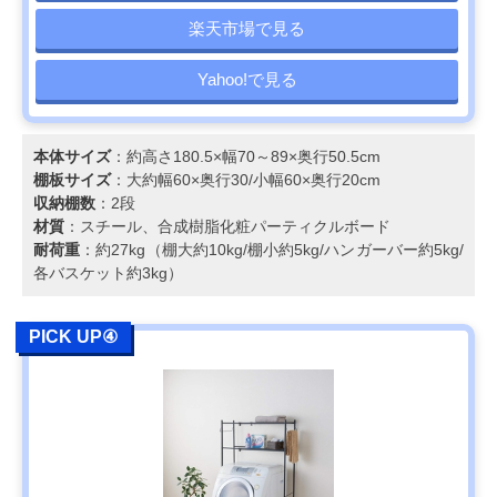
楽天市場で見る
Yahoo!で見る
本体サイズ
：約高さ180.5×幅70～89×奥行50.5cm
棚板サイズ
：大約幅60×奥行30/小幅60×奥行20cm
収納棚数
：2段
材質
：スチール、合成樹脂化粧パーティクルボード
耐荷重
：約27kg（棚大約10kg/棚小約5kg/ハンガーバー約5kg/
各バスケット約3kg）
PICK UP④