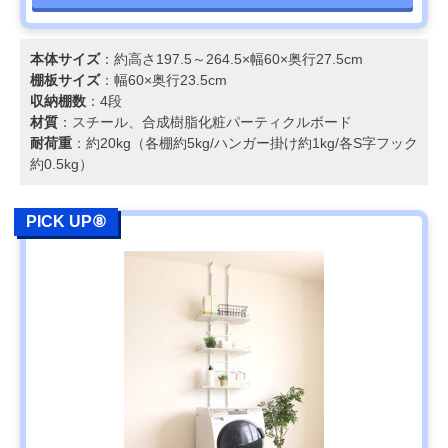
本体サイズ
：約高さ197.5～264.5×幅60×奥行27.5cm
棚板サイズ
：幅60×奥行23.5cm
収納棚数
：4段
材質
：スチール、合成樹脂化粧パーティクルボード
耐荷重
：約20kg（各棚約5kg/ハンガー掛け約1kg/各S字フック
約0.5kg）
PICK UP⑧