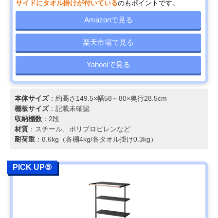
サイドにタオル掛けが付いている
のもポイントです。
Amazonで見る
楽天市場で見る
Yahoo!で見る
本体サイズ
：約高さ149.5×幅58～80×奥行28.5cm
棚板サイズ
：記載未確認
収納棚数
：2段
材質
：スチール、ポリプロピレンなど
耐荷重
：8.6kg（各棚4kg/各タオル掛け0.3kg）
PICK UP⑤