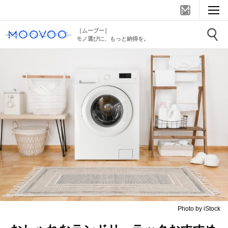
［ムーブー］
モノ選びに、もっと納得を。
Photo by iStock