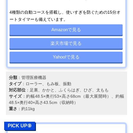
4種類の自動コースを搭載し、使いすぎを防ぐための15分オ
ートタイマーも備えています。
Amazonで見る
楽天市場で見る
Yahoo!で見る
分類
：管理医療機器
タイプ
：ローラー、もみ板、振動
対応部位
：足裏、かかと、ふくらはぎ、ひざ、太もも
サイズ
：約幅48.5×奥行53×高さ68cm（最大展開時）、約幅
48.5×奥行40×高さ43.5cm（収納時）
重さ
：約11kg
PICK UP⑨