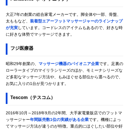
大正7年の創業の総合家電メーカーです。脚全体や一部、骨盤、
太ももなど、
装着型エアーフットマッサージャーのラインナップ
が充実
しています。コードレスのアイテムもあるので、好きな時
に好きな体勢でマッサージできます。
フジ医療器
昭和29年創業の、
マッサージ機器のパイオニア企業
です。足裏の
ローラータイプのマイリラシリーズのほか、モミーナシリーズな
ど多彩なマッサージ方法や、もみほぐせる部位から選べるので、
お気に入りの1台が見つかります。
Tescom（テスコム）
2016年10月～2018年9月の2年間、大手家電量販店でのフットマ
ッサージャー
年間販売数1位の実績がある企業
です。機種によっ
てマッサージ方法が違うのが特徴。重点的にほぐしたい部位や好