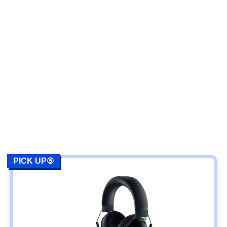
PICK UP⑤