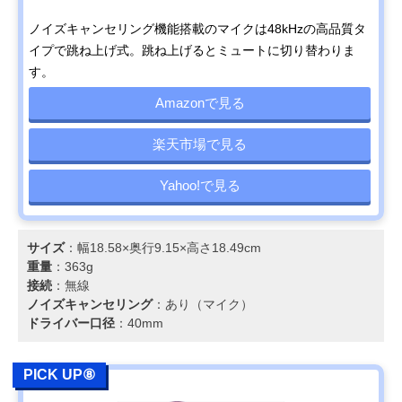
ノイズキャンセリング機能搭載のマイクは48kHzの高品質タ
イプで跳ね上げ式。跳ね上げるとミュートに切り替わりま
す。
Amazonで見る
楽天市場で見る
Yahoo!で見る
サイズ
：幅18.58×奥行9.15×高さ18.49cm
重量
：363g
接続
：無線
ノイズキャンセリング
：あり（マイク）
ドライバー口径
：40mm
PICK UP⑧