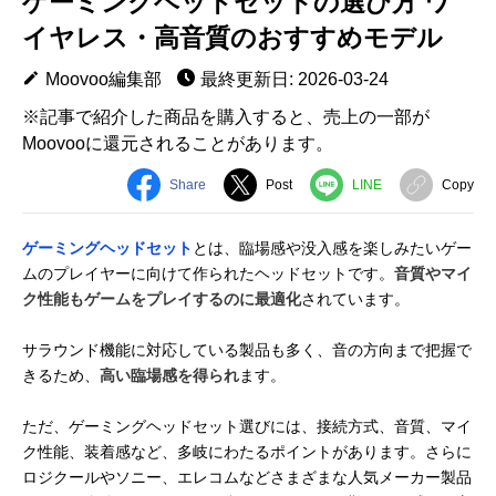
ゲーミングヘッドセットの選び方 ワ
イヤレス・高音質のおすすめモデル
Moovoo編集部
最終更新日: 2026-03-24
※記事で紹介した商品を購入すると、売上の一部が
Moovooに還元されることがあります。
Share
Post
LINE
Copy
ゲーミングヘッドセット
とは、臨場感や没入感を楽しみたいゲー
ムのプレイヤーに向けて作られたヘッドセットです。
音質やマイ
ク性能もゲームをプレイするのに最適化
されています。
サラウンド機能に対応している製品も多く、音の方向まで把握で
きるため、
高い臨場感を得られ
ます。
ただ、ゲーミングヘッドセット選びには、接続方式、音質、マイ
ク性能、装着感など、多岐にわたるポイントがあります。さらに
ロジクールやソニー、エレコムなどさまざまな人気メーカー製品