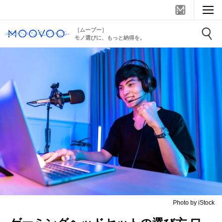
［ムーブー］
モノ選びに、もっと納得を。
Photo by iStock