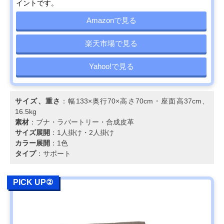
ベッド 幅205㎝
のあるコロニアル
高さ70cm・座
イントです。
YC6053
スタイル
38cm、48kg
Amazonで見る
カリモク スタンダ
生活スタイルにあ
幅176.5×奥行90
Amazonで見る
ードモダン 2人掛
わせてカスタムが
高さ69cm・座
ソファ 幅176.5㎝
楽天市場で見る
可能
39cmcm、40kg
UW2002
Yahoo!で見る
カリモク スタンダ
自然なS字で首ま
幅198×奥行92×
Amazonで見る
ードモダン 3人掛
で支えるハイバッ
さ93cm・座高
ソファ 幅198cm
クの背もたれ
39cm、40kg
ZW7303
サイズ、重さ
：幅133×奥行70×高さ70cm・座面高37cm、
16.5kg
COLONIAL 2人掛
伝統的なコロニア
幅143.5×奥行
楽天市場で見る
素材
：ブナ・ラバートリー・合成皮革
ソファ 幅144cm
ルスタイルを現代
71.5×高さ
サイズ展開
：1人掛け・2人掛け
WC1002
風にアレンジ
71.5cm・座高
カラー展開
：1色
37.5cm
タイプ
：サポート
カリモク スタンダ
人間工学を極めた
幅204×奥行91×
Amazonで見る
ードモダン 3人掛
カリモクで人気の
さ89.5cm・座高
ソファ 幅204cm
高いモデル
38.5cm、49kg
PICK UP②
ZU4603