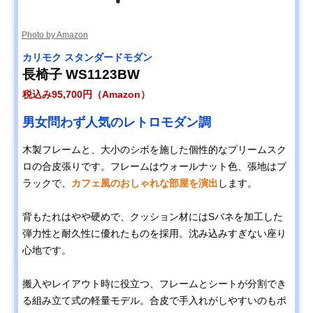
Amazonで見る
Photo by Amazon
カリモク スタンダードモダン
カリモク60 Kチェ
ノスタルジックな
幅133×奥行70×
Amazonで見る
ア 2シーター 幅
雰囲気を持つカリ
さ70cm・座高
長椅子 WS1123BW
133cm W36143
モク60の定番
37cm、16.5kg
税込み95,700円（Amazon）
Disney
ミッキーマウスが
幅74×奥行75×
Amazonで見る
男女問わず人気のレトロモダン調
COLLECTION ソ
モチーフの可愛い
さ75cm・座高
ファ 幅74㎝
デザイン
38cm、18.5kg
木製フレームと、大小のシボを施した個性的なプリームスク
U35100BK ミッキ
ロの合皮張りです。フレームはウォールナット色、張地はブ
ーマウス
ラックで、
カフェ風のおしゃれな部屋を演出
します。
カリモク スタンダ
包み込まれるよう
幅182×奥行93×
Amazonで見る
ードモダン 2人掛
な座り心地の2人
さ87cm・座高
ソファ 幅182cm
掛けロング
39.5cm、48kg
背もたれはやや硬めで、クッション材にはSバネを加工した
ZU4922
弾力性と耐久性に優れたものを採用。沈み込みすぎない座り
カリモク スタンダ
のんびりゴロゴロ
幅175×奥行91×
Amazonで見る
心地です。
ードモダン 左肘カ
したい方におすす
さ73.5cm・座高
ウチソファ 幅
めの五角形
41cm、40kg
175cm UW1209
搬入やレイアウト時に役立つ、フレームとシートが分割でき
る組み立て式の軽量モデル。合皮で手入れがしやすいのもポ
COLONIAL ソファ
おしゃれで存在感
幅204.5×奥行81
Amazonで見る