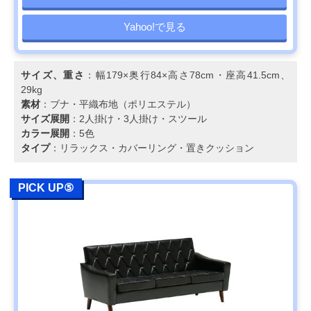
Yahoo!で見る
サイズ、重さ
：幅179×奥行84×高さ78cm・座高41.5cm、
29kg
素材
：ブナ・平織布地（ポリエステル）
サイズ展開
：2人掛け・3人掛け・スツール
カラー展開
：5色
タイプ
：リラックス・カバーリング・置きクッション
PICK UP⑤