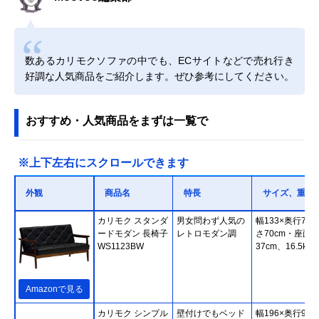
数あるカリモクソファの中でも、ECサイトなどで売れ行き
好調な人気商品をご紹介します。ぜひ参考にしてください。
おすすめ・人気商品をまずは一覧で
※上下左右にスクロールできます
外観
商品名
特長
サイズ、重さ
カリモク スタンダ
男女問わず人気の
幅133×奥行70×
ードモダン 長椅子
レトロモダン調
さ70cm・座面
WS1123BW
37cm、16.5kg
Amazonで見る
カリモク シンプル
壁付けでもベッド
幅196×奥行93×