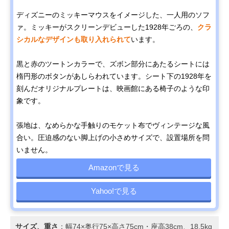
ディズニーのミッキーマウスをイメージした、一人用のソフ
ァ。ミッキーがスクリーンデビューした1928年ごろの、
クラ
シカルなデザインも取り入れられて
います。
黒と赤のツートンカラーで、ズボン部分にあたるシートには
楕円形のボタンがあしらわれています。シート下の1928年を
刻んだオリジナルプレートは、映画館にある椅子のような印
象です。
張地は、なめらかな手触りのモケット布でヴィンテージな風
合い。圧迫感のない脚上げの小さめサイズで、設置場所を問
いません。
Amazonで見る
Yahoo!で見る
サイズ、重さ
：幅74×奥行75×高さ75cm・座高38cm、18.5kg