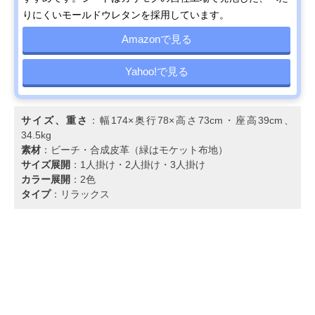
りにくいモールドウレタンを採用しています。
Amazonで見る
Yahoo!で見る
サイズ、重さ
：幅174×奥行78×高さ73cm・座高39cm、
34.5kg
素材
：ビーチ・合成皮革（緑はモケット布地）
サイズ展開
：1人掛け・2人掛け・3人掛け
カラー展開
：2色
タイプ
：リラックス