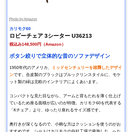
Photo by Amazon
カリモク60
ロビーチェア 3シーター U36213
税込み148,500円（Amazon）
ボタン絞りで立体的な昔のソファデザイン
1950年代のアメリカ、
ミッドセンチュリーを踏襲したデザイ
ン
です。合皮製のブラックはブルックリンスタイルに、モケ
ット製の緑は北欧のインテリアによくあいます。
コンパクトな見た目ながら、アームと背もたれを薄く仕上げ
ているため座る面積が広いのが特徴。カリモク60を代表する
「Kチェア」より、ゆったり座れるサイズ感です。
奥行きが深くなるので、小柄な方はクッションを使うのがお
すすめです。シートはカリモクの自社工場で発泡した、へた