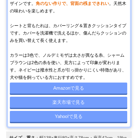
ザインです。
角のない作りで、背面の桟まできれい
。天然木
の味わいを楽しめます。
シートと背もたれは、カバーリング＆置きクッションタイプ
です。カバーを洗濯機で洗えるほか、傷んだらクッションの
みを買い替えて長く使えます。
カラーは3色で、ノルデミモザは太さが異なる糸、シャーム
ブラウンは2色の糸を使い、見方によって印象が変わりま
す。ネイビーは撥水性と爪が引っ掛かりにくい特徴があり、
犬や猫を飼っている方におすすめです。
Amazonで見る
楽天市場で見る
Yahoo!で見る
サイズ、重さ
：幅138×奥行80×高さ78cm・座高42cm、19kg