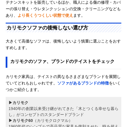
テナンスキットを販売しているほか、職人による傷の修理・カバ
ーの張り替え・ウレタンクッションの交換・クリーニングなども
あり、
より長くうつくしい状態で使え
ます。
カリモクソファの後悔しない選び方
大きくて高価なソファは、後悔しないよう慎重に選ぶことをおす
すめします。
カリモクのソファ、ブランドのテイストをチェック
カリモク家具は、テイストの異なるさまざまなブランドを展開し
ていてどれもおしゃれです。
ソファがあるブランドの特徴
をいく
つかご紹介します。
▶カリモク
1940年の創業以来受け継がれてきた「木とつくる幸せな暮ら
し」がコンセプトのスタンダードブランド
▶カリモク60
（カリモクロクマル）
1960年代のシンプルで高品質な家具を復刻させた、時を超え