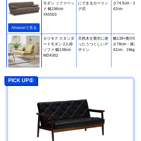
モダン ソファベッ
にできるローリン
さ74.5cm・座高
ド 幅196cm
グ式
42cm
YA5503
Amazonで見る
カリモク スタンダ
天然木を贅沢に使
幅138×奥行80×
ードモダン 2人掛
ったうつくしいデ
さ78cm・座高
ソファ 幅138cm
ザイン
42cm、19kg
WD4302
Amazonで見る
PICK UP①
カリモク スタンダ
使い方が広がる木
幅179×奥行84×
ードモダン 3人掛
枠＆肘クッション
さ78cm・座高
ソファ 幅179cm
41.5cm、29kg
WG3003
Amazonで見る
カリモク60 ロビ
ボタン絞りで立体
幅174×奥行78×
ーチェア 3シータ
的な昔のソファデ
さ73cm・座高
ー U36213
ザイン
39cm、34.5kg