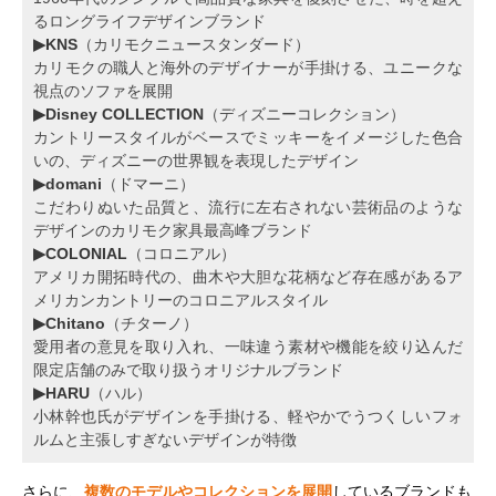
るロングライフデザインブランド
▶KNS
（カリモクニュースタンダード）
カリモクの職人と海外のデザイナーが手掛ける、ユニークな
視点のソファを展開
▶Disney COLLECTION
（ディズニーコレクション）
カントリースタイルがベースでミッキーをイメージした色合
いの、ディズニーの世界観を表現したデザイン
▶domani
（ドマーニ）
こだわりぬいた品質と、流行に左右されない芸術品のような
デザインのカリモク家具最高峰ブランド
▶COLONIAL
（コロニアル）
アメリカ開拓時代の、曲木や大胆な花柄など存在感があるア
メリカンカントリーのコロニアルスタイル
▶Chitano
（チターノ）
愛用者の意見を取り入れ、一味違う素材や機能を絞り込んだ
限定店舗のみで取り扱うオリジナルブランド
▶HARU
（ハル）
小林幹也氏がデザインを手掛ける、軽やかでうつくしいフォ
ルムと主張しすぎないデザインが特徴
さらに、
複数のモデルやコレクションを展開
しているブランドも