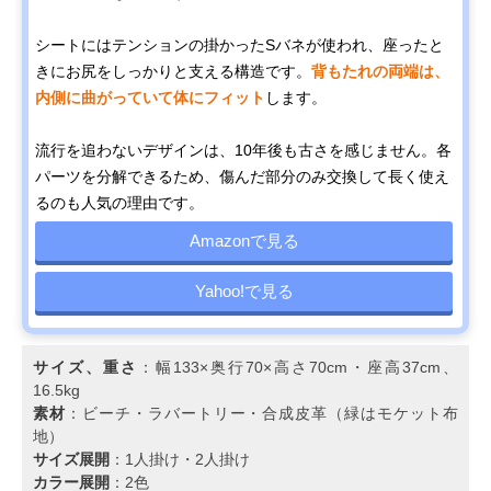
シートにはテンションの掛かったSバネが使われ、座ったと
きにお尻をしっかりと支える構造です。
背もたれの両端は、
内側に曲がっていて体にフィット
します。
流行を追わないデザインは、10年後も古さを感じません。各
パーツを分解できるため、傷んだ部分のみ交換して長く使え
るのも人気の理由です。
Amazonで見る
Yahoo!で見る
サイズ、重さ
：幅133×奥行70×高さ70cm・座高37cm、
16.5kg
素材
：ビーチ・ラバートリー・合成皮革（緑はモケット布
地）
サイズ展開
：1人掛け・2人掛け
カラー展開
：2色