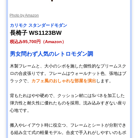
Amazonで見る
Photo by Amazon
カリモク スタンダードモダン
カリモク60 Kチェ
ノスタルジックな
幅133×奥行70×
Amazonで見る
ア 2シーター 幅
雰囲気を持つカリ
さ70cm・座高
長椅子 WS1123BW
133cm W36143
モク60の定番
37cm、16.5kg
税込み95,700円（Amazon）
Disney
ミッキーマウスが
幅74×奥行75×
Amazonで見る
男女問わず人気のレトロモダン調
COLLECTION ソ
モチーフの可愛い
さ75cm・座高
ファ 幅74㎝
デザイン
38cm、18.5kg
木製フレームと、大小のシボを施した個性的なプリームスク
U35100BK ミッキ
ロの合皮張りです。フレームはウォールナット色、張地はブ
ーマウス
ラックで、
カフェ風のおしゃれな部屋を演出
します。
カリモク スタンダ
包み込まれるよう
幅182×奥行93×
Amazonで見る
ードモダン 2人掛
な座り心地の2人
さ87cm・座高
ソファ 幅182cm
掛けロング
39.5cm、48kg
背もたれはやや硬めで、クッション材にはSバネを加工した
ZU4922
弾力性と耐久性に優れたものを採用。沈み込みすぎない座り
カリモク スタンダ
のんびりゴロゴロ
幅175×奥行91×
Amazonで見る
心地です。
ードモダン 左肘カ
したい方におすす
さ73.5cm・座高
ウチソファ 幅
めの五角形
41cm、40kg
175cm UW1209
搬入やレイアウト時に役立つ、フレームとシートが分割でき
る組み立て式の軽量モデル。合皮で手入れがしやすいのもポ
COLONIAL ソファ
おしゃれで存在感
幅204.5×奥行81
Amazonで見る