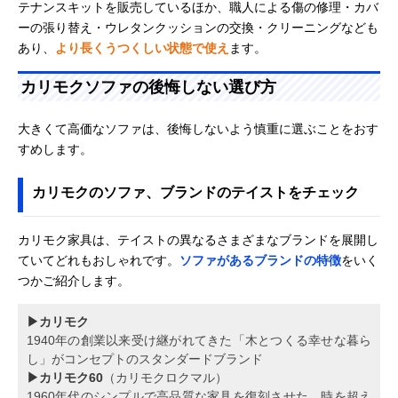
テナンスキットを販売しているほか、職人による傷の修理・カバ
ーの張り替え・ウレタンクッションの交換・クリーニングなども
あり、
より長くうつくしい状態で使え
ます。
カリモクソファの後悔しない選び方
大きくて高価なソファは、後悔しないよう慎重に選ぶことをおす
すめします。
カリモクのソファ、ブランドのテイストをチェック
カリモク家具は、テイストの異なるさまざまなブランドを展開し
ていてどれもおしゃれです。
ソファがあるブランドの特徴
をいく
つかご紹介します。
▶カリモク
1940年の創業以来受け継がれてきた「木とつくる幸せな暮ら
し」がコンセプトのスタンダードブランド
▶カリモク60
（カリモクロクマル）
1960年代のシンプルで高品質な家具を復刻させた、時を超え