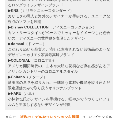
るロングライフデザインブランド
▶KNS
（カリモクニュースタンダード）
カリモクの職人と海外のデザイナーが手掛ける、ユニークな
視点のソファを展開
▶Disney COLLECTION
（ディズニーコレクション）
カントリースタイルがベースでミッキーをイメージした色合
いの、ディズニーの世界観を表現したデザイン
▶domani
（ドマーニ）
こだわりぬいた品質と、流行に左右されない芸術品のような
デザインのカリモク家具最高峰ブランド
▶COLONIAL
（コロニアル）
アメリカ開拓時代の、曲木や大胆な花柄など存在感があるア
メリカンカントリーのコロニアルスタイル
▶Chitano
（チターノ）
愛用者の意見を取り入れ、一味違う素材や機能を絞り込んだ
限定店舗のみで取り扱うオリジナルブランド
▶HARU
（ハル）
小林幹也氏がデザインを手掛ける、軽やかでうつくしいフォ
ルムと主張しすぎないデザインが特徴
さらに、
複数のモデルやコレクションを展開
しているブランドも