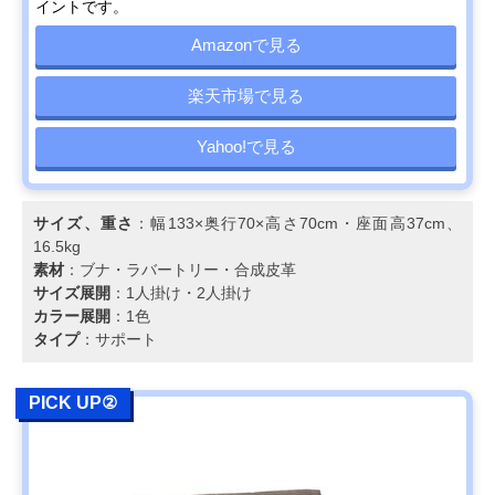
ベッド 幅205㎝
のあるコロニアル
高さ70cm・座
イントです。
YC6053
スタイル
38cm、48kg
Amazonで見る
カリモク スタンダ
生活スタイルにあ
幅176.5×奥行90
Amazonで見る
ードモダン 2人掛
わせてカスタムが
高さ69cm・座
ソファ 幅176.5㎝
楽天市場で見る
可能
39cmcm、40kg
UW2002
Yahoo!で見る
カリモク スタンダ
自然なS字で首ま
幅198×奥行92×
Amazonで見る
ードモダン 3人掛
で支えるハイバッ
さ93cm・座高
ソファ 幅198cm
クの背もたれ
39cm、40kg
ZW7303
サイズ、重さ
：幅133×奥行70×高さ70cm・座面高37cm、
16.5kg
COLONIAL 2人掛
伝統的なコロニア
幅143.5×奥行
楽天市場で見る
素材
：ブナ・ラバートリー・合成皮革
ソファ 幅144cm
ルスタイルを現代
71.5×高さ
サイズ展開
：1人掛け・2人掛け
WC1002
風にアレンジ
71.5cm・座高
カラー展開
：1色
37.5cm
タイプ
：サポート
カリモク スタンダ
人間工学を極めた
幅204×奥行91×
Amazonで見る
ードモダン 3人掛
カリモクで人気の
さ89.5cm・座高
ソファ 幅204cm
高いモデル
38.5cm、49kg
PICK UP②
ZU4603