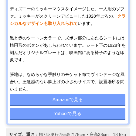
ディズニーのミッキーマウスをイメージした、一人用のソフ
ァ。ミッキーがスクリーンデビューした1928年ごろの、
クラ
シカルなデザインも取り入れられて
います。
黒と赤のツートンカラーで、ズボン部分にあたるシートには
楕円形のボタンがあしらわれています。シート下の1928年を
刻んだオリジナルプレートは、映画館にある椅子のような印
象です。
張地は、なめらかな手触りのモケット布でヴィンテージな風
合い。圧迫感のない脚上げの小さめサイズで、設置場所を問
いません。
Amazonで見る
Yahoo!で見る
サイズ、重さ
：幅74×奥行75×高さ75cm・座高38cm、18.5kg