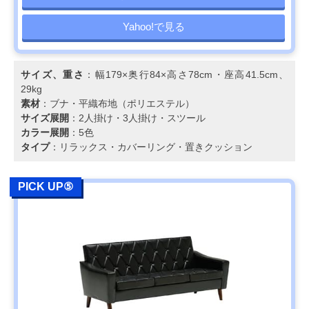
Yahoo!で見る
サイズ、重さ
：幅179×奥行84×高さ78cm・座高41.5cm、
29kg
素材
：ブナ・平織布地（ポリエステル）
サイズ展開
：2人掛け・3人掛け・スツール
カラー展開
：5色
タイプ
：リラックス・カバーリング・置きクッション
PICK UP⑤