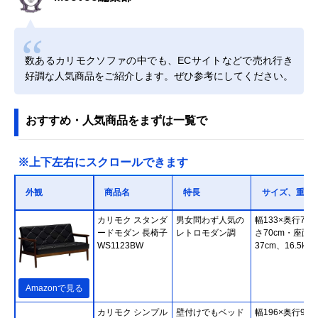
数あるカリモクソファの中でも、ECサイトなどで売れ行き
好調な人気商品をご紹介します。ぜひ参考にしてください。
おすすめ・人気商品をまずは一覧で
※上下左右にスクロールできます
外観
商品名
特長
サイズ、重さ
カリモク スタンダ
男女問わず人気の
幅133×奥行70×
ードモダン 長椅子
レトロモダン調
さ70cm・座面
WS1123BW
37cm、16.5kg
Amazonで見る
カリモク シンプル
壁付けでもベッド
幅196×奥行93×