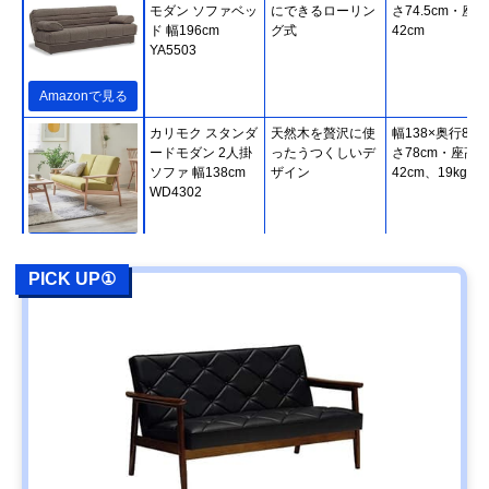
モダン ソファベッ
にできるローリン
さ74.5cm・座高
ド 幅196cm
グ式
42cm
YA5503
Amazonで見る
カリモク スタンダ
天然木を贅沢に使
幅138×奥行80×
ードモダン 2人掛
ったうつくしいデ
さ78cm・座高
ソファ 幅138cm
ザイン
42cm、19kg
WD4302
Amazonで見る
PICK UP①
カリモク スタンダ
使い方が広がる木
幅179×奥行84×
ードモダン 3人掛
枠＆肘クッション
さ78cm・座高
ソファ 幅179cm
41.5cm、29kg
WG3003
Amazonで見る
カリモク60 ロビ
ボタン絞りで立体
幅174×奥行78×
ーチェア 3シータ
的な昔のソファデ
さ73cm・座高
ー U36213
ザイン
39cm、34.5kg