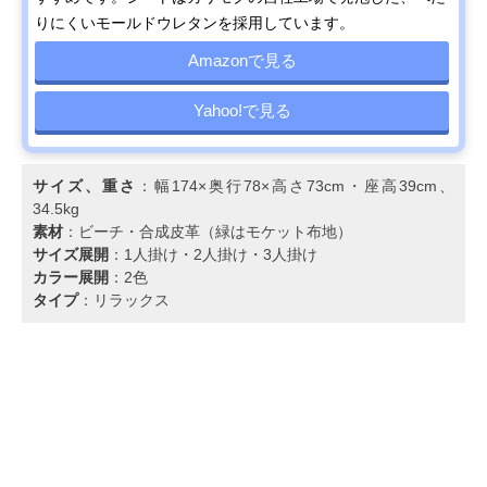
りにくいモールドウレタンを採用しています。
Amazonで見る
Yahoo!で見る
サイズ、重さ
：幅174×奥行78×高さ73cm・座高39cm、
34.5kg
素材
：ビーチ・合成皮革（緑はモケット布地）
サイズ展開
：1人掛け・2人掛け・3人掛け
カラー展開
：2色
タイプ
：リラックス