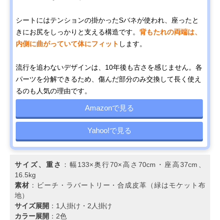
シートにはテンションの掛かったSバネが使われ、座ったと
きにお尻をしっかりと支える構造です。
背もたれの両端は、
内側に曲がっていて体にフィット
します。
流行を追わないデザインは、10年後も古さを感じません。各
パーツを分解できるため、傷んだ部分のみ交換して長く使え
るのも人気の理由です。
Amazonで見る
Yahoo!で見る
サイズ、重さ
：幅133×奥行70×高さ70cm・座高37cm、
16.5kg
素材
：ビーチ・ラバートリー・合成皮革（緑はモケット布
地）
サイズ展開
：1人掛け・2人掛け
カラー展開
：2色