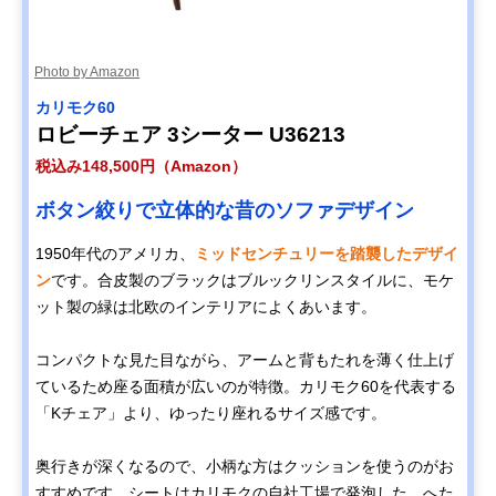
Photo by Amazon
カリモク60
ロビーチェア 3シーター U36213
税込み148,500円（Amazon）
ボタン絞りで立体的な昔のソファデザイン
1950年代のアメリカ、
ミッドセンチュリーを踏襲したデザイ
ン
です。合皮製のブラックはブルックリンスタイルに、モケ
ット製の緑は北欧のインテリアによくあいます。
コンパクトな見た目ながら、アームと背もたれを薄く仕上げ
ているため座る面積が広いのが特徴。カリモク60を代表する
「Kチェア」より、ゆったり座れるサイズ感です。
奥行きが深くなるので、小柄な方はクッションを使うのがお
すすめです。シートはカリモクの自社工場で発泡した、へた