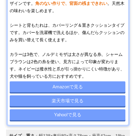
ザインです。
角のない作りで、背面の桟まできれい
。天然木
の味わいを楽しめます。
シートと背もたれは、カバーリング＆置きクッションタイプ
です。カバーを洗濯機で洗えるほか、傷んだらクッションの
みを買い替えて長く使えます。
カラーは3色で、ノルデミモザは太さが異なる糸、シャーム
ブラウンは2色の糸を使い、見方によって印象が変わりま
す。ネイビーは撥水性と爪が引っ掛かりにくい特徴があり、
犬や猫を飼っている方におすすめです。
Amazonで見る
楽天市場で見る
Yahoo!で見る
サイズ、重さ
：幅138×奥行80×高さ78cm・座高42cm、19kg