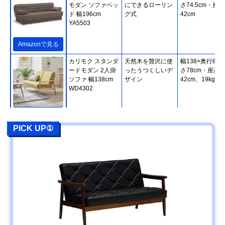
モダン ソファベッ
にできるローリン
さ74.5cm・座高
ド 幅196cm
グ式
42cm
YA5503
Amazonで見る
カリモク スタンダ
天然木を贅沢に使
幅138×奥行80×
ードモダン 2人掛
ったうつくしいデ
さ78cm・座高
ソファ 幅138cm
ザイン
42cm、19kg
WD4302
Amazonで見る
PICK UP①
カリモク スタンダ
使い方が広がる木
幅179×奥行84×
ードモダン 3人掛
枠＆肘クッション
さ78cm・座高
ソファ 幅179cm
41.5cm、29kg
WG3003
Amazonで見る
カリモク60 ロビ
ボタン絞りで立体
幅174×奥行78×
ーチェア 3シータ
的な昔のソファデ
さ73cm・座高
ー U36213
ザイン
39cm、34.5kg