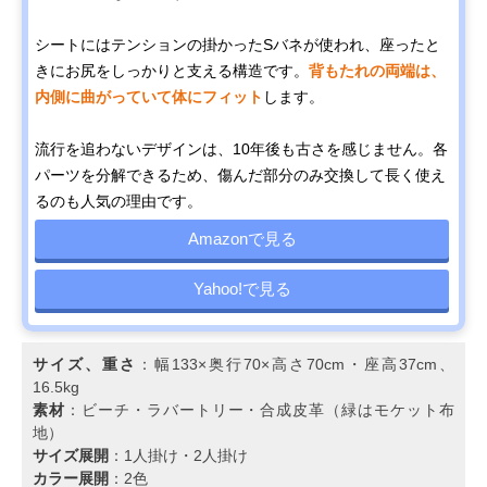
シートにはテンションの掛かったSバネが使われ、座ったと
きにお尻をしっかりと支える構造です。
背もたれの両端は、
内側に曲がっていて体にフィット
します。
流行を追わないデザインは、10年後も古さを感じません。各
パーツを分解できるため、傷んだ部分のみ交換して長く使え
るのも人気の理由です。
Amazonで見る
Yahoo!で見る
サイズ、重さ
：幅133×奥行70×高さ70cm・座高37cm、
16.5kg
素材
：ビーチ・ラバートリー・合成皮革（緑はモケット布
地）
サイズ展開
：1人掛け・2人掛け
カラー展開
：2色