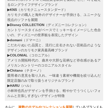
るロングライフデザインブランド
▶KNS
（カリモクニュースタンダード）
カリモクの職人と海外のデザイナーが手掛ける、ユニークな
視点のソファを展開
▶Disney COLLECTION
（ディズニーコレクション）
カントリースタイルがベースでミッキーをイメージした色合
いの、ディズニーの世界観を表現したデザイン
▶domani
（ドマーニ）
こだわりぬいた品質と、流行に左右されない芸術品のような
デザインのカリモク家具最高峰ブランド
▶COLONIAL
（コロニアル）
アメリカ開拓時代の、曲木や大胆な花柄など存在感があるア
メリカンカントリーのコロニアルスタイル
▶Chitano
（チターノ）
愛用者の意見を取り入れ、一味違う素材や機能を絞り込んだ
限定店舗のみで取り扱うオリジナルブランド
▶HARU
（ハル）
小林幹也氏がデザインを手掛ける、軽やかでうつくしいフォ
ルムと主張しすぎないデザインが特徴
さらに、
複数のモデルやコレクションを展開
しているブランドも