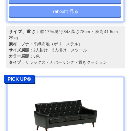
Yahoo!で見る
サイズ、重さ
：幅179×奥行84×高さ78cm・座高41.5cm、
29kg
素材
：ブナ・平織布地（ポリエステル）
サイズ展開
：2人掛け・3人掛け・スツール
カラー展開
：5色
タイプ
：リラックス・カバーリング・置きクッション
PICK UP⑤