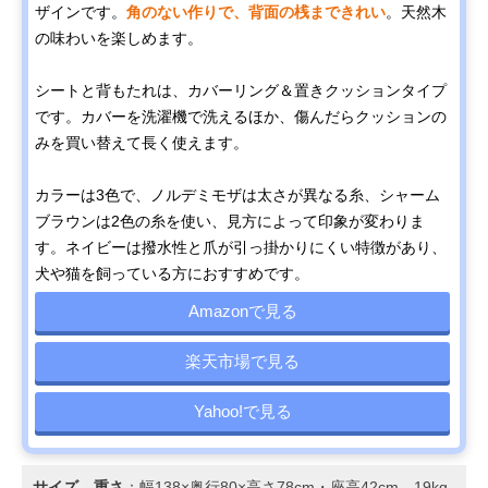
ザインです。
角のない作りで、背面の桟まできれい
。天然木
の味わいを楽しめます。
シートと背もたれは、カバーリング＆置きクッションタイプ
です。カバーを洗濯機で洗えるほか、傷んだらクッションの
みを買い替えて長く使えます。
カラーは3色で、ノルデミモザは太さが異なる糸、シャーム
ブラウンは2色の糸を使い、見方によって印象が変わりま
す。ネイビーは撥水性と爪が引っ掛かりにくい特徴があり、
犬や猫を飼っている方におすすめです。
Amazonで見る
楽天市場で見る
Yahoo!で見る
サイズ、重さ
：幅138×奥行80×高さ78cm・座高42cm、19kg