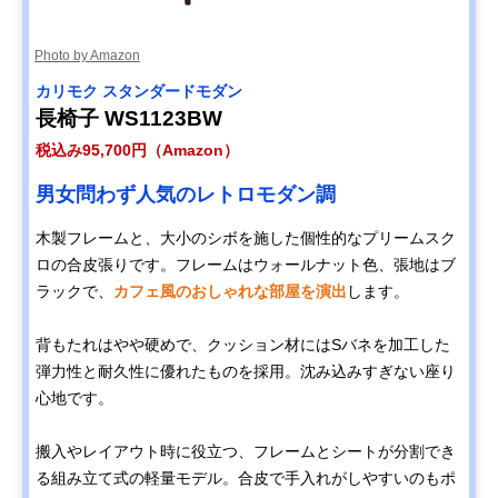
Amazonで見る
Photo by Amazon
カリモク スタンダードモダン
カリモク60 Kチェ
ノスタルジックな
幅133×奥行70×
Amazonで見る
ア 2シーター 幅
雰囲気を持つカリ
さ70cm・座高
長椅子 WS1123BW
133cm W36143
モク60の定番
37cm、16.5kg
税込み95,700円（Amazon）
Disney
ミッキーマウスが
幅74×奥行75×
Amazonで見る
男女問わず人気のレトロモダン調
COLLECTION ソ
モチーフの可愛い
さ75cm・座高
ファ 幅74㎝
デザイン
38cm、18.5kg
木製フレームと、大小のシボを施した個性的なプリームスク
U35100BK ミッキ
ロの合皮張りです。フレームはウォールナット色、張地はブ
ーマウス
ラックで、
カフェ風のおしゃれな部屋を演出
します。
カリモク スタンダ
包み込まれるよう
幅182×奥行93×
Amazonで見る
ードモダン 2人掛
な座り心地の2人
さ87cm・座高
ソファ 幅182cm
掛けロング
39.5cm、48kg
背もたれはやや硬めで、クッション材にはSバネを加工した
ZU4922
弾力性と耐久性に優れたものを採用。沈み込みすぎない座り
カリモク スタンダ
のんびりゴロゴロ
幅175×奥行91×
Amazonで見る
心地です。
ードモダン 左肘カ
したい方におすす
さ73.5cm・座高
ウチソファ 幅
めの五角形
41cm、40kg
175cm UW1209
搬入やレイアウト時に役立つ、フレームとシートが分割でき
る組み立て式の軽量モデル。合皮で手入れがしやすいのもポ
COLONIAL ソファ
おしゃれで存在感
幅204.5×奥行81
Amazonで見る