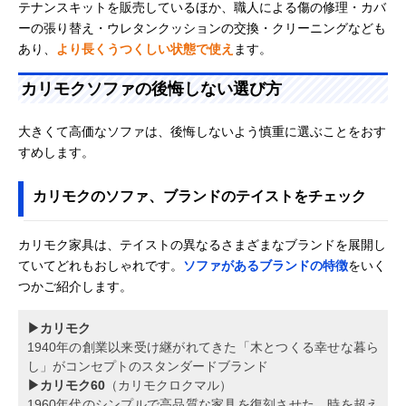
テナンスキットを販売しているほか、職人による傷の修理・カバ
ーの張り替え・ウレタンクッションの交換・クリーニングなども
あり、
より長くうつくしい状態で使え
ます。
カリモクソファの後悔しない選び方
大きくて高価なソファは、後悔しないよう慎重に選ぶことをおす
すめします。
カリモクのソファ、ブランドのテイストをチェック
カリモク家具は、テイストの異なるさまざまなブランドを展開し
ていてどれもおしゃれです。
ソファがあるブランドの特徴
をいく
つかご紹介します。
▶カリモク
1940年の創業以来受け継がれてきた「木とつくる幸せな暮ら
し」がコンセプトのスタンダードブランド
▶カリモク60
（カリモクロクマル）
1960年代のシンプルで高品質な家具を復刻させた、時を超え