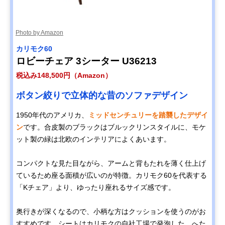
Photo by Amazon
カリモク60
ロビーチェア 3シーター U36213
税込み148,500円（Amazon）
ボタン絞りで立体的な昔のソファデザイン
1950年代のアメリカ、
ミッドセンチュリーを踏襲したデザイ
ン
です。合皮製のブラックはブルックリンスタイルに、モケ
ット製の緑は北欧のインテリアによくあいます。
コンパクトな見た目ながら、アームと背もたれを薄く仕上げ
ているため座る面積が広いのが特徴。カリモク60を代表する
「Kチェア」より、ゆったり座れるサイズ感です。
奥行きが深くなるので、小柄な方はクッションを使うのがお
すすめです。シートはカリモクの自社工場で発泡した、へた