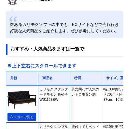
数あるカリモクソファの中でも、ECサイトなどで売れ行き
好調な人気商品をご紹介します。ぜひ参考にしてください。
おすすめ・人気商品をまずは一覧で
※上下左右にスクロールできます
外観
商品名
特長
サイズ、重さ
カリモク スタンダ
男女問わず人気の
幅133×奥行70×
ードモダン 長椅子
レトロモダン調
さ70cm・座面
WS1123BW
37cm、16.5kg
Amazonで見る
カリモク シンプル
壁付けでもベッド
幅196×奥行93×