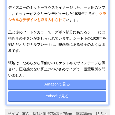
ディズニーのミッキーマウスをイメージした、一人用のソフ
ァ。ミッキーがスクリーンデビューした1928年ごろの、
クラ
シカルなデザインも取り入れられて
います。
黒と赤のツートンカラーで、ズボン部分にあたるシートには
楕円形のボタンがあしらわれています。シート下の1928年を
刻んだオリジナルプレートは、映画館にある椅子のような印
象です。
張地は、なめらかな手触りのモケット布でヴィンテージな風
合い。圧迫感のない脚上げの小さめサイズで、設置場所を問
いません。
Amazonで見る
Yahoo!で見る
サイズ、重さ
：幅74×奥行75×高さ75cm・座高38cm、18.5kg