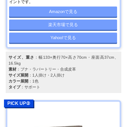
ベッド 幅205㎝
のあるコロニアル
高さ70cm・座
イントです。
YC6053
スタイル
38cm、48kg
Amazonで見る
カリモク スタンダ
生活スタイルにあ
幅176.5×奥行90
Amazonで見る
ードモダン 2人掛
わせてカスタムが
高さ69cm・座
ソファ 幅176.5㎝
楽天市場で見る
可能
39cmcm、40kg
UW2002
Yahoo!で見る
カリモク スタンダ
自然なS字で首ま
幅198×奥行92×
Amazonで見る
ードモダン 3人掛
で支えるハイバッ
さ93cm・座高
ソファ 幅198cm
クの背もたれ
39cm、40kg
ZW7303
サイズ、重さ
：幅133×奥行70×高さ70cm・座面高37cm、
16.5kg
COLONIAL 2人掛
伝統的なコロニア
幅143.5×奥行
楽天市場で見る
素材
：ブナ・ラバートリー・合成皮革
ソファ 幅144cm
ルスタイルを現代
71.5×高さ
サイズ展開
：1人掛け・2人掛け
WC1002
風にアレンジ
71.5cm・座高
カラー展開
：1色
37.5cm
タイプ
：サポート
カリモク スタンダ
人間工学を極めた
幅204×奥行91×
Amazonで見る
ードモダン 3人掛
カリモクで人気の
さ89.5cm・座高
ソファ 幅204cm
高いモデル
38.5cm、49kg
PICK UP②
ZU4603