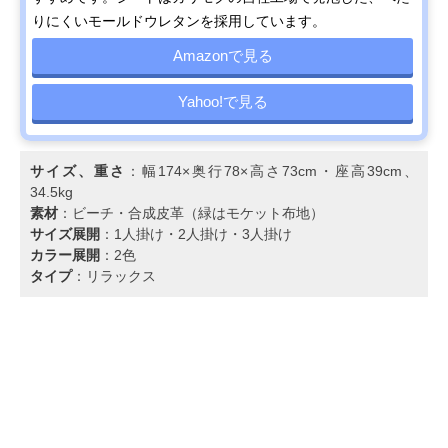
りにくいモールドウレタンを採用しています。
Amazonで見る
Yahoo!で見る
サイズ、重さ
：幅174×奥行78×高さ73cm・座高39cm、
34.5kg
素材
：ビーチ・合成皮革（緑はモケット布地）
サイズ展開
：1人掛け・2人掛け・3人掛け
カラー展開
：2色
タイプ
：リラックス