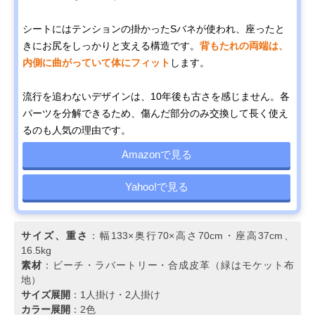
シートにはテンションの掛かったSバネが使われ、座ったと
きにお尻をしっかりと支える構造です。
背もたれの両端は、
内側に曲がっていて体にフィット
します。
流行を追わないデザインは、10年後も古さを感じません。各
パーツを分解できるため、傷んだ部分のみ交換して長く使え
るのも人気の理由です。
Amazonで見る
Yahoo!で見る
サイズ、重さ
：幅133×奥行70×高さ70cm・座高37cm、
16.5kg
素材
：ビーチ・ラバートリー・合成皮革（緑はモケット布
地）
サイズ展開
：1人掛け・2人掛け
カラー展開
：2色