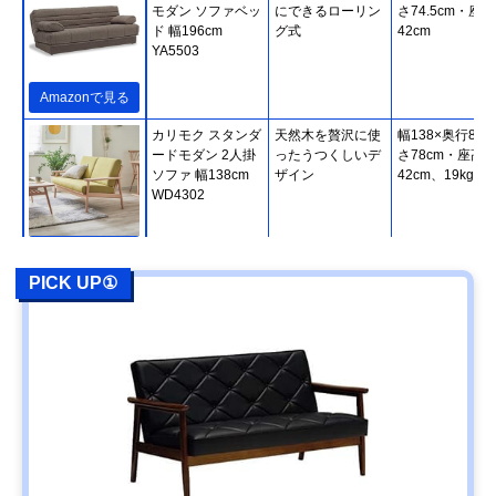
モダン ソファベッ
にできるローリン
さ74.5cm・座高
ド 幅196cm
グ式
42cm
YA5503
Amazonで見る
カリモク スタンダ
天然木を贅沢に使
幅138×奥行80×
ードモダン 2人掛
ったうつくしいデ
さ78cm・座高
ソファ 幅138cm
ザイン
42cm、19kg
WD4302
Amazonで見る
PICK UP①
カリモク スタンダ
使い方が広がる木
幅179×奥行84×
ードモダン 3人掛
枠＆肘クッション
さ78cm・座高
ソファ 幅179cm
41.5cm、29kg
WG3003
Amazonで見る
カリモク60 ロビ
ボタン絞りで立体
幅174×奥行78×
ーチェア 3シータ
的な昔のソファデ
さ73cm・座高
ー U36213
ザイン
39cm、34.5kg