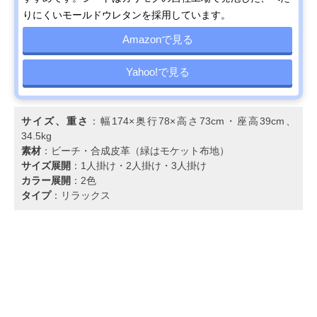
りにくいモールドウレタンを採用しています。
Amazonで見る
Yahoo!で見る
サイズ、重さ
：幅174×奥行78×高さ73cm・座高39cm、
34.5kg
素材
：ビーチ・合成皮革（緑はモケット布地）
サイズ展開
：1人掛け・2人掛け・3人掛け
カラー展開
：2色
タイプ
：リラックス