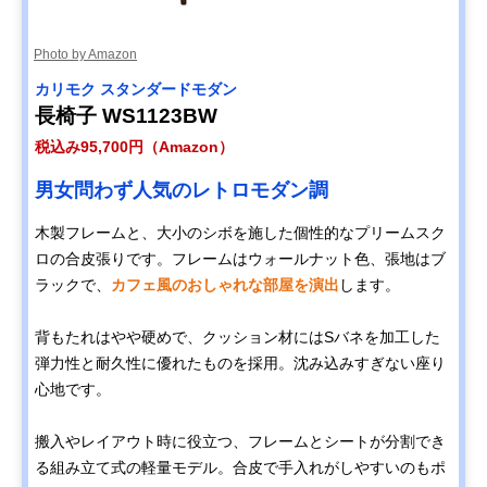
Amazonで見る
Photo by Amazon
カリモク スタンダードモダン
カリモク60 Kチェ
ノスタルジックな
幅133×奥行70×
Amazonで見る
ア 2シーター 幅
雰囲気を持つカリ
さ70cm・座高
長椅子 WS1123BW
133cm W36143
モク60の定番
37cm、16.5kg
税込み95,700円（Amazon）
Disney
ミッキーマウスが
幅74×奥行75×
Amazonで見る
男女問わず人気のレトロモダン調
COLLECTION ソ
モチーフの可愛い
さ75cm・座高
ファ 幅74㎝
デザイン
38cm、18.5kg
木製フレームと、大小のシボを施した個性的なプリームスク
U35100BK ミッキ
ロの合皮張りです。フレームはウォールナット色、張地はブ
ーマウス
ラックで、
カフェ風のおしゃれな部屋を演出
します。
カリモク スタンダ
包み込まれるよう
幅182×奥行93×
Amazonで見る
ードモダン 2人掛
な座り心地の2人
さ87cm・座高
ソファ 幅182cm
掛けロング
39.5cm、48kg
背もたれはやや硬めで、クッション材にはSバネを加工した
ZU4922
弾力性と耐久性に優れたものを採用。沈み込みすぎない座り
カリモク スタンダ
のんびりゴロゴロ
幅175×奥行91×
Amazonで見る
心地です。
ードモダン 左肘カ
したい方におすす
さ73.5cm・座高
ウチソファ 幅
めの五角形
41cm、40kg
175cm UW1209
搬入やレイアウト時に役立つ、フレームとシートが分割でき
る組み立て式の軽量モデル。合皮で手入れがしやすいのもポ
COLONIAL ソファ
おしゃれで存在感
幅204.5×奥行81
Amazonで見る