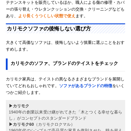
テナンスキットを販売しているほか、職人による傷の修理・カバ
ーの張り替え・ウレタンクッションの交換・クリーニングなども
あり、
より長くうつくしい状態で使え
ます。
カリモクソファの後悔しない選び方
大きくて高価なソファは、後悔しないよう慎重に選ぶことをおす
すめします。
カリモクのソファ、ブランドのテイストをチェック
カリモク家具は、テイストの異なるさまざまなブランドを展開し
ていてどれもおしゃれです。
ソファがあるブランドの特徴
をいく
つかご紹介します。
▶カリモク
1940年の創業以来受け継がれてきた「木とつくる幸せな暮ら
し」がコンセプトのスタンダードブランド
▶カリモク60
（カリモクロクマル）
1960年代のシンプルで高品質な家具を復刻させた、時を超え