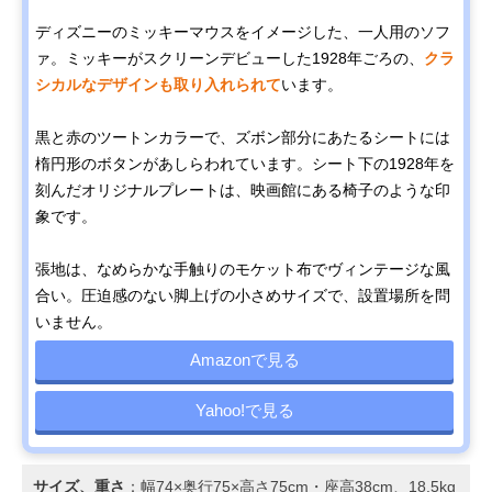
ディズニーのミッキーマウスをイメージした、一人用のソフ
ァ。ミッキーがスクリーンデビューした1928年ごろの、
クラ
シカルなデザインも取り入れられて
います。
黒と赤のツートンカラーで、ズボン部分にあたるシートには
楕円形のボタンがあしらわれています。シート下の1928年を
刻んだオリジナルプレートは、映画館にある椅子のような印
象です。
張地は、なめらかな手触りのモケット布でヴィンテージな風
合い。圧迫感のない脚上げの小さめサイズで、設置場所を問
いません。
Amazonで見る
Yahoo!で見る
サイズ、重さ
：幅74×奥行75×高さ75cm・座高38cm、18.5kg