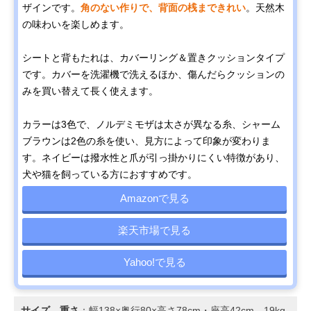
ザインです。
角のない作りで、背面の桟まできれい
。天然木
の味わいを楽しめます。
シートと背もたれは、カバーリング＆置きクッションタイプ
です。カバーを洗濯機で洗えるほか、傷んだらクッションの
みを買い替えて長く使えます。
カラーは3色で、ノルデミモザは太さが異なる糸、シャーム
ブラウンは2色の糸を使い、見方によって印象が変わりま
す。ネイビーは撥水性と爪が引っ掛かりにくい特徴があり、
犬や猫を飼っている方におすすめです。
Amazonで見る
楽天市場で見る
Yahoo!で見る
サイズ、重さ
：幅138×奥行80×高さ78cm・座高42cm、19kg