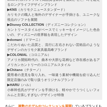
るロングライフデザインブランド
▶KNS
（カリモクニュースタンダード）
カリモクの職人と海外のデザイナーが手掛ける、ユニークな
視点のソファを展開
▶Disney COLLECTION
（ディズニーコレクション）
カントリースタイルがベースでミッキーをイメージした色合
いの、ディズニーの世界観を表現したデザイン
▶domani
（ドマーニ）
こだわりぬいた品質と、流行に左右されない芸術品のような
デザインのカリモク家具最高峰ブランド
▶COLONIAL
（コロニアル）
アメリカ開拓時代の、曲木や大胆な花柄など存在感があるア
メリカンカントリーのコロニアルスタイル
▶Chitano
（チターノ）
愛用者の意見を取り入れ、一味違う素材や機能を絞り込んだ
限定店舗のみで取り扱うオリジナルブランド
▶HARU
（ハル）
小林幹也氏がデザインを手掛ける、軽やかでうつくしいフォ
ルムと主張しすぎないデザインが特徴
さらに、
複数のモデルやコレクションを展開
しているブランドも