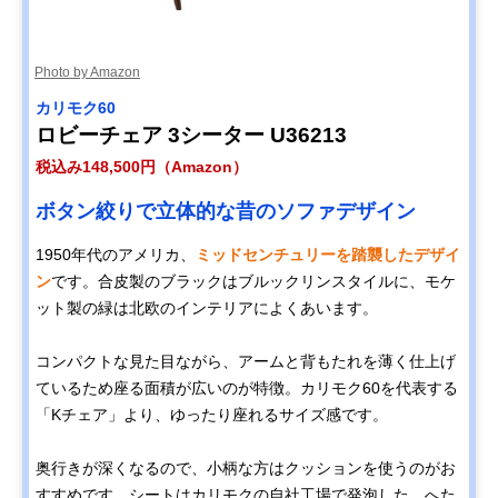
Photo by Amazon
カリモク60
ロビーチェア 3シーター U36213
税込み148,500円（Amazon）
ボタン絞りで立体的な昔のソファデザイン
1950年代のアメリカ、
ミッドセンチュリーを踏襲したデザイ
ン
です。合皮製のブラックはブルックリンスタイルに、モケ
ット製の緑は北欧のインテリアによくあいます。
コンパクトな見た目ながら、アームと背もたれを薄く仕上げ
ているため座る面積が広いのが特徴。カリモク60を代表する
「Kチェア」より、ゆったり座れるサイズ感です。
奥行きが深くなるので、小柄な方はクッションを使うのがお
すすめです。シートはカリモクの自社工場で発泡した、へた