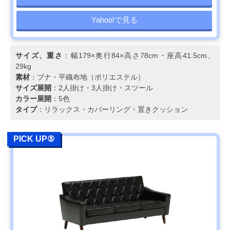
Yahoo!で見る
サイズ、重さ
：幅179×奥行84×高さ78cm・座高41.5cm、
29kg
素材
：ブナ・平織布地（ポリエステル）
サイズ展開
：2人掛け・3人掛け・スツール
カラー展開
：5色
タイプ
：リラックス・カバーリング・置きクッション
PICK UP⑤