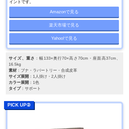
ベッド 幅205㎝
のあるコロニアル
高さ70cm・座
イントです。
YC6053
スタイル
38cm、48kg
Amazonで見る
カリモク スタンダ
生活スタイルにあ
幅176.5×奥行90
Amazonで見る
ードモダン 2人掛
わせてカスタムが
高さ69cm・座
ソファ 幅176.5㎝
楽天市場で見る
可能
39cmcm、40kg
UW2002
Yahoo!で見る
カリモク スタンダ
自然なS字で首ま
幅198×奥行92×
Amazonで見る
ードモダン 3人掛
で支えるハイバッ
さ93cm・座高
ソファ 幅198cm
クの背もたれ
39cm、40kg
ZW7303
サイズ、重さ
：幅133×奥行70×高さ70cm・座面高37cm、
16.5kg
COLONIAL 2人掛
伝統的なコロニア
幅143.5×奥行
楽天市場で見る
素材
：ブナ・ラバートリー・合成皮革
ソファ 幅144cm
ルスタイルを現代
71.5×高さ
サイズ展開
：1人掛け・2人掛け
WC1002
風にアレンジ
71.5cm・座高
カラー展開
：1色
37.5cm
タイプ
：サポート
カリモク スタンダ
人間工学を極めた
幅204×奥行91×
Amazonで見る
ードモダン 3人掛
カリモクで人気の
さ89.5cm・座高
ソファ 幅204cm
高いモデル
38.5cm、49kg
PICK UP②
ZU4603