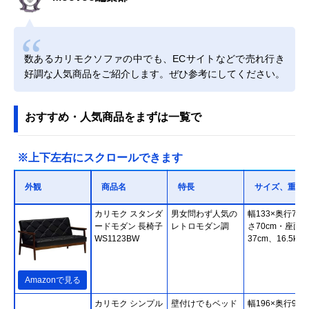
数あるカリモクソファの中でも、ECサイトなどで売れ行き
好調な人気商品をご紹介します。ぜひ参考にしてください。
おすすめ・人気商品をまずは一覧で
※上下左右にスクロールできます
外観
商品名
特長
サイズ、重さ
カリモク スタンダ
男女問わず人気の
幅133×奥行70×
ードモダン 長椅子
レトロモダン調
さ70cm・座面
WS1123BW
37cm、16.5kg
Amazonで見る
カリモク シンプル
壁付けでもベッド
幅196×奥行93×