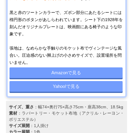
黒と赤のツートンカラーで、ズボン部分にあたるシートには
楕円形のボタンがあしらわれています。シート下の1928年を
刻んだオリジナルプレートは、映画館にある椅子のような印
象です。
張地は、なめらかな手触りのモケット布でヴィンテージな風
合い。圧迫感のない脚上げの小さめサイズで、設置場所を問
いません。
Amazonで見る
Yahoo!で見る
サイズ、重さ
：幅74×奥行75×高さ75cm・座高38cm、18.5kg
素材
：ラバートリー・モケット布地（アクリル・レーヨン・
ポリエステル）
サイズ展開
：1人掛け
カラー展開
：1色