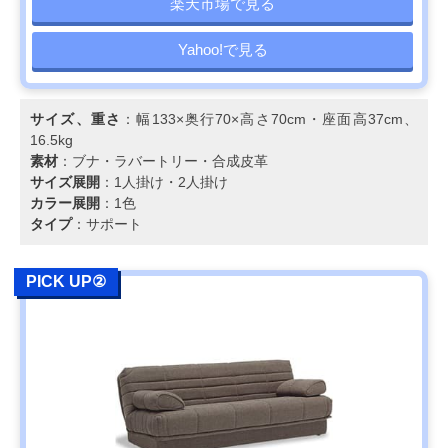
ソファ 幅176.5㎝
楽天市場で見る
可能
39cmcm、40kg
UW2002
Yahoo!で見る
カリモク スタンダ
自然なS字で首ま
幅198×奥行92×
Amazonで見る
ードモダン 3人掛
で支えるハイバッ
さ93cm・座高
ソファ 幅198cm
クの背もたれ
39cm、40kg
ZW7303
サイズ、重さ
：幅133×奥行70×高さ70cm・座面高37cm、
16.5kg
COLONIAL 2人掛
伝統的なコロニア
幅143.5×奥行
楽天市場で見る
素材
：ブナ・ラバートリー・合成皮革
ソファ 幅144cm
ルスタイルを現代
71.5×高さ
サイズ展開
：1人掛け・2人掛け
WC1002
風にアレンジ
71.5cm・座高
カラー展開
：1色
37.5cm
タイプ
：サポート
カリモク スタンダ
人間工学を極めた
幅204×奥行91×
Amazonで見る
ードモダン 3人掛
カリモクで人気の
さ89.5cm・座高
ソファ 幅204cm
高いモデル
38.5cm、49kg
PICK UP②
ZU4603