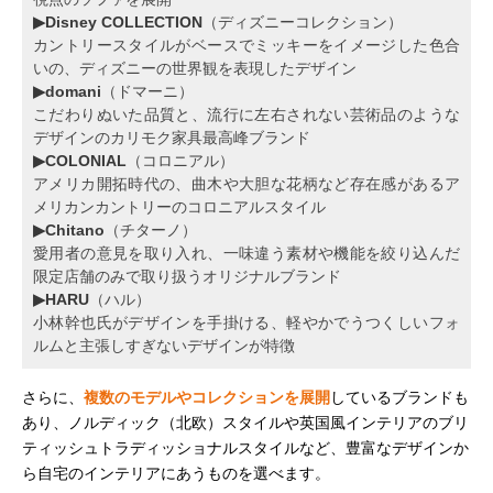
▶Disney COLLECTION
（ディズニーコレクション）
カントリースタイルがベースでミッキーをイメージした色合
いの、ディズニーの世界観を表現したデザイン
▶domani
（ドマーニ）
こだわりぬいた品質と、流行に左右されない芸術品のような
デザインのカリモク家具最高峰ブランド
▶COLONIAL
（コロニアル）
アメリカ開拓時代の、曲木や大胆な花柄など存在感があるア
メリカンカントリーのコロニアルスタイル
▶Chitano
（チターノ）
愛用者の意見を取り入れ、一味違う素材や機能を絞り込んだ
限定店舗のみで取り扱うオリジナルブランド
▶HARU
（ハル）
小林幹也氏がデザインを手掛ける、軽やかでうつくしいフォ
ルムと主張しすぎないデザインが特徴
さらに、
複数のモデルやコレクションを展開
しているブランドも
あり、ノルディック（北欧）スタイルや英国風インテリアのブリ
ティッシュトラディッショナルスタイルなど、豊富なデザインか
ら自宅のインテリアにあうものを選べます。