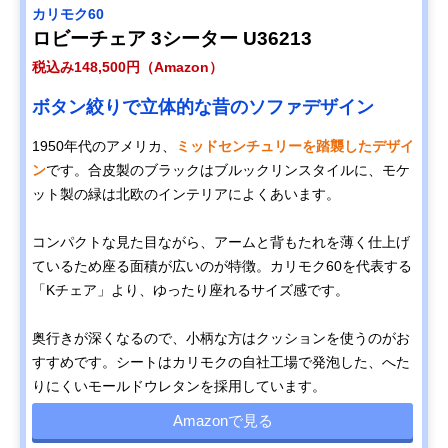
カリモク60
ロビーチェア 3シーター U36213
税込み148,500円（Amazon）
ボタン絞りで立体的な昔のソファデザイン
1950年代のアメリカ、
ミッドセンチュリーを踏襲したデザイ
ン
です。合皮製のブラックはブルックリンスタイルに、モケ
ット製の緑は北欧のインテリアによくあいます。
コンパクトな見た目ながら、アームと背もたれを薄く仕上げ
ているため座る面積が広いのが特徴。カリモク60を代表する
「Kチェア」より、ゆったり座れるサイズ感です。
奥行きが深くなるので、小柄な方はクッションを使うのがお
すすめです。シートはカリモクの自社工場で発泡した、へた
りにくいモールドウレタンを採用しています。
Amazonで見る