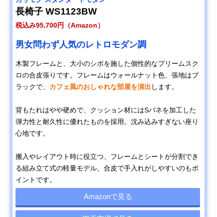
Amazonで見る
ア 2シーター 幅
雰囲気を持つカリ
さ70cm・座高
長椅子 WS1123BW
133cm W36143
モク60の定番
37cm、16.5kg
税込み95,700円（Amazon）
Disney
ミッキーマウスが
幅74×奥行75×
Amazonで見る
男女問わず人気のレトロモダン調
COLLECTION ソ
モチーフの可愛い
さ75cm・座高
ファ 幅74㎝
デザイン
38cm、18.5kg
木製フレームと、大小のシボを施した個性的なプリームスク
U35100BK ミッキ
ロの合皮張りです。フレームはウォールナット色、張地はブ
ーマウス
ラックで、
カフェ風のおしゃれな部屋を演出
します。
カリモク スタンダ
包み込まれるよう
幅182×奥行93×
Amazonで見る
ードモダン 2人掛
な座り心地の2人
さ87cm・座高
ソファ 幅182cm
掛けロング
39.5cm、48kg
背もたれはやや硬めで、クッション材にはSバネを加工した
ZU4922
弾力性と耐久性に優れたものを採用。沈み込みすぎない座り
カリモク スタンダ
のんびりゴロゴロ
幅175×奥行91×
Amazonで見る
心地です。
ードモダン 左肘カ
したい方におすす
さ73.5cm・座高
ウチソファ 幅
めの五角形
41cm、40kg
175cm UW1209
搬入やレイアウト時に役立つ、フレームとシートが分割でき
る組み立て式の軽量モデル。合皮で手入れがしやすいのもポ
COLONIAL ソファ
おしゃれで存在感
幅204.5×奥行81
Amazonで見る
ベッド 幅205㎝
のあるコロニアル
高さ70cm・座
イントです。
YC6053
スタイル
38cm、48kg
Amazonで見る
カリモク スタンダ
生活スタイルにあ
幅176.5×奥行90
Amazonで見る
ードモダン 2人掛
わせてカスタムが
高さ69cm・座