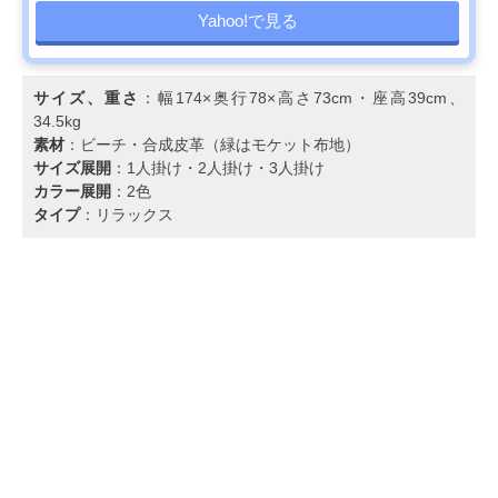
Yahoo!で見る
サイズ、重さ
：幅174×奥行78×高さ73cm・座高39cm、
34.5kg
素材
：ビーチ・合成皮革（緑はモケット布地）
サイズ展開
：1人掛け・2人掛け・3人掛け
カラー展開
：2色
タイプ
：リラックス