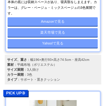
本体の底には収納スペースがあり、寝具類をしまえます。カ
ラーは、グレー・ベージュ・ミックスベージュの3色展開で
す。
Amazonで見る
楽天市場で見る
Yahoo!で見る
サイズ、重さ
：幅196×奥行93×高さ74.5cm・座高42cm
素材
：平織布地（ポリエステル）
サイズ展開
：3人掛け
カラー展開
：3色
タイプ
：サポート・置きクッション
PICK UP③