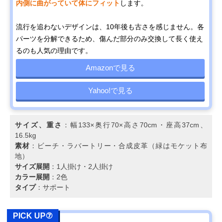
内側に曲がっていて体にフィット
します。
流行を追わないデザインは、10年後も古さを感じません。各
パーツを分解できるため、傷んだ部分のみ交換して長く使え
るのも人気の理由です。
Amazonで見る
Yahoo!で見る
サイズ、重さ
：幅133×奥行70×高さ70cm・座高37cm、
16.5kg
素材
：ビーチ・ラバートリー・合成皮革（緑はモケット布
地）
サイズ展開
：1人掛け・2人掛け
カラー展開
：2色
タイプ
：サポート
PICK UP⑦