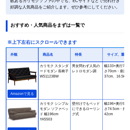
数あるカリモクソファの中でも、ECサイトなどで売れ行き
好調な人気商品をご紹介します。ぜひ参考にしてください。
おすすめ・人気商品をまずは一覧で
※上下左右にスクロールできます
外観
商品名
特長
サイズ、重さ
カリモク スタンダ
男女問わず人気の
幅133×奥行70×
ードモダン 長椅子
レトロモダン調
さ70cm・座面
WS1123BW
37cm、16.5kg
Amazonで見る
カリモク シンプル
壁付けでもベッド
幅196×奥行93×
モダン ソファベッ
にできるローリン
さ74.5cm・座高
ド 幅196cm
グ式
42cm
YA5503