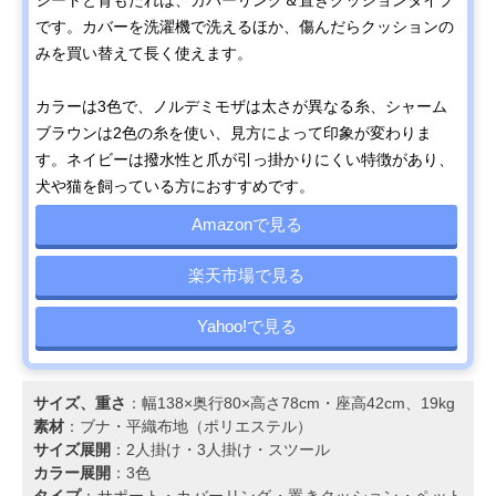
シートと背もたれは、カバーリング＆置きクッションタイプ
です。カバーを洗濯機で洗えるほか、傷んだらクッションの
みを買い替えて長く使えます。
カラーは3色で、ノルデミモザは太さが異なる糸、シャーム
ブラウンは2色の糸を使い、見方によって印象が変わりま
す。ネイビーは撥水性と爪が引っ掛かりにくい特徴があり、
犬や猫を飼っている方におすすめです。
Amazonで見る
楽天市場で見る
Yahoo!で見る
サイズ、重さ
：幅138×奥行80×高さ78cm・座高42cm、19kg
素材
：ブナ・平織布地（ポリエステル）
サイズ展開
：2人掛け・3人掛け・スツール
カラー展開
：3色