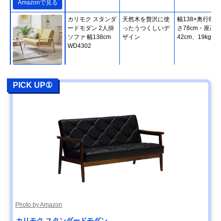
Amazonで見る
カリモク スタンダ
天然木を贅沢に使
幅138×奥行80×
ードモダン 2人掛
ったうつくしいデ
さ78cm・座高
ソファ 幅138cm
ザイン
42cm、19kg
WD4302
Amazonで見る
PICK UP①
カリモク スタンダ
使い方が広がる木
幅179×奥行84×
ードモダン 3人掛
枠＆肘クッション
さ78cm・座高
ソファ 幅179cm
41.5cm、29kg
WG3003
Amazonで見る
カリモク60 ロビ
ボタン絞りで立体
幅174×奥行78×
ーチェア 3シータ
的な昔のソファデ
さ73cm・座高
ー U36213
ザイン
39cm、34.5kg
Amazonで見る
Photo by Amazon
カリモク スタンダードモダン
カリモク60 Kチェ
ノスタルジックな
幅133×奥行70×