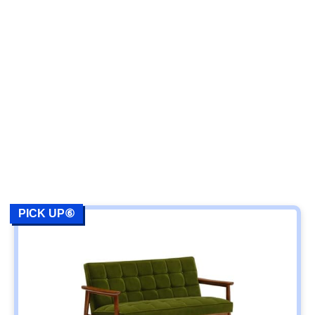
PICK UP⑥