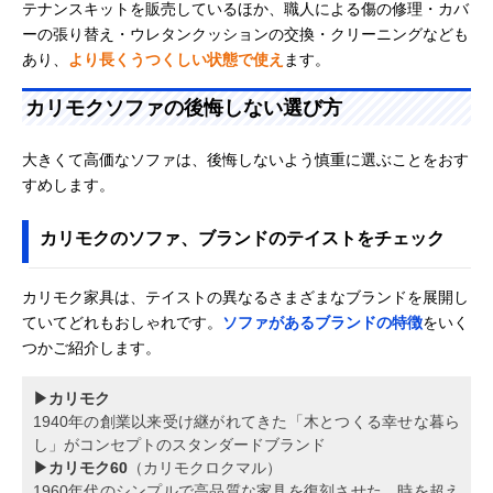
テナンスキットを販売しているほか、職人による傷の修理・カバ
ーの張り替え・ウレタンクッションの交換・クリーニングなども
あり、
より長くうつくしい状態で使え
ます。
カリモクソファの後悔しない選び方
大きくて高価なソファは、後悔しないよう慎重に選ぶことをおす
すめします。
カリモクのソファ、ブランドのテイストをチェック
カリモク家具は、テイストの異なるさまざまなブランドを展開し
ていてどれもおしゃれです。
ソファがあるブランドの特徴
をいく
つかご紹介します。
▶カリモク
1940年の創業以来受け継がれてきた「木とつくる幸せな暮ら
し」がコンセプトのスタンダードブランド
▶カリモク60
（カリモクロクマル）
1960年代のシンプルで高品質な家具を復刻させた、時を超え