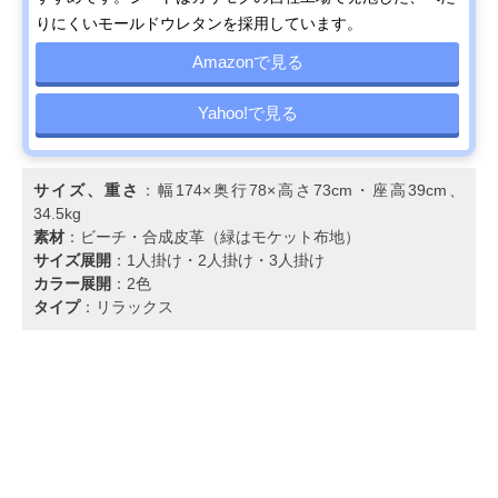
りにくいモールドウレタンを採用しています。
Amazonで見る
Yahoo!で見る
サイズ、重さ
：幅174×奥行78×高さ73cm・座高39cm、
34.5kg
素材
：ビーチ・合成皮革（緑はモケット布地）
サイズ展開
：1人掛け・2人掛け・3人掛け
カラー展開
：2色
タイプ
：リラックス