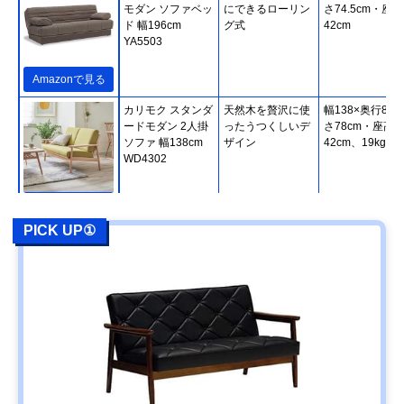
モダン ソファベッ
にできるローリン
さ74.5cm・座高
ド 幅196cm
グ式
42cm
YA5503
Amazonで見る
カリモク スタンダ
天然木を贅沢に使
幅138×奥行80×
ードモダン 2人掛
ったうつくしいデ
さ78cm・座高
ソファ 幅138cm
ザイン
42cm、19kg
WD4302
Amazonで見る
PICK UP①
カリモク スタンダ
使い方が広がる木
幅179×奥行84×
ードモダン 3人掛
枠＆肘クッション
さ78cm・座高
ソファ 幅179cm
41.5cm、29kg
WG3003
Amazonで見る
カリモク60 ロビ
ボタン絞りで立体
幅174×奥行78×
ーチェア 3シータ
的な昔のソファデ
さ73cm・座高
ー U36213
ザイン
39cm、34.5kg