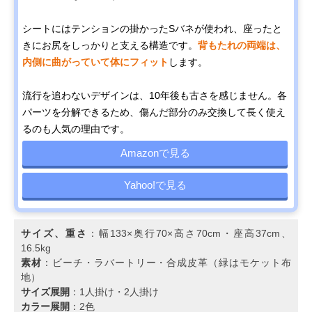
シートにはテンションの掛かったSバネが使われ、座ったと
きにお尻をしっかりと支える構造です。
背もたれの両端は、
内側に曲がっていて体にフィット
します。
流行を追わないデザインは、10年後も古さを感じません。各
パーツを分解できるため、傷んだ部分のみ交換して長く使え
るのも人気の理由です。
Amazonで見る
Yahoo!で見る
サイズ、重さ
：幅133×奥行70×高さ70cm・座高37cm、
16.5kg
素材
：ビーチ・ラバートリー・合成皮革（緑はモケット布
地）
サイズ展開
：1人掛け・2人掛け
カラー展開
：2色