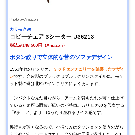
Photo by Amazon
カリモク60
ロビーチェア 3シーター U36213
税込み148,500円（Amazon）
ボタン絞りで立体的な昔のソファデザイン
1950年代のアメリカ、
ミッドセンチュリーを踏襲したデザイ
ン
です。合皮製のブラックはブルックリンスタイルに、モケ
ット製の緑は北欧のインテリアによくあいます。
コンパクトな見た目ながら、アームと背もたれを薄く仕上げ
ているため座る面積が広いのが特徴。カリモク60を代表する
「Kチェア」より、ゆったり座れるサイズ感です。
奥行きが深くなるので、小柄な方はクッションを使うのがお
すすめです。シートはカリモクの自社工場で発泡した、へた