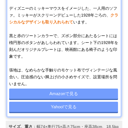
ディズニーのミッキーマウスをイメージした、一人用のソフ
ァ。ミッキーがスクリーンデビューした1928年ごろの、
クラ
シカルなデザインも取り入れられて
います。
黒と赤のツートンカラーで、ズボン部分にあたるシートには
楕円形のボタンがあしらわれています。シート下の1928年を
刻んだオリジナルプレートは、映画館にある椅子のような印
象です。
張地は、なめらかな手触りのモケット布でヴィンテージな風
合い。圧迫感のない脚上げの小さめサイズで、設置場所を問
いません。
Amazonで見る
Yahoo!で見る
サイズ、重さ
：幅74×奥行75×高さ75cm・座高38cm、18.5kg