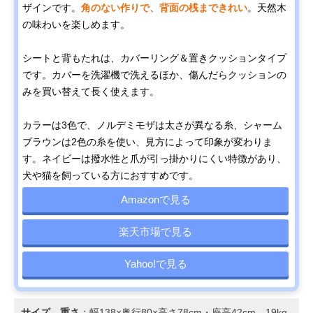
ザインです。
角のない作りで、背面の桟まできれい
。天然木
の味わいを楽しめます。
シートと背もたれは、カバーリング＆置きクッションタイプ
です。カバーを洗濯機で洗えるほか、傷んだらクッションの
みを買い替えて長く使えます。
カラーは3色で、ノルデミモザは太さが異なる糸、シャーム
ブラウンは2色の糸を使い、見方によって印象が変わりま
す。ネイビーは撥水性と爪が引っ掛かりにくい特徴があり、
犬や猫を飼っている方におすすめです。
Amazonで見る
楽天市場で見る
Yahoo!で見る
サイズ、重さ
：幅138×奥行80×高さ78cm・座高42cm、19kg