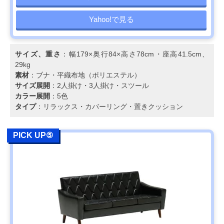
Yahoo!で見る
サイズ、重さ
：幅179×奥行84×高さ78cm・座高41.5cm、
29kg
素材
：ブナ・平織布地（ポリエステル）
サイズ展開
：2人掛け・3人掛け・スツール
カラー展開
：5色
タイプ
：リラックス・カバーリング・置きクッション
PICK UP⑤