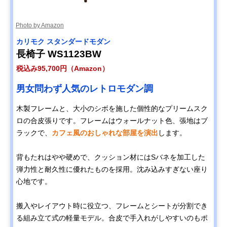
Amazonで見る
Photo by Amazon
カリモク スタンダードモダン
カリモク60 Kチェ
ノスタルジックな
幅133×奥行70×
Amazonで見る
ア 2シーター 幅
雰囲気を持つカリ
さ70cm・座高
長椅子 WS1123BW
133cm W36143
モク60の定番
37cm、16.5kg
税込み95,700円（Amazon）
Disney
ミッキーマウスが
幅74×奥行75×
Amazonで見る
男女問わず人気のレトロモダン調
COLLECTION ソ
モチーフの可愛い
さ75cm・座高
ファ 幅74㎝
デザイン
38cm、18.5kg
木製フレームと、大小のシボを施した個性的なプリームスク
U35100BK ミッキ
ロの合皮張りです。フレームはウォールナット色、張地はブ
ーマウス
ラックで、
カフェ風のおしゃれな部屋を演出
します。
カリモク スタンダ
包み込まれるよう
幅182×奥行93×
Amazonで見る
ードモダン 2人掛
な座り心地の2人
さ87cm・座高
ソファ 幅182cm
掛けロング
39.5cm、48kg
背もたれはやや硬めで、クッション材にはSバネを加工した
ZU4922
弾力性と耐久性に優れたものを採用。沈み込みすぎない座り
カリモク スタンダ
のんびりゴロゴロ
幅175×奥行91×
Amazonで見る
心地です。
ードモダン 左肘カ
したい方におすす
さ73.5cm・座高
ウチソファ 幅
めの五角形
41cm、40kg
175cm UW1209
搬入やレイアウト時に役立つ、フレームとシートが分割でき
る組み立て式の軽量モデル。合皮で手入れがしやすいのもポ
COLONIAL ソファ
おしゃれで存在感
幅204.5×奥行81
Amazonで見る