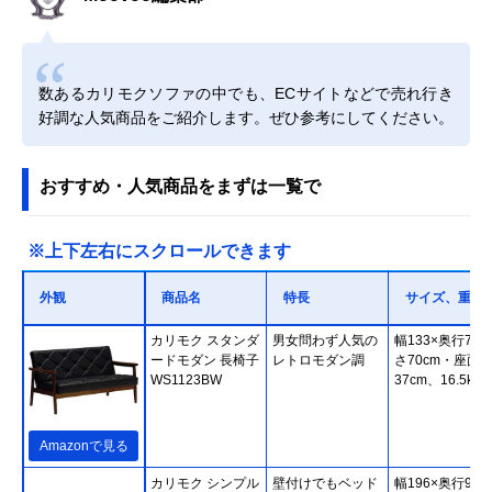
数あるカリモクソファの中でも、ECサイトなどで売れ行き
好調な人気商品をご紹介します。ぜひ参考にしてください。
おすすめ・人気商品をまずは一覧で
※上下左右にスクロールできます
外観
商品名
特長
サイズ、重さ
カリモク スタンダ
男女問わず人気の
幅133×奥行70×
ードモダン 長椅子
レトロモダン調
さ70cm・座面
WS1123BW
37cm、16.5kg
Amazonで見る
カリモク シンプル
壁付けでもベッド
幅196×奥行93×