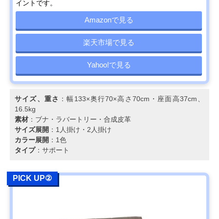
ベッド 幅205㎝
のあるコロニアル
高さ70cm・座
イントです。
YC6053
スタイル
38cm、48kg
Amazonで見る
カリモク スタンダ
生活スタイルにあ
幅176.5×奥行90
Amazonで見る
ードモダン 2人掛
わせてカスタムが
高さ69cm・座
ソファ 幅176.5㎝
楽天市場で見る
可能
39cmcm、40kg
UW2002
Yahoo!で見る
カリモク スタンダ
自然なS字で首ま
幅198×奥行92×
Amazonで見る
ードモダン 3人掛
で支えるハイバッ
さ93cm・座高
ソファ 幅198cm
クの背もたれ
39cm、40kg
ZW7303
サイズ、重さ
：幅133×奥行70×高さ70cm・座面高37cm、
16.5kg
COLONIAL 2人掛
伝統的なコロニア
幅143.5×奥行
楽天市場で見る
素材
：ブナ・ラバートリー・合成皮革
ソファ 幅144cm
ルスタイルを現代
71.5×高さ
サイズ展開
：1人掛け・2人掛け
WC1002
風にアレンジ
71.5cm・座高
カラー展開
：1色
37.5cm
タイプ
：サポート
カリモク スタンダ
人間工学を極めた
幅204×奥行91×
Amazonで見る
ードモダン 3人掛
カリモクで人気の
さ89.5cm・座高
ソファ 幅204cm
高いモデル
38.5cm、49kg
PICK UP②
ZU4603