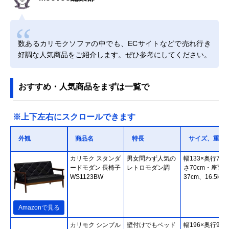
数あるカリモクソファの中でも、ECサイトなどで売れ行き
好調な人気商品をご紹介します。ぜひ参考にしてください。
おすすめ・人気商品をまずは一覧で
※上下左右にスクロールできます
外観
商品名
特長
サイズ、重さ
カリモク スタンダ
男女問わず人気の
幅133×奥行70×
ードモダン 長椅子
レトロモダン調
さ70cm・座面
WS1123BW
37cm、16.5kg
Amazonで見る
カリモク シンプル
壁付けでもベッド
幅196×奥行93×