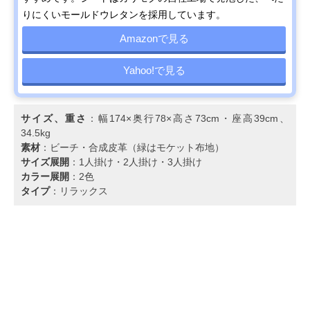
りにくいモールドウレタンを採用しています。
Amazonで見る
Yahoo!で見る
サイズ、重さ
：幅174×奥行78×高さ73cm・座高39cm、
34.5kg
素材
：ビーチ・合成皮革（緑はモケット布地）
サイズ展開
：1人掛け・2人掛け・3人掛け
カラー展開
：2色
タイプ
：リラックス