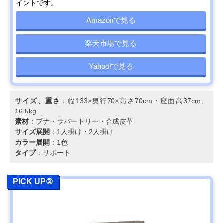
ベッド 幅205㎝
のあるコロニアル
高さ70cm・座
イントです。
YC6053
スタイル
38cm、48kg
Amazonで見る
カリモク スタンダ
生活スタイルにあ
幅176.5×奥行90
Amazonで見る
ードモダン 2人掛
わせてカスタムが
高さ69cm・座
ソファ 幅176.5㎝
楽天市場で見る
可能
39cmcm、40kg
UW2002
Yahoo!で見る
カリモク スタンダ
自然なS字で首ま
幅198×奥行92×
Amazonで見る
ードモダン 3人掛
で支えるハイバッ
さ93cm・座高
ソファ 幅198cm
クの背もたれ
39cm、40kg
ZW7303
サイズ、重さ
：幅133×奥行70×高さ70cm・座面高37cm、
16.5kg
COLONIAL 2人掛
伝統的なコロニア
幅143.5×奥行
楽天市場で見る
素材
：ブナ・ラバートリー・合成皮革
ソファ 幅144cm
ルスタイルを現代
71.5×高さ
サイズ展開
：1人掛け・2人掛け
WC1002
風にアレンジ
71.5cm・座高
カラー展開
：1色
37.5cm
タイプ
：サポート
カリモク スタンダ
人間工学を極めた
幅204×奥行91×
Amazonで見る
ードモダン 3人掛
カリモクで人気の
さ89.5cm・座高
ソファ 幅204cm
高いモデル
38.5cm、49kg
PICK UP②
ZU4603