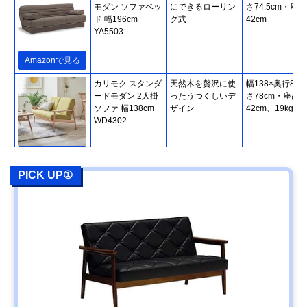
モダン ソファベッ
にできるローリン
さ74.5cm・座高
ド 幅196cm
グ式
42cm
YA5503
Amazonで見る
カリモク スタンダ
天然木を贅沢に使
幅138×奥行80×
ードモダン 2人掛
ったうつくしいデ
さ78cm・座高
ソファ 幅138cm
ザイン
42cm、19kg
WD4302
Amazonで見る
PICK UP①
カリモク スタンダ
使い方が広がる木
幅179×奥行84×
ードモダン 3人掛
枠＆肘クッション
さ78cm・座高
ソファ 幅179cm
41.5cm、29kg
WG3003
Amazonで見る
カリモク60 ロビ
ボタン絞りで立体
幅174×奥行78×
ーチェア 3シータ
的な昔のソファデ
さ73cm・座高
ー U36213
ザイン
39cm、34.5kg