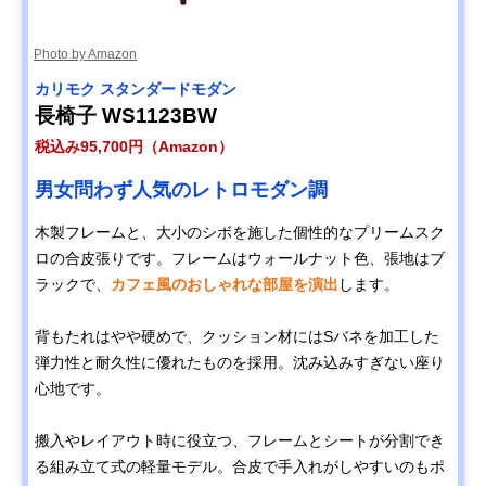
Amazonで見る
Photo by Amazon
カリモク スタンダードモダン
カリモク60 Kチェ
ノスタルジックな
幅133×奥行70×
Amazonで見る
ア 2シーター 幅
雰囲気を持つカリ
さ70cm・座高
長椅子 WS1123BW
133cm W36143
モク60の定番
37cm、16.5kg
税込み95,700円（Amazon）
Disney
ミッキーマウスが
幅74×奥行75×
Amazonで見る
男女問わず人気のレトロモダン調
COLLECTION ソ
モチーフの可愛い
さ75cm・座高
ファ 幅74㎝
デザイン
38cm、18.5kg
木製フレームと、大小のシボを施した個性的なプリームスク
U35100BK ミッキ
ロの合皮張りです。フレームはウォールナット色、張地はブ
ーマウス
ラックで、
カフェ風のおしゃれな部屋を演出
します。
カリモク スタンダ
包み込まれるよう
幅182×奥行93×
Amazonで見る
ードモダン 2人掛
な座り心地の2人
さ87cm・座高
ソファ 幅182cm
掛けロング
39.5cm、48kg
背もたれはやや硬めで、クッション材にはSバネを加工した
ZU4922
弾力性と耐久性に優れたものを採用。沈み込みすぎない座り
カリモク スタンダ
のんびりゴロゴロ
幅175×奥行91×
Amazonで見る
心地です。
ードモダン 左肘カ
したい方におすす
さ73.5cm・座高
ウチソファ 幅
めの五角形
41cm、40kg
175cm UW1209
搬入やレイアウト時に役立つ、フレームとシートが分割でき
る組み立て式の軽量モデル。合皮で手入れがしやすいのもポ
COLONIAL ソファ
おしゃれで存在感
幅204.5×奥行81
Amazonで見る