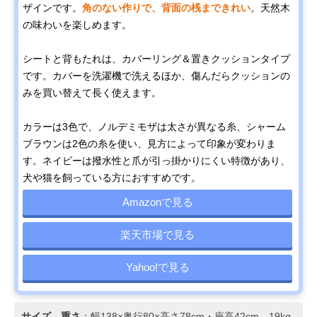
ザインです。
角のない作りで、背面の桟まできれい
。天然木
の味わいを楽しめます。
シートと背もたれは、カバーリング＆置きクッションタイプ
です。カバーを洗濯機で洗えるほか、傷んだらクッションの
みを買い替えて長く使えます。
カラーは3色で、ノルデミモザは太さが異なる糸、シャーム
ブラウンは2色の糸を使い、見方によって印象が変わりま
す。ネイビーは撥水性と爪が引っ掛かりにくい特徴があり、
犬や猫を飼っている方におすすめです。
Amazonで見る
楽天市場で見る
Yahoo!で見る
サイズ、重さ
：幅138×奥行80×高さ78cm・座高42cm、19kg