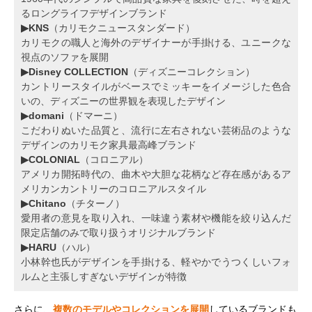
るロングライフデザインブランド
▶KNS
（カリモクニュースタンダード）
カリモクの職人と海外のデザイナーが手掛ける、ユニークな
視点のソファを展開
▶Disney COLLECTION
（ディズニーコレクション）
カントリースタイルがベースでミッキーをイメージした色合
いの、ディズニーの世界観を表現したデザイン
▶domani
（ドマーニ）
こだわりぬいた品質と、流行に左右されない芸術品のような
デザインのカリモク家具最高峰ブランド
▶COLONIAL
（コロニアル）
アメリカ開拓時代の、曲木や大胆な花柄など存在感があるア
メリカンカントリーのコロニアルスタイル
▶Chitano
（チターノ）
愛用者の意見を取り入れ、一味違う素材や機能を絞り込んだ
限定店舗のみで取り扱うオリジナルブランド
▶HARU
（ハル）
小林幹也氏がデザインを手掛ける、軽やかでうつくしいフォ
ルムと主張しすぎないデザインが特徴
さらに、
複数のモデルやコレクションを展開
しているブランドも