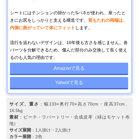
シートにはテンションの掛かったSバネが使われ、座ったと
きにお尻をしっかりと支える構造です。
背もたれの両端は、
内側に曲がっていて体にフィット
します。
流行を追わないデザインは、10年後も古さを感じません。各
パーツを分解できるため、傷んだ部分のみ交換して長く使え
るのも人気の理由です。
Amazonで見る
Yahoo!で見る
サイズ、重さ
：幅133×奥行70×高さ70cm・座高37cm、
16.5kg
素材
：ビーチ・ラバートリー・合成皮革（緑はモケット布
地）
サイズ展開
：1人掛け・2人掛け
カラー展開
：2色