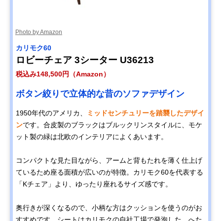
Photo by Amazon
カリモク60
ロビーチェア 3シーター U36213
税込み148,500円（Amazon）
ボタン絞りで立体的な昔のソファデザイン
1950年代のアメリカ、
ミッドセンチュリーを踏襲したデザイ
ン
です。合皮製のブラックはブルックリンスタイルに、モケ
ット製の緑は北欧のインテリアによくあいます。
コンパクトな見た目ながら、アームと背もたれを薄く仕上げ
ているため座る面積が広いのが特徴。カリモク60を代表する
「Kチェア」より、ゆったり座れるサイズ感です。
奥行きが深くなるので、小柄な方はクッションを使うのがお
すすめです。シートはカリモクの自社工場で発泡した、へた