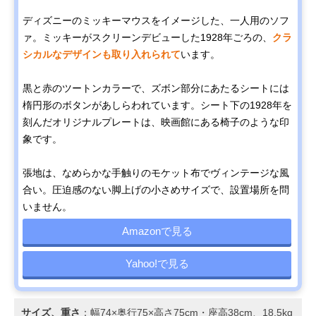
ディズニーのミッキーマウスをイメージした、一人用のソフ
ァ。ミッキーがスクリーンデビューした1928年ごろの、
クラ
シカルなデザインも取り入れられて
います。
黒と赤のツートンカラーで、ズボン部分にあたるシートには
楕円形のボタンがあしらわれています。シート下の1928年を
刻んだオリジナルプレートは、映画館にある椅子のような印
象です。
張地は、なめらかな手触りのモケット布でヴィンテージな風
合い。圧迫感のない脚上げの小さめサイズで、設置場所を問
いません。
Amazonで見る
Yahoo!で見る
サイズ、重さ
：幅74×奥行75×高さ75cm・座高38cm、18.5kg