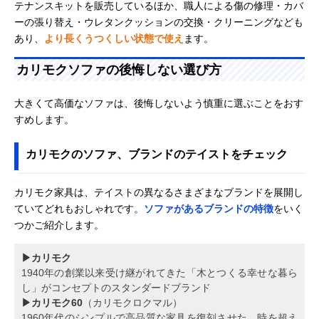
テナンスキットを販売しているほか、職人による傷の修理・カバ
ーの張り替え・ウレタンクッションの交換・クリーニングなども
あり、
より長くうつくしい状態で使え
ます。
カリモクソファの後悔しない選び方
大きくて高価なソファは、後悔しないよう慎重に選ぶことをおす
すめします。
カリモクのソファ、ブランドのテイストをチェック
カリモク家具は、テイストの異なるさまざまなブランドを展開し
ていてどれもおしゃれです。
ソファがあるブランドの特徴
をいく
つかご紹介します。
▶カリモク
1940年の創業以来受け継がれてきた「木とつくる幸せな暮ら
し」がコンセプトのスタンダードブランド
▶カリモク60
（カリモクロクマル）
1960年代のシンプルで高品質な家具を復刻させた、時を超え