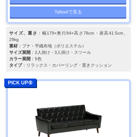
Yahoo!で見る
サイズ、重さ
：幅179×奥行84×高さ78cm・座高41.5cm、
29kg
素材
：ブナ・平織布地（ポリエステル）
サイズ展開
：2人掛け・3人掛け・スツール
カラー展開
：5色
タイプ
：リラックス・カバーリング・置きクッション
PICK UP⑤