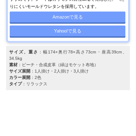
りにくいモールドウレタンを採用しています。
Amazonで見る
Yahoo!で見る
サイズ、重さ
：幅174×奥行78×高さ73cm・座高39cm、
34.5kg
素材
：ビーチ・合成皮革（緑はモケット布地）
サイズ展開
：1人掛け・2人掛け・3人掛け
カラー展開
：2色
タイプ
：リラックス