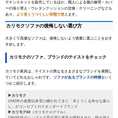
テナンスキットを販売しているほか、職人による傷の修理・カバ
ーの張り替え・ウレタンクッションの交換・クリーニングなども
あり、
より長くうつくしい状態で使え
ます。
カリモクソファの後悔しない選び方
大きくて高価なソファは、後悔しないよう慎重に選ぶことをおす
すめします。
カリモクのソファ、ブランドのテイストをチェック
カリモク家具は、テイストの異なるさまざまなブランドを展開し
ていてどれもおしゃれです。
ソファがあるブランドの特徴
をいく
つかご紹介します。
▶カリモク
1940年の創業以来受け継がれてきた「木とつくる幸せな暮ら
し」がコンセプトのスタンダードブランド
▶カリモク60
（カリモクロクマル）
1960年代のシンプルで高品質な家具を復刻させた、時を超え