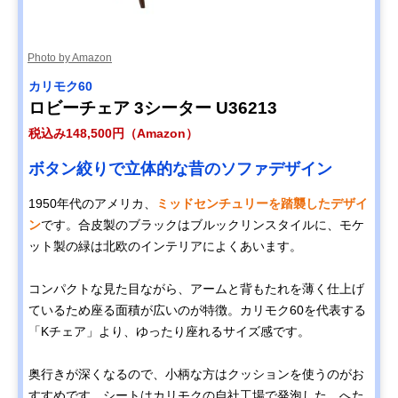
Photo by Amazon
カリモク60
ロビーチェア 3シーター U36213
税込み148,500円（Amazon）
ボタン絞りで立体的な昔のソファデザイン
1950年代のアメリカ、
ミッドセンチュリーを踏襲したデザイ
ン
です。合皮製のブラックはブルックリンスタイルに、モケ
ット製の緑は北欧のインテリアによくあいます。
コンパクトな見た目ながら、アームと背もたれを薄く仕上げ
ているため座る面積が広いのが特徴。カリモク60を代表する
「Kチェア」より、ゆったり座れるサイズ感です。
奥行きが深くなるので、小柄な方はクッションを使うのがお
すすめです。シートはカリモクの自社工場で発泡した、へた