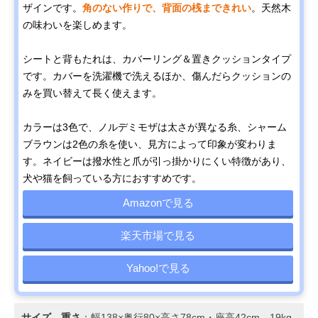
ザインです。
角のない作りで、背面の桟まできれい
。天然木
の味わいを楽しめます。
シートと背もたれは、カバーリング＆置きクッションタイプ
です。カバーを洗濯機で洗えるほか、傷んだらクッションの
みを買い替えて長く使えます。
カラーは3色で、ノルデミモザは太さが異なる糸、シャーム
ブラウンは2色の糸を使い、見方によって印象が変わりま
す。ネイビーは撥水性と爪が引っ掛かりにくい特徴があり、
犬や猫を飼っている方におすすめです。
Amazonで見る
楽天市場で見る
Yahoo!で見る
サイズ、重さ
：幅138×奥行80×高さ78cm・座高42cm、19kg