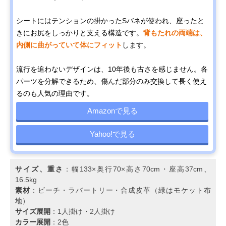
シートにはテンションの掛かったSバネが使われ、座ったと
きにお尻をしっかりと支える構造です。
背もたれの両端は、
内側に曲がっていて体にフィット
します。
流行を追わないデザインは、10年後も古さを感じません。各
パーツを分解できるため、傷んだ部分のみ交換して長く使え
るのも人気の理由です。
Amazonで見る
Yahoo!で見る
サイズ、重さ
：幅133×奥行70×高さ70cm・座高37cm、
16.5kg
素材
：ビーチ・ラバートリー・合成皮革（緑はモケット布
地）
サイズ展開
：1人掛け・2人掛け
カラー展開
：2色