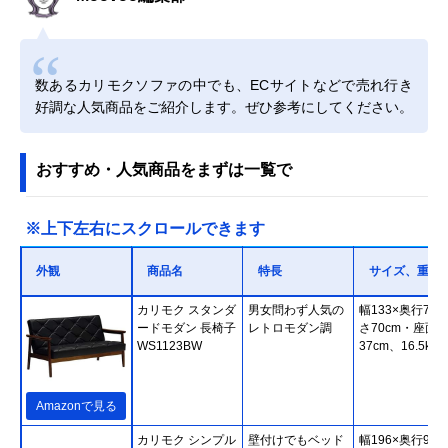
数あるカリモクソファの中でも、ECサイトなどで売れ行き
好調な人気商品をご紹介します。ぜひ参考にしてください。
おすすめ・人気商品をまずは一覧で
※上下左右にスクロールできます
外観
商品名
特長
サイズ、重さ
カリモク スタンダ
男女問わず人気の
幅133×奥行70×
ードモダン 長椅子
レトロモダン調
さ70cm・座面
WS1123BW
37cm、16.5kg
Amazonで見る
カリモク シンプル
壁付けでもベッド
幅196×奥行93×