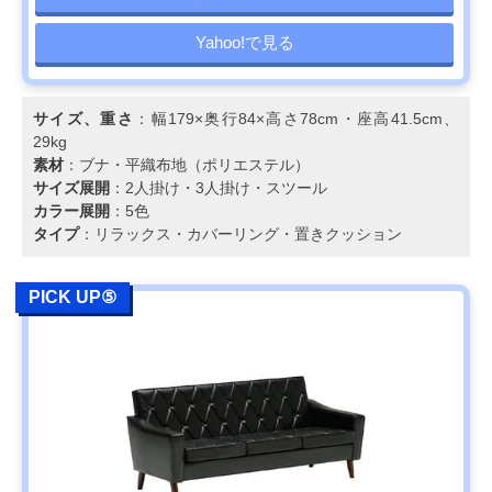
Yahoo!で見る
サイズ、重さ
：幅179×奥行84×高さ78cm・座高41.5cm、
29kg
素材
：ブナ・平織布地（ポリエステル）
サイズ展開
：2人掛け・3人掛け・スツール
カラー展開
：5色
タイプ
：リラックス・カバーリング・置きクッション
PICK UP⑤