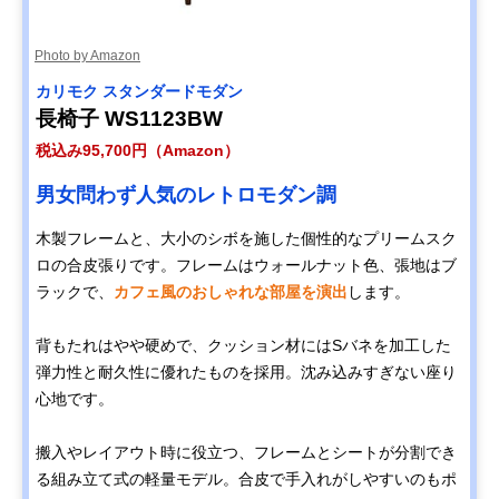
Amazonで見る
Photo by Amazon
カリモク スタンダードモダン
カリモク60 Kチェ
ノスタルジックな
幅133×奥行70×
Amazonで見る
ア 2シーター 幅
雰囲気を持つカリ
さ70cm・座高
長椅子 WS1123BW
133cm W36143
モク60の定番
37cm、16.5kg
税込み95,700円（Amazon）
Disney
ミッキーマウスが
幅74×奥行75×
Amazonで見る
男女問わず人気のレトロモダン調
COLLECTION ソ
モチーフの可愛い
さ75cm・座高
ファ 幅74㎝
デザイン
38cm、18.5kg
木製フレームと、大小のシボを施した個性的なプリームスク
U35100BK ミッキ
ロの合皮張りです。フレームはウォールナット色、張地はブ
ーマウス
ラックで、
カフェ風のおしゃれな部屋を演出
します。
カリモク スタンダ
包み込まれるよう
幅182×奥行93×
Amazonで見る
ードモダン 2人掛
な座り心地の2人
さ87cm・座高
ソファ 幅182cm
掛けロング
39.5cm、48kg
背もたれはやや硬めで、クッション材にはSバネを加工した
ZU4922
弾力性と耐久性に優れたものを採用。沈み込みすぎない座り
カリモク スタンダ
のんびりゴロゴロ
幅175×奥行91×
Amazonで見る
心地です。
ードモダン 左肘カ
したい方におすす
さ73.5cm・座高
ウチソファ 幅
めの五角形
41cm、40kg
175cm UW1209
搬入やレイアウト時に役立つ、フレームとシートが分割でき
る組み立て式の軽量モデル。合皮で手入れがしやすいのもポ
COLONIAL ソファ
おしゃれで存在感
幅204.5×奥行81
Amazonで見る