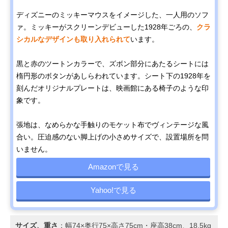
ディズニーのミッキーマウスをイメージした、一人用のソフ
ァ。ミッキーがスクリーンデビューした1928年ごろの、
クラ
シカルなデザインも取り入れられて
います。
黒と赤のツートンカラーで、ズボン部分にあたるシートには
楕円形のボタンがあしらわれています。シート下の1928年を
刻んだオリジナルプレートは、映画館にある椅子のような印
象です。
張地は、なめらかな手触りのモケット布でヴィンテージな風
合い。圧迫感のない脚上げの小さめサイズで、設置場所を問
いません。
Amazonで見る
Yahoo!で見る
サイズ、重さ
：幅74×奥行75×高さ75cm・座高38cm、18.5kg