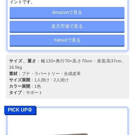
ベッド 幅205㎝
のあるコロニアル
高さ70cm・座
イントです。
YC6053
スタイル
38cm、48kg
Amazonで見る
カリモク スタンダ
生活スタイルにあ
幅176.5×奥行90
Amazonで見る
ードモダン 2人掛
わせてカスタムが
高さ69cm・座
ソファ 幅176.5㎝
楽天市場で見る
可能
39cmcm、40kg
UW2002
Yahoo!で見る
カリモク スタンダ
自然なS字で首ま
幅198×奥行92×
Amazonで見る
ードモダン 3人掛
で支えるハイバッ
さ93cm・座高
ソファ 幅198cm
クの背もたれ
39cm、40kg
ZW7303
サイズ、重さ
：幅133×奥行70×高さ70cm・座面高37cm、
16.5kg
COLONIAL 2人掛
伝統的なコロニア
幅143.5×奥行
楽天市場で見る
素材
：ブナ・ラバートリー・合成皮革
ソファ 幅144cm
ルスタイルを現代
71.5×高さ
サイズ展開
：1人掛け・2人掛け
WC1002
風にアレンジ
71.5cm・座高
カラー展開
：1色
37.5cm
タイプ
：サポート
カリモク スタンダ
人間工学を極めた
幅204×奥行91×
Amazonで見る
ードモダン 3人掛
カリモクで人気の
さ89.5cm・座高
ソファ 幅204cm
高いモデル
38.5cm、49kg
PICK UP②
ZU4603