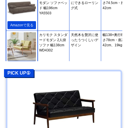
モダン ソファベッ
にできるローリン
さ74.5cm・座高
ド 幅196cm
グ式
42cm
YA5503
Amazonで見る
カリモク スタンダ
天然木を贅沢に使
幅138×奥行80×
ードモダン 2人掛
ったうつくしいデ
さ78cm・座高
ソファ 幅138cm
ザイン
42cm、19kg
WD4302
Amazonで見る
PICK UP①
カリモク スタンダ
使い方が広がる木
幅179×奥行84×
ードモダン 3人掛
枠＆肘クッション
さ78cm・座高
ソファ 幅179cm
41.5cm、29kg
WG3003
Amazonで見る
カリモク60 ロビ
ボタン絞りで立体
幅174×奥行78×
ーチェア 3シータ
的な昔のソファデ
さ73cm・座高
ー U36213
ザイン
39cm、34.5kg