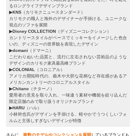
るロングライフデザインブランド
▶KNS
（カリモクニュースタンダード）
カリモクの職人と海外のデザイナーが手掛ける、ユニークな
視点のソファを展開
▶Disney COLLECTION
（ディズニーコレクション）
カントリースタイルがベースでミッキーをイメージした色合
いの、ディズニーの世界観を表現したデザイン
▶domani
（ドマーニ）
こだわりぬいた品質と、流行に左右されない芸術品のような
デザインのカリモク家具最高峰ブランド
▶COLONIAL
（コロニアル）
アメリカ開拓時代の、曲木や大胆な花柄など存在感があるア
メリカンカントリーのコロニアルスタイル
▶Chitano
（チターノ）
愛用者の意見を取り入れ、一味違う素材や機能を絞り込んだ
限定店舗のみで取り扱うオリジナルブランド
▶HARU
（ハル）
小林幹也氏がデザインを手掛ける、軽やかでうつくしいフォ
ルムと主張しすぎないデザインが特徴
さらに、
複数のモデルやコレクションを展開
しているブランドも