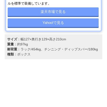
ルを標準で装備しています。
楽天市場で見る
Yahoo!で見る
サイズ
：幅127×奥行き129×高さ210cm
重量
：約97kg
耐荷重
：ラック/454kg、チンニング・ディップスバー/180kg
種類
：ボックス