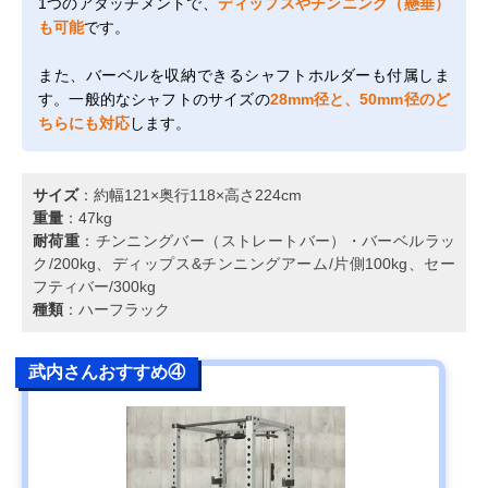
1つのアタッチメントで、
ディップスやチンニング（懸垂）
も可能
です。
また、バーベルを収納できるシャフトホルダーも付属しま
す。一般的なシャフトのサイズの
28mm径と、50mm径のど
ちらにも対応
します。
サイズ
：約幅121×奥行118×高さ224cm
重量
：47kg
耐荷重
：チンニングバー（ストレートバー）・バーベルラッ
ク/200kg、ディップス&チンニングアーム/片側100kg、セー
フティバー/300kg
種類
：ハーフラック
武内さんおすすめ④