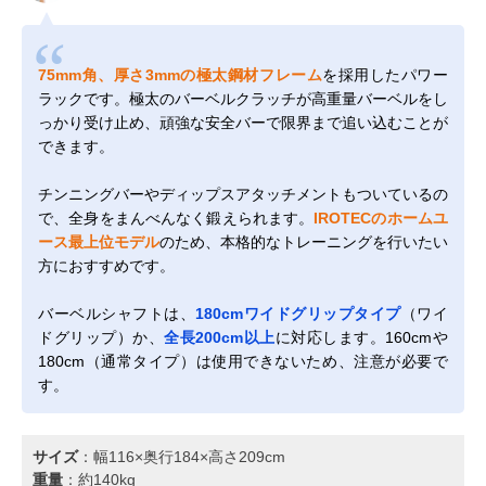
75mm角、厚さ3mmの極太鋼材フレーム
を採用したパワー
ラックです。極太のバーベルクラッチが高重量バーベルをし
っかり受け止め、頑強な安全バーで限界まで追い込むことが
できます。
チンニングバーやディップスアタッチメントもついているの
で、全身をまんべんなく鍛えられます。
IROTECのホームユ
ース最上位モデル
のため、本格的なトレーニングを行いたい
方におすすめです。
バーベルシャフトは、
180cmワイドグリップタイプ
（ワイ
ドグリップ）か、
全長200cm以上
に対応します。160cmや
180cm（通常タイプ）は使用できないため、注意が必要で
す。
サイズ
：幅116×奥行184×高さ209cm
重量
：約140kg