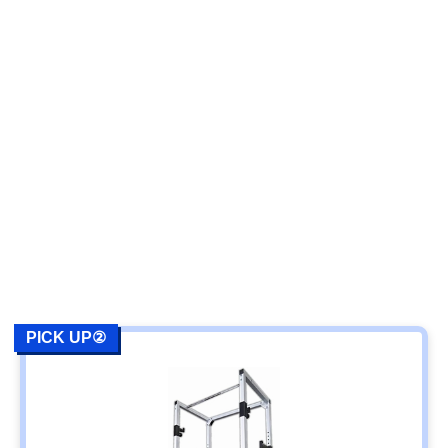
PICK UP②