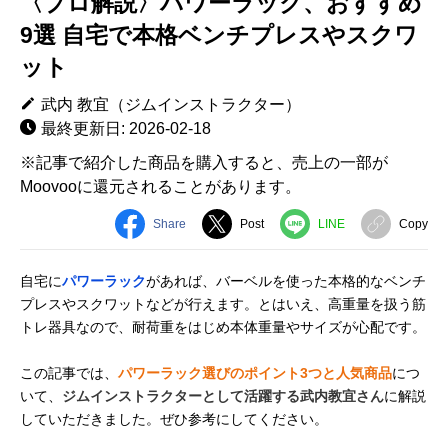
〈プロ解説〉パワーラック、おすすめ
9選 自宅で本格ベンチプレスやスクワ
ット
武内 教宜（ジムインストラクター）
最終更新日: 2026-02-18
※記事で紹介した商品を購入すると、売上の一部が
Moovooに還元されることがあります。
Share
Post
LINE
Copy
自宅に
パワーラック
があれば、バーベルを使った本格的なベンチ
プレスやスクワットなどが行えます。とはいえ、高重量を扱う筋
トレ器具なので、耐荷重をはじめ本体重量やサイズが心配です。
この記事では、
パワーラック選びのポイント3つと人気商品
につ
いて、
ジムインストラクターとして活躍する武内教宜さん
に解説
していただきました。ぜひ参考にしてください。