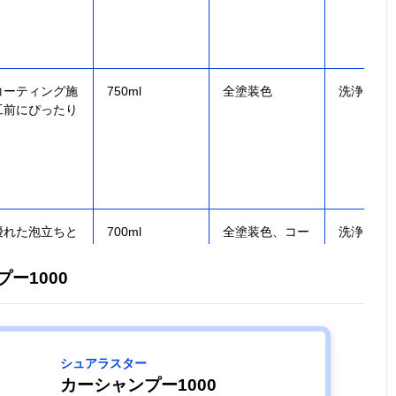
コーティング施
750ml
全塗装色
洗浄
工前にぴったり
優れた泡立ちと
700ml
全塗装色、コー
洗浄
すすぎ力
ティング施工車
ー1000
シュアラスター
約2か月間、雨
900ml
全塗装色、コー
洗浄、撥
カーシャンプー1000
や汚れを弾く
ティング施工車
ティング