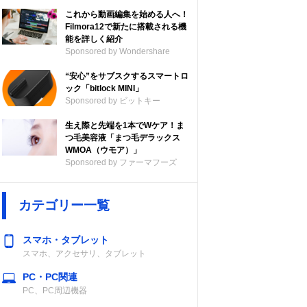
これから動画編集を始める人へ！
Filmora12で新たに搭載される機
能を詳しく紹介
Sponsored by Wondershare
“安心”をサブスクするスマートロ
ック「bitlock MINI」
Sponsored by ビットキー
生え際と先端を1本でWケア！ま
つ毛美容液「まつ毛デラックス
WMOA（ウモア）」
Sponsored by ファーマフーズ
カテゴリー一覧
スマホ・タブレット
スマホ、アクセサリ、タブレット
PC・PC関連
PC、PC周辺機器