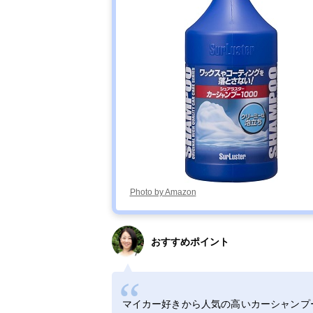
ドロップシャン
プー（撥水コー
ティングカーシ
ャンプー濃縮タ
イプ） PCD-
100
Photo by Amazon
おすすめポイント
マイカー好きから人気の高いカーシャンプー