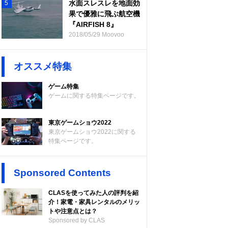
水面スレスレを地面効
5
果で優雅に飛ぶ航空機
『AIRFISH 8』
2018/05/29 Moovoo
オススメ特集
ゲーム特集
ゲームに関する特集ページです。
東京ゲームショウ2022
東京ゲームショウ2022に関する
特集ページです。
Sponsored Contents
CLASを使ってみた人の評判を紹
介！家電・家具レンタルのメリッ
トや注意点とは？
Sponsored by CLAS