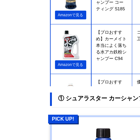
ャンプー コー
ティング S185
Amazonで見る
【プロおすす
め】カーメイト
本当によく落ち
る水アカ鉄粉シ
ャンプー C94
Amazonで見る
【プロおすす
め】KeePer技
研 コーティン
① シュアラスター カーシャンプ
グ専門店のカー
シャンプー
Amazonで見る
PICK UP!
【プロおすす
Amazonで見る
め】ペルシード