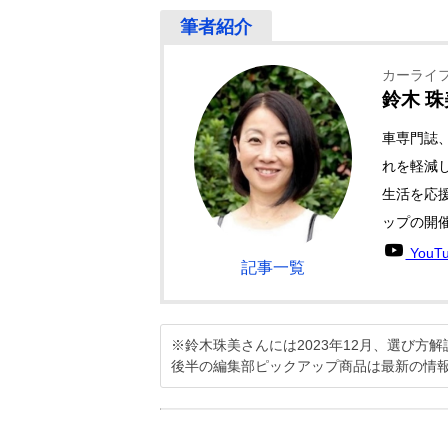
カーライ
鈴木 珠美
車専門誌
れを軽減
生活を応
ップの開
YouT
記事一覧
※鈴木珠美さんには2023年12月、選び
後半の編集部ピックアップ商品は最新の情