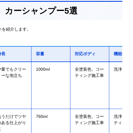
、カーシャンプー5選
ーを紹介します。
特長
容量
対応ボディ
機能
少量でもクリー
1000ml
全塗装色、コー
洗浄
ミーな泡立ち
ティング施工車
洗うだけでツヤ
760ml
全塗装色、コー
洗浄、撥
のある仕上がり
ティング施工車
ティング
に