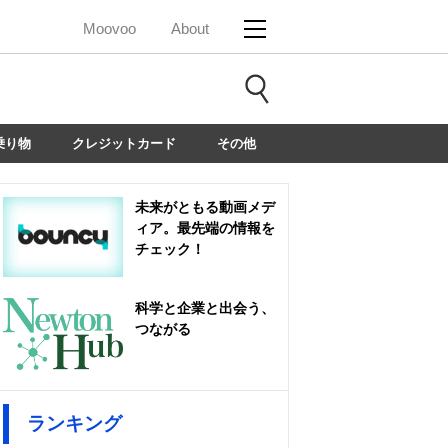
Moovoo
About
乗り物
クレジットカード
その他
未来がともる動画メデ
ィア。最先端の情報を
チェック！
科学と企業と出会う、
つながる
ランキング