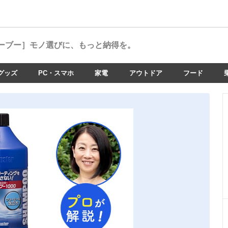
ーブー］
モノ選びに、もっと納得を。
グッズ
PC・スマホ
家電
アウトドア
フード