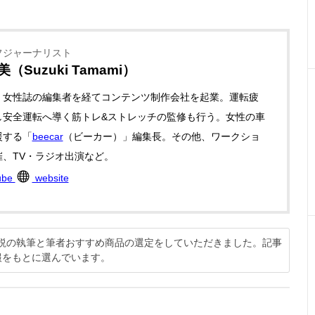
フジャーナリスト
（Suzuki Tamami）
、女性誌の編集者を経てコンテンツ制作会社を起業。運転疲
し安全運転へ導く筋トレ&ストレッチの監修も行う。女性の車
援する「
beecar
（ビーカー）」編集長。その他、ワークショ
催、TV・ラジオ出演など。
ube
website
方解説の執筆と筆者おすすめ商品の選定をしていただきました。記事
報をもとに選んでいます。