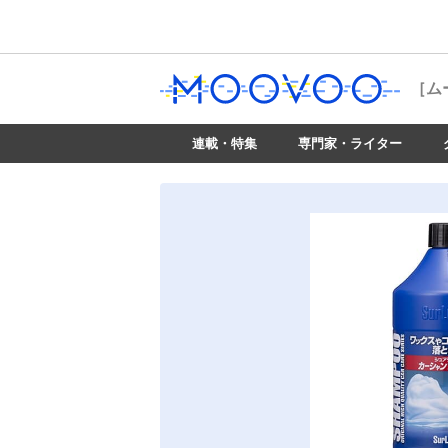
［ム
連載・特集
専門家・ライター