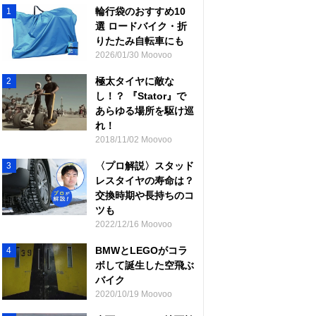
輪行袋のおすすめ10
1
選 ロードバイク・折
りたたみ自転車にも
2026/01/30 Moovoo
極太タイヤに敵な
2
し！？ 『Stator』で
あらゆる場所を駆け巡
れ！
2018/11/02 Moovoo
〈プロ解説〉スタッド
3
レスタイヤの寿命は？
交換時期や長持ちのコ
ツも
2022/12/16 Moovoo
BMWとLEGOがコラ
4
ボして誕生した空飛ぶ
バイク
2020/10/19 Moovoo