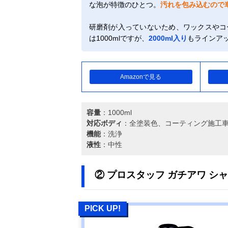
な泡が特徴のひとつ。
汚れを包み込むので
研磨剤が入っていないため、ワックスやコ
は1000mlですが、
2000ml入り
もラインア
Amazonで見る
容量
：1000ml
対応ボディ
：全塗装色、コーティング施工
機能
：洗浄
液性
：中性
② プロスタッフ ガチアワ シャ
PICK UP!