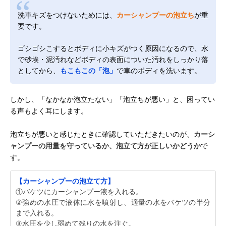
洗車キズをつけないためには、
カーシャンプーの泡立ち
が重
要です。
ゴシゴシこするとボディに小キズがつく原因になるので、水
で砂埃・泥汚れなどボディの表面についた汚れをしっかり落
としてから、
もこもこの「泡」
で車のボディを洗います。
しかし、「なかなか泡立たない」「泡立ちが悪い」と、困ってい
る声もよく耳にします。
泡立ちが悪いと感じたときに確認していただきたいのが、
カーシ
ャンプーの用量を守っているか、泡立て方が正しいかどうか
で
す。
【カーシャンプーの泡立て方】
①バケツにカーシャンプー液を入れる。
②強めの水圧で液体に水を噴射し、適量の水をバケツの半分
まで入れる。
③水圧を少し弱めて残りの水を注ぐ。