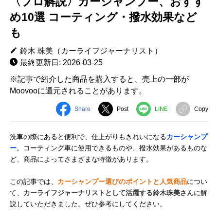
〈プロ解説〉カーシャンプー、おすす
め10選 コーティング・撥水効果など
も
鈴木 珠美（カーライフジャーナリスト）
最終更新日: 2026-03-25
※記事で紹介した商品を購入すると、売上の一部が
Moovooに還元されることがあります。
Share
Post
LINE
Copy
洗車の際にあると便利で、仕上がりもきれいになる
カーシャンプ
ー
。コーティング車に使用できるものや、撥水効果があるものな
ど、商品によってさまざまな特徴があります。
この記事では、
カーシャンプー選びのポイントと人気商品
につい
て、
カーライフジャーナリストとして活躍する鈴木珠美さん
に解
説していただきました。ぜひ参考にしてください。