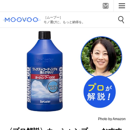
［ムーブー］
モノ選びに、もっと納得を。
Photo by Amazon