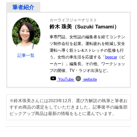
カーライフジャーナリスト
鈴木 珠美（Suzuki Tamami）
車専門誌、女性誌の編集者を経てコンテン
ツ制作会社を起業。運転疲れを軽減し安全
運転へ導く筋トレ&ストレッチの監修も行
記事一覧
う。女性の車生活を応援する「
beecar
（ビ
ーカー）」編集長。その他、ワークショッ
プの開催、TV・ラジオ出演など。
YouTube
website
※鈴木珠美さんには2023年12月、選び方解説の執筆と筆者お
すすめ商品の選定をしていただきました。記事後半の編集部
ピックアップ商品は最新の情報をもとに選んでいます。