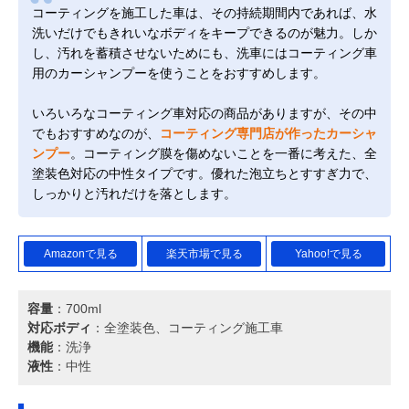
コーティングを施工した車は、その持続期間内であれば、水
洗いだけでもきれいなボディをキープできるのが魅力。しか
し、汚れを蓄積させないためにも、洗車にはコーティング車
用のカーシャンプーを使うことをおすすめします。
いろいろなコーティング車対応の商品がありますが、その中
でもおすすめなのが、
コーティング専門店が作ったカーシャ
ンプー
。コーティング膜を傷めないことを一番に考えた、全
塗装色対応の中性タイプです。優れた泡立ちとすすぎ力で、
しっかりと汚れだけを落とします。
Amazonで見る
楽天市場で見る
Yahoo!で見る
容量
：700ml
対応ボディ
：全塗装色、コーティング施工車
機能
：洗浄
液性
：中性