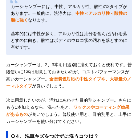
カーシャンプーには、中性、アルカリ性、酸性の3タイプが
あります。一般的に、洗浄力は、
中性＜アルカリ性＜酸性の
順に強く
なります。
基本的には中性が多く、アルカリ性は油分を含んだ汚れを落
とすのに向き、酸性はボディのウロコ状の汚れを落とすのに
有効です。
カーシャンプーは、2、3本を用途別に揃えておくと便利です。普
段使いに1本は用意しておきたいのが、コストパフォーマンスが
高いカーシャンプー。
全塗装色対応の中性タイプや、大容量のノ
ーマルタイプ
が良いでしょう。
次に用意したいのが、汚れにあわせた目的別シャンプー。さらに
もう1本加えるなら、洗ったあと、
ワックスやコーティング効果
があるもの
が良いでしょう。普段使い用と、目的別用と、上手に
カーシャンプーを使い分けてください。
Q４、洗車キズをつけずに洗うコツは？