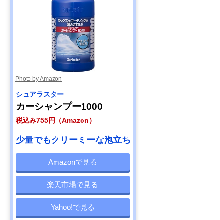
【プロおすすめ】
約2か月間、雨や
900ml
ペルシード ドロッ
汚れを弾く
プシャンプー（撥
水コーティングカ
ーシャンプー濃縮
タイプ） PCD-
Amazonで見る
100
Photo by Amazon
シュアラスター
カーシャンプー1000
税込み755円（Amazon）
少量でもクリーミーな泡立ち
Amazonで見る
楽天市場で見る
Yahoo!で見る