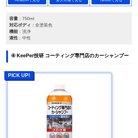
容量
：750ml
対応ボディ
：全塗装色
機能
：洗浄
液性
：中性
④ KeePer技研 コーティング専門店のカーシャンプー
PICK UP!