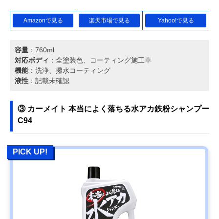
Amazonで見る
楽天市場で見る
Yahoo!で見る
容量
：760ml
対応ボディ
：全塗装色、コーティング施工車
機能
：洗浄、撥水コーティング
液性
：記載未確認
③ カーメイト 本当によく落ちる水アカ鉄粉シャンプー
C94
PICK UP!