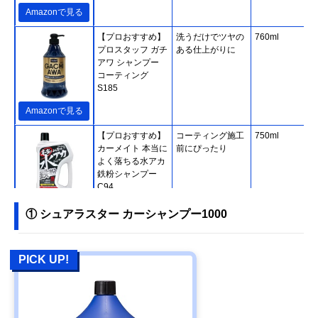
Amazonで見る
【プロおすすめ】
洗うだけでツヤの
760ml
プロスタッフ ガチ
ある仕上がりに
アワ シャンプー
コーティング
S185
Amazonで見る
【プロおすすめ】
コーティング施工
750ml
カーメイト 本当に
前にぴったり
よく落ちる水アカ
鉄粉シャンプー
C94
Amazonで見る
① シュアラスター カーシャンプー1000
【プロおすすめ】
優れた泡立ちとす
700ml
KeePer技研 コー
すぎ力
PICK UP!
ティング専門店の
カーシャンプー
Amazonで見る