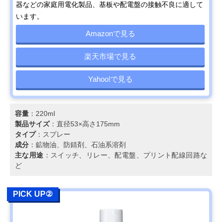
器などの家庭用電化製品、基板や配電盤の接触不良に適して
います。
Amazonで見る
楽天市場で見る
Yahoo!で見る
容量
：220ml
製品サイズ
：直径53×高さ175mm
タイプ
：スプレー
成分
：鉱物油、防錆剤、石油系溶剤
主な用途
：スイッチ、リレー、配電盤、プリント配線回路な
ど
PICK UP②