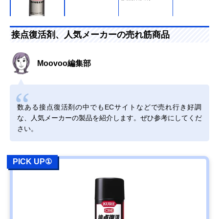
Amazonで見る
接点復活剤、人気メーカーの売れ筋商品
KURE(呉工業) 2-
金属表面の水分を
430ml
26 430ml 1021
除去し、サビの発
Moovoo編集部
生を防ぐ
Amazonで見る
数ある接点復活剤の中でもECサイトなどで売れ行き好調
ホーザン(HOZAN)
優れた水置換性に
220ml
な、人気メーカーの製品を紹介します。ぜひ参考にしてくだ
コンタクトスプレ
より、水分の付着
さい。
ー Z-295
と吸収を防止
PICK UP①
Amazonで見る
サンハヤト 接点洗
電気接点のクリー
200ml
浄剤 ニューリレー
ニングに特化した
クリーナー RC-
洗浄剤
S201