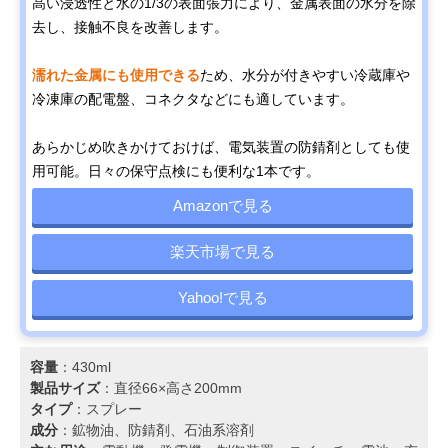
高い浸透性と水の1/3の表面張力により、金属表面の水分を除
去し、接触不良を改善します。
濡れた金属にも使用できる
ため、水分が付きやすい冷蔵庫や
冷凍庫の配電盤、コネクタなどにも適しています。
あらかじめ吹きかけておけば、電気装置の防錆剤としても使
用可能。日々の保守点検にも便利な1本です。
Amazonで見る
楽天市場で見る
Yahoo!で見る
容量
：430ml
製品サイズ
：直径66×高さ200mm
タイプ
：スプレー
成分
：鉱物油、防錆剤、石油系溶剤