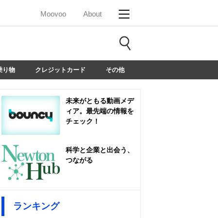
Moovoo
About
乗り物
クレジットカード
その他
未来がともる動画メデ
ィア。最先端の情報を
チェック！
科学と企業と出会う、
つながる
ランキング