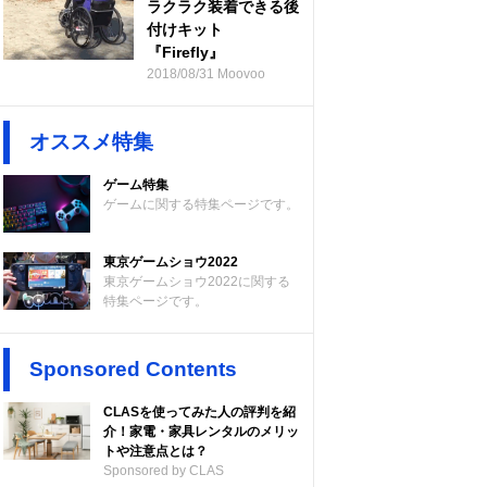
ラクラク装着できる後
付けキット
『Firefly』
2018/08/31 Moovoo
オススメ特集
ゲーム特集
ゲームに関する特集ページです。
東京ゲームショウ2022
東京ゲームショウ2022に関する
特集ページです。
Sponsored Contents
CLASを使ってみた人の評判を紹
介！家電・家具レンタルのメリッ
トや注意点とは？
Sponsored by CLAS