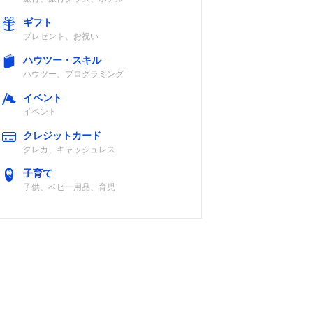
ギフト
タ20
エンド金具/フ
記載未確認
プレゼント、お祝い
レームカバー/
収納袋など
ハウツー・スキル
ハウツー、プログラミング
イベント
イベント
ールナ
収納袋
ロード・クロス
クレジットカード
ックス
など
クレカ、キャッシュレス
子育て
子供、ベビー用品、育児