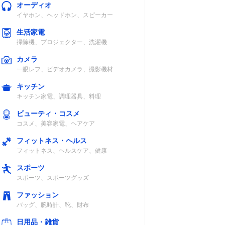
オーディオ
ルダーベルト/
イヤホン、ヘッドホン、スピーカー
収納袋など
生活家電
掃除機、プロジェクター、洗濯機
カメラ
一眼レフ、ビデオカメラ、撮影機材
20D
記載未確認
フォールディン
キッチン
グ（20インチま
キッチン家電、調理器具、料理
で）
ビューティ・コスメ
コスメ、美容家電、ヘアケア
フィットネス・ヘルス
フィットネス、ヘルスケア、健康
認
記載未確認
ブロンプトン製
スポーツ
フォールディン
スポーツ、スポーツグッズ
グ
ファッション
バッグ、腕時計、靴、財布
日用品・雑貨