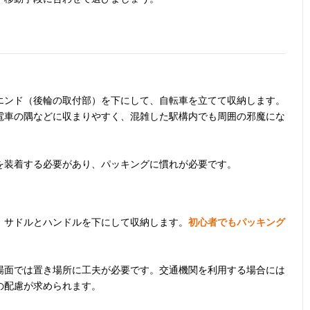
気軽に使える前
長さ159×高さ
380g（付属品
70デニー
輪のみを外すタ
87cm
含む）
ロン/40
イプ
ルストレ
イロン
使い方も入れ方
100×140cm
297g
40デニー
エンド（後輪の取付部）を下にして、自転車を立てて収納します。
も簡単！収納サ
ロンタフ
電車の隅などに収まりやすく、混雑した駅構内でも周囲の邪魔にな
イズもコンパク
ト
を装着する必要があり、パッキングに慣れが必要です。
収納袋に入れて
幅110×高さ
約472g（本体
PVC/ポ
持ち運べる便利
80cm
約460g/袋約
テル
なアイテム
12g）
、サドルとハンドルを下にして収納します。
初心者でもパッキング
愛用の自転車サ
記載未確認
約300g
ナイロン
場面では置き場所に工夫が必要です。交通機関を利用する場合には
イズにぴったり
の配慮が求められます。