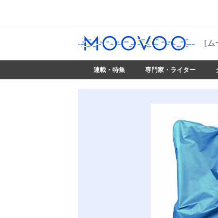
［ム
連載・特集
専門家・ライター