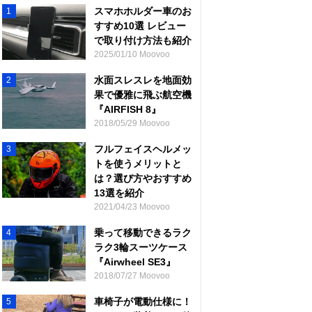
スマホホルダー車のお
1
すすめ10選 レビュー
で取り付け方法も紹介
2025/01/10 Moovoo
水面スレスレを地面効
2
果で優雅に飛ぶ航空機
『AIRFISH 8』
2018/05/29 Moovoo
フルフェイスヘルメッ
3
トを使うメリットと
は？選び方やおすすめ
13選を紹介
2021/04/23 Moovoo
乗って移動できるラク
4
ラク3輪スーツケース
『Airwheel SE3』
2018/07/27 Moovoo
車椅子が電動仕様に！
5