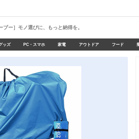
ーブー］
モノ選びに、もっと納得を。
グッズ
PC・スマホ
家電
アウトドア
フード