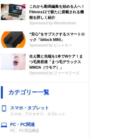
これから動画編集を始める人へ！
Filmora12で新たに搭載される機
能を詳しく紹介
Sponsored by Wondershare
“安心”をサブスクするスマートロ
ック「bitlock MINI」
Sponsored by ビットキー
生え際と先端を1本でWケア！ま
つ毛美容液「まつ毛デラックス
WMOA（ウモア）」
付属品
推奨車種
Sponsored by ファーマフーズ
0D/A
ショルダーベル
ロード・MTB・
カテゴリー一覧
ト/中締ベルト3
クロス
本/収納袋
スマホ・タブレット
スマホ、アクセサリ、タブレット
PC・PC関連
PC、PC周辺機器
テル
ワンタッチショ
ロード