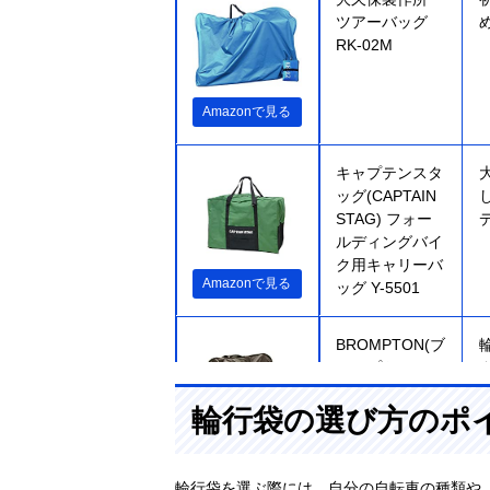
ツアーバッグ
RK-02M
Amazonで見る
キャプテンスタ
ッグ(CAPTAIN
STAG) フォー
ルディングバイ
ク用キャリーバ
Amazonで見る
ッグ Y-5501
BROMPTON(ブ
ロンプトン) こ
ろが～る ブロ
輪行袋の選び方のポ
ンプトン専用輪
行バッグ
楽天市場で見る
BPT29000021
輪行袋を選ぶ際には、自分の自転車の種類や