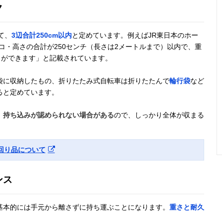
ク
エンド金具やフ
縦110×横95×底
116g（本体の
高密度タフ
レームカバーな
幅25cm
み）
デニール
て、
3辺合計250cm以内
と定めています。例えばJR東日本のホー
どが付属
コ・高さの合計が250センチ（長さは2メートルまで）以内で、重
とができます」と記載されています。
袋に収納したもの、折りたたみ式自転車は折りたたんで
輪行袋
など
肩に掛けて移動
約88×100cm
約320g
210デニ
ると定めています。
できるショルダ
イロンオ
ーベルト一体型
フォード
、持ち込みが認められない場合がある
ので、しっかり全体が収まる
回り品について
ンス
基本的には手元から離さずに持ち運ぶことになります。
重さと耐久