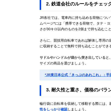
2. 鉄道会社のルールをチェッ
R250(アールニ
Amazonで見る
ーゴーマル) 超
JR各社では、電車内に持ち込める荷物につい
軽量縦型輪行袋
ムページ*には「携帯できる荷物で、タテ・ヨ
R25-M-RRB-
さが30キロ以内のものを2個まで持ち込むこ
100BKEK
さらに、競技用自転車であれば解体し専用の
GORIX(ゴリッ
Amazonで見る
に収納することで無料で持ち込むことができ
クス) 軽量輪行
袋 GX-Ca2
サドルやハンドルが袋から突き出していると
サイズの商品を選びましょう。
*JR東日本公式「きっぷのあれこれ」：手
3. 耐久性と重さ、価格のバラ
輪行袋に自転車を収納して移動する際には、
性をしっかり確認
しましょう。