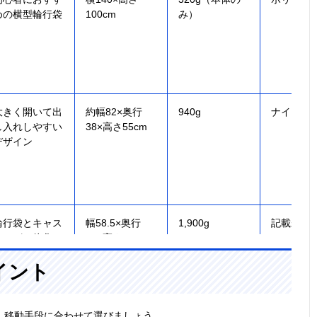
めの横型輪行袋
100cm
み）
大きく開いて出
約幅82×奥行
940g
ナイロン4
し入れしやすい
38×高さ55cm
デザイン
輪行袋とキャス
幅58.5×奥行
1,900g
記載未確
ターが一体化！
27×高さ65cm
運搬に便利な商
イント
品
、移動手段に合わせて選びましょう。