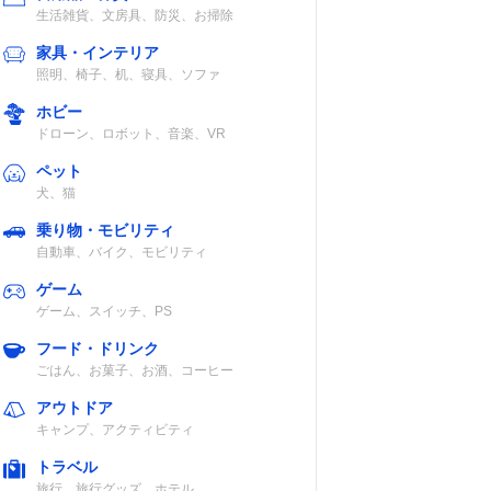
生活雑貨、文房具、防災、お掃除
ルナイ
バックルベルト
ロード・クロス
デニー
4本/ショルダー
家具・インテリア
ッチナ
ストラップなど
照明、椅子、机、寝具、ソファ
ホビー
ドローン、ロボット、音楽、VR
ルナイ
ストラップ
～700C・
ペット
タ
26/27.5/29イン
犬、猫
チ（車輪サイ
ズ）
乗り物・モビリティ
自動車、バイク、モビリティ
リエス
収納袋
ロード・クロス
ゲーム
など（重量
ゲーム、スイッチ、PS
15kgまで）
フード・ドリンク
ごはん、お菓子、お酒、コーヒー
ショルダーベル
ダホン製フォー
アウトドア
ト
ルディング
キャンプ、アクティビティ
K3・EEZZ
トラベル
旅行、旅行グッズ、ホテル