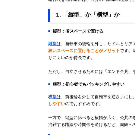
TIOGA(タイオ
Amazonで見る
1. 「縦型」か「横型」か
ガ) フレックス
コクーン
BAR03800
縦型：省スペースで置ける
Mont-bell(モン
縦型
は、自転車の後輪を外し、サドルとリア
Amazonで見る
ベル) コンパク
狭いスペースに置けることがメリット
です。
トリンコウバッ
りにくいのが特長です。
グ 1130424
ただし、自立させるためには「エンド金具」
サンワダイレク
Amazonで見る
ト 輪行袋 S～M
横型：初心者でもパッキングしやすい
サイズ 800-
BYBAG003
横型
は、前後輪を外して自転車を逆さまにし
しやすい
のでおすすめです。
ダホン
Amazonで見る
一方で、縦型に比べると横幅が広く、公共の
(DAHON) SLIP
混雑する路線や時間帯を避けるなど、周囲へ
BAG mini 5-
2020823633