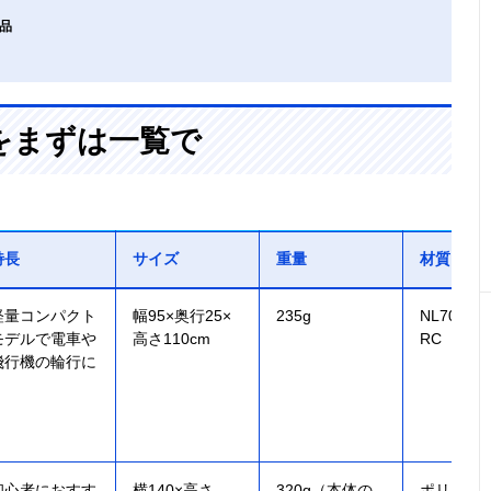
商品
をまずは一覧で
特長
サイズ
重量
材質
軽量コンパクト
幅95×奥行25×
235g
NL70D/21
モデルで電車や
高さ110cm
RC
飛行機の輪行に
初心者におすす
横140×高さ
320g（本体の
ポリエス