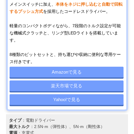
メインスイッチに加え、
本体をネジに押し込むと自動で回転
するプッシュ方式
を採用したコードレスドライバー。
軽量のコンパクトボディながら、7段階のトルク設定が可能
な機械式クラッチと、リング型LEDライトを搭載していま
す。
8種類のビットセットと、持ち運びや収納に便利な専用ケー
ス付きです。
Amazonで見る
楽天市場で見る
Yahoo!で見る
タイプ
：電動ドライバー
最大トルク
：2.5N·m（弾性体）、5N·m（剛性体）
電源
：充電式