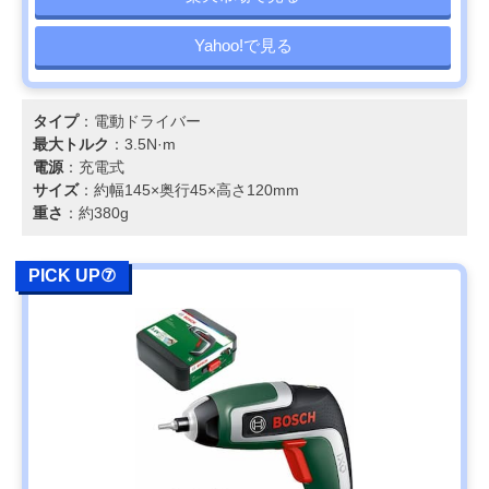
Yahoo!で見る
タイプ
：電動ドライバー
最大トルク
：3.5N·m
電源
：充電式
サイズ
：約幅145×奥行45×高さ120mm
重さ
：約380g
PICK UP⑦