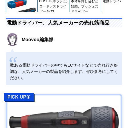
BOSCH(ボッシュ)
本体を押し込むと
電動ドライバー
コードレスドライ
始動、プッシュ式
バー GO3
ドライバー
電動ドライバー、人気メーカーの売れ筋商品
Amazonで見る
Moovoo編集部
高儀(Takagi) 乾電
誰でも気軽に使え
電動ドライバー
池式ミニドライバ
る、乾電池式の電
ー DDR-140CL
動ドライバー
数ある電動ドライバーの中でもECサイトなどで売れ行き好
Amazonで見る
調な、人気メーカーの製品を紹介します。ぜひ参考にしてく
ださい。
アイリスオーヤマ
家具の組み立ても
電動ドライバー
Amazonで見る
(IRIS OHYAMA) 電
楽々、扱いやすい
動ドライバー 充電
コンパクトサイズ
式 RD110-W
PICK UP①
ボッシュ(BOSCH)
高い汎用性を備え
電動ドライバー
Amazonで見る
コードレスドライ
た、スマートな電
バー IXO7
動ドライバー
マキタ(Makita) 充
コンパクトなが
ドリルドライバ
Amazonで見る
電式ドライバドリ
ら、優れたパワー