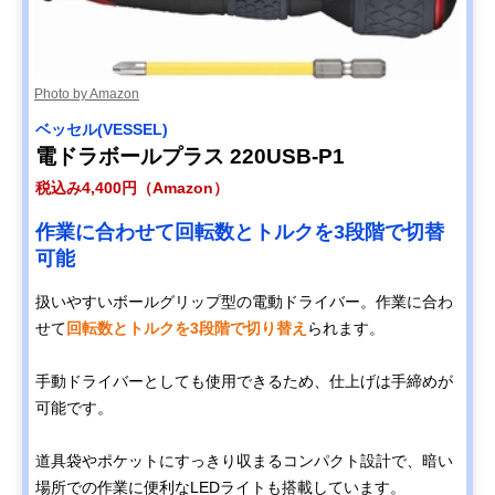
ル DF033D
と耐久性を両立
アイリスオーヤマ
バッテリーや充電
ドリルドライバ
Amazonで見る
(IRIS OHYAMA) 充
器が揃った、初心
電式ドライバドリ
者おすすめセット
Photo by Amazon
ル JCD28
ベッセル(VESSEL)
高儀(Takagi)
充電不要で使え
ドリルドライバ
Amazonで見る
電ドラボールプラス 220USB-P1
AC100Vドリル＆
る、AC電源式の
ドライバー DDR-
高コスパモデル
税込み4,400円（Amazon）
120
作業に合わせて回転数とトルクを3段階で切替
HiKOKI(ハイコー
作業内容に合わせ
ドリルドライバ
Amazonで見る
キ) コードレスド
て、2つの形状に
可能
ライバドリル
変形可能
FDB3DL2（LCS
扱いやすいボールグリップ型の電動ドライバー。作業に合わ
）
せて
回転数とトルクを3段階で切り替え
られます。
マキタ(Makita) 充
プロの現場でも使
インパクトドラ
Amazonで見る
電式インパクトド
用される、高い耐
バー
手動ドライバーとしても使用できるため、仕上げは手締めが
ライバ
久性と信頼性
TD173DRGX
可能です。
HiKOKI(ハイコー
狭い場所でも使い
インパクトドラ
Amazonで見る
キ) コードレスイ
やすいコンパクト
バー
道具袋やポケットにすっきり収まるコンパクト設計で、暗い
ンパクトドライバ
ヘッド
場所での作業に便利なLEDライトも搭載しています。
FWH18DA（2BG