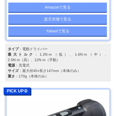
）
Amazonで見る
京セラ(Kyocera)
バッテリー切れを
インパクトドラ
Amazonで見る
インパクトドライ
気にせず、長時間
バー
楽天市場で見る
バー CID-1130
連続使用が可能
マキタ(Makita) 充
インパクト機能を
インパクトドラ
Amazonで見る
Yahoo!で見る
電式ペンドライバ
搭載、コンパクト
バー
ドリル TD022D
なペン型ボディ
タイプ
：電動ドライバー
最大トルク
：1.2N·m（低）、1.6N·m（中）、
2.0N·m（高）、12N·m（手動）
電源
：充電式
サイズ
：最大径45×長さ147mm（本体のみ）
重さ
：170g（本体のみ）
PICK UP②