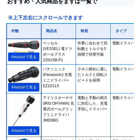
おすすめ・人気商品をまずは一覧で
※上下左右にスクロールできます
外観
商品名
特長
タイプ
ベッセル
作業に合わせて回
電動ドライバー
(VESSEL) 電ドラ
転数とトルクを3
ボールプラス
段階で切替可能
Amazonで見る
220USB-P1
パナソニック
小ネジ締めに適し
電動ドライバー
(Panasonic) 充電
たトルクと回転ス
ミニドライバー
ピードを採用
EZ1D11S
Amazonで見る
アイリスオーヤマ
電動と手動の両方
電動ドライバー
(IRIS OHYAMA) 充
に対応した、充電
電式ボールグリッ
手回しドライバー
プミニドライバ
JMD8BG
Amazonで見る