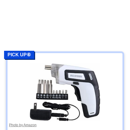
PICK UP⑥
Photo by Amazon