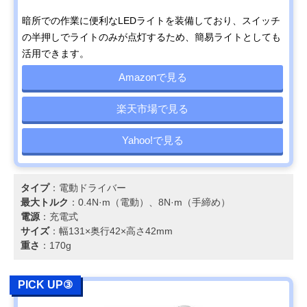
暗所での作業に便利なLEDライトを装備しており、スイッチ
の半押しでライトのみが点灯するため、簡易ライトとしても
活用できます。
Amazonで見る
楽天市場で見る
Yahoo!で見る
タイプ
：電動ドライバー
最大トルク
：0.4N·m（電動）、8N·m（手締め）
電源
：充電式
サイズ
：幅131×奥行42×高さ42mm
重さ
：170g
PICK UP③