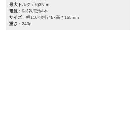
最大トルク
：約3N·m
電源
：単3乾電池4本
サイズ
：幅110×奥行45×高さ155mm
重さ
：240g