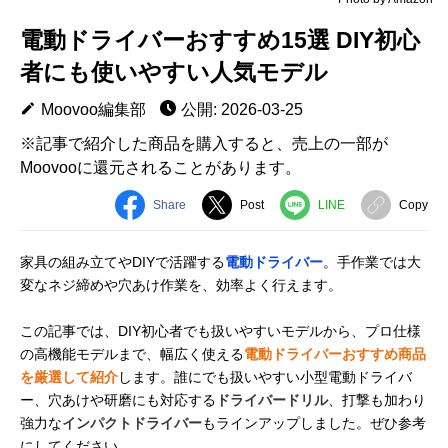
電動ドライバーおすすめ15選 DIY初心
者にも使いやすい人気モデル
Moovoo編集部
公開: 2026-03-25
※記事で紹介した商品を購入すると、売上の一部が
Moovooに還元されることがあります。
Share
Post
LINE
Copy
家具の組み立てやDIYで活躍する
電動ドライバー
。手作業では大
変なネジ締めや穴あけ作業を、効率よく行えます。
この記事では、DIY初心者でも扱いやすいモデルから、プロ仕様
の高機能モデルまで、幅広く使える
電動ドライバーおすすめ商品
を厳選して紹介
します。誰にでも扱いやすい小型電動ドライバ
ー、穴あけや研磨にも対応する
ドライバードリル
、打撃も加わり
強力な
インパクトドライバー
もラインアップしました。ぜひ参考
にしてください。