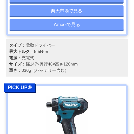
楽天市場で見る
Yahoo!で見る
タイプ
：電動ドライバー
最大トルク
：5.5N·m
電源
：充電式
サイズ
：幅147×奥行46×高さ120mm
重さ
：330g（バッテリー含む）
PICK UP⑧