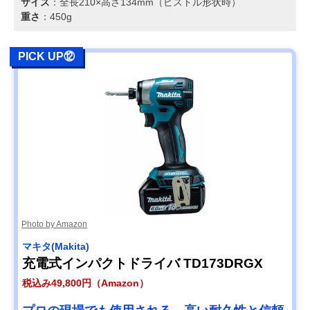
サイズ
：全長210×高さ134mm（ピストル形状時）
重さ
：450g
PICK UP⑫
Photo by Amazon
マキタ(Makita)
充電式インパクトドライバ TD173DRGX
税込み49,800円（Amazon）