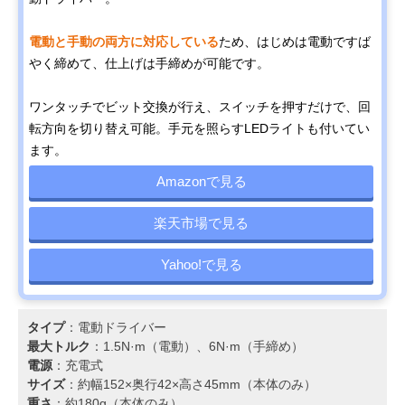
電動と手動の両方に対応している
ため、はじめは電動ですば
やく締めて、仕上げは手締めが可能です。
ワンタッチでビット交換が行え、スイッチを押すだけで、回
転方向を切り替え可能。手元を照らすLEDライトも付いてい
ます。
Amazonで見る
楽天市場で見る
Yahoo!で見る
タイプ
：電動ドライバー
最大トルク
：1.5N·m（電動）、6N·m（手締め）
電源
：充電式
サイズ
：約幅152×奥行42×高さ45mm（本体のみ）
重さ
：約180g（本体のみ）