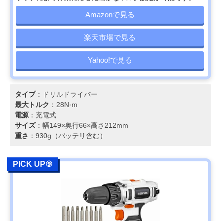
Amazonで見る
楽天市場で見る
Yahoo!で見る
タイプ
：ドリルドライバー
最大トルク
：28N·m
電源
：充電式
サイズ
：幅149×奥行66×高さ212mm
重さ
：930g（バッテリ含む）
PICK UP⑨