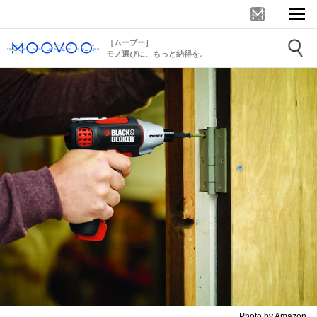
［ムーブー］
モノ選びに、もっと納得を。
Photo by Amazon