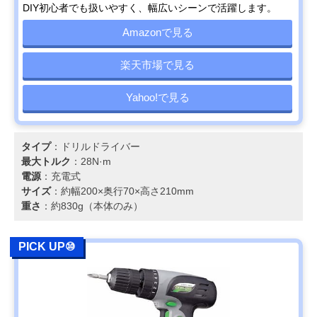
DIY初心者でも扱いやすく、幅広いシーンで活躍します。
Amazonで見る
楽天市場で見る
Yahoo!で見る
タイプ
：ドリルドライバー
最大トルク
：28N·m
電源
：充電式
サイズ
：約幅200×奥行70×高さ210mm
重さ
：約830g（本体のみ）
PICK UP⑩