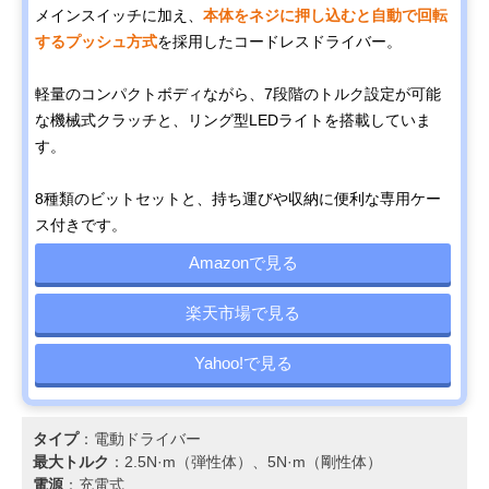
メインスイッチに加え、
本体をネジに押し込むと自動で回転
するプッシュ方式
を採用したコードレスドライバー。
軽量のコンパクトボディながら、7段階のトルク設定が可能
な機械式クラッチと、リング型LEDライトを搭載していま
す。
8種類のビットセットと、持ち運びや収納に便利な専用ケー
ス付きです。
Amazonで見る
楽天市場で見る
Yahoo!で見る
タイプ
：電動ドライバー
最大トルク
：2.5N·m（弾性体）、5N·m（剛性体）
電源
：充電式