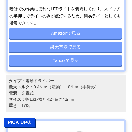
暗所での作業に便利なLEDライトを装備しており、スイッチ
の半押しでライトのみが点灯するため、簡易ライトとしても
活用できます。
Amazonで見る
楽天市場で見る
Yahoo!で見る
タイプ
：電動ドライバー
最大トルク
：0.4N·m（電動）、8N·m（手締め）
電源
：充電式
サイズ
：幅131×奥行42×高さ42mm
重さ
：170g
PICK UP③