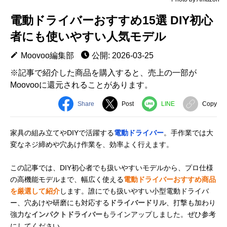
電動ドライバーおすすめ15選 DIY初心
者にも使いやすい人気モデル
Moovoo編集部
公開: 2026-03-25
※記事で紹介した商品を購入すると、売上の一部が
Moovooに還元されることがあります。
Share
Post
LINE
Copy
家具の組み立てやDIYで活躍する
電動ドライバー
。手作業では大
変なネジ締めや穴あけ作業を、効率よく行えます。
この記事では、DIY初心者でも扱いやすいモデルから、プロ仕様
の高機能モデルまで、幅広く使える
電動ドライバーおすすめ商品
を厳選して紹介
します。誰にでも扱いやすい小型電動ドライバ
ー、穴あけや研磨にも対応する
ドライバードリル
、打撃も加わり
強力な
インパクトドライバー
もラインアップしました。ぜひ参考
にしてください。