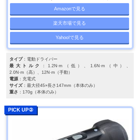
）
Amazonで見る
京セラ(Kyocera)
バッテリー切れを
インパクトドラ
Amazonで見る
インパクトドライ
気にせず、長時間
バー
楽天市場で見る
バー CID-1130
連続使用が可能
マキタ(Makita) 充
インパクト機能を
インパクトドラ
Amazonで見る
Yahoo!で見る
電式ペンドライバ
搭載、コンパクト
バー
ドリル TD022D
なペン型ボディ
タイプ
：電動ドライバー
最大トルク
：1.2N·m（低）、1.6N·m（中）、
2.0N·m（高）、12N·m（手動）
電源
：充電式
サイズ
：最大径45×長さ147mm（本体のみ）
重さ
：170g（本体のみ）
PICK UP②