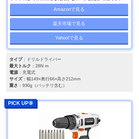
Amazonで見る
楽天市場で見る
Yahoo!で見る
タイプ
：ドリルドライバー
最大トルク
：28N·m
電源
：充電式
サイズ
：幅149×奥行66×高さ212mm
重さ
：930g（バッテリ含む）
PICK UP⑨