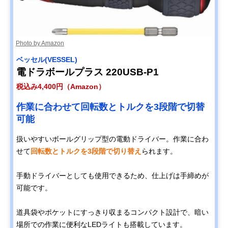
ル DF033D
と耐久性を両立
アイリスオーヤマ
バッテリーや充電
ドリルドライバ
Amazonで見る
(IRIS OHYAMA) 充
器が揃った、初心
電式ドライバドリ
者おすすめセット
Photo by Amazon
ル JCD28
ベッセル(VESSEL)
高儀(Takagi)
充電不要で使え
ドリルドライバ
Amazonで見る
電ドラボールプラス 220USB-P1
AC100Vドリル＆
る、AC電源式の
ドライバー DDR-
高コスパモデル
税込み4,400円（Amazon）
120
作業に合わせて回転数とトルクを3段階で切替
HiKOKI(ハイコー
作業内容に合わせ
ドリルドライバ
Amazonで見る
キ) コードレスド
て、2つの形状に
可能
ライバドリル
変形可能
FDB3DL2（LCS
扱いやすいボールグリップ型の電動ドライバー。作業に合わ
）
せて
回転数とトルクを3段階で切り替え
られます。
マキタ(Makita) 充
プロの現場でも使
インパクトドラ
Amazonで見る
電式インパクトド
用される、高い耐
バー
手動ドライバーとしても使用できるため、仕上げは手締めが
ライバ
久性と信頼性
TD173DRGX
可能です。
HiKOKI(ハイコー
狭い場所でも使い
インパクトドラ
Amazonで見る
キ) コードレスイ
やすいコンパクト
バー
道具袋やポケットにすっきり収まるコンパクト設計で、暗い
ンパクトドライバ
ヘッド
場所での作業に便利なLEDライトも搭載しています。
FWH18DA（2BG