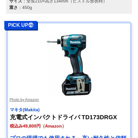
サイズ
：全長210×高さ134mm（ピストル形状時）
重さ
：450g
PICK UP⑫
Photo by Amazon
マキタ(Makita)
充電式インパクトドライバ TD173DRGX
税込み49,800円（Amazon）