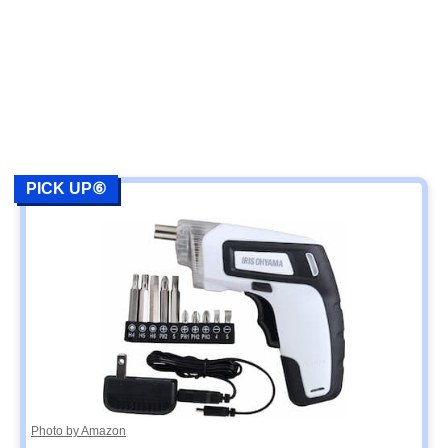
PICK UP⑥
Photo by Amazon