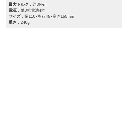
最大トルク
：約3N·m
電源
：単3乾電池4本
サイズ
：幅110×奥行45×高さ155mm
重さ
：240g