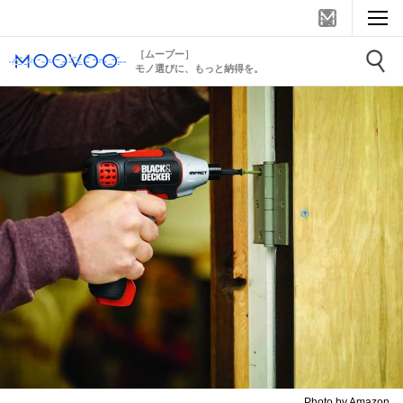
［ムーブー］
モノ選びに、もっと納得を。
Photo by Amazon