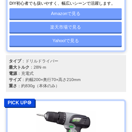
DIY初心者でも扱いやすく、幅広いシーンで活躍します。
Amazonで見る
楽天市場で見る
Yahoo!で見る
タイプ
：ドリルドライバー
最大トルク
：28N·m
電源
：充電式
サイズ
：約幅200×奥行70×高さ210mm
重さ
：約830g（本体のみ）
PICK UP⑩