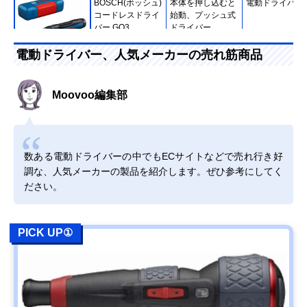
BOSCH(ボッシュ)
本体を押し込むと
電動ドライバー
コードレスドライ
始動、プッシュ式
バー GO3
ドライバー
電動ドライバー、人気メーカーの売れ筋商品
Amazonで見る
Moovoo編集部
高儀(Takagi) 乾電
誰でも気軽に使え
電動ドライバー
池式ミニドライバ
る、乾電池式の電
ー DDR-140CL
動ドライバー
数ある電動ドライバーの中でもECサイトなどで売れ行き好
Amazonで見る
調な、人気メーカーの製品を紹介します。ぜひ参考にしてく
ださい。
アイリスオーヤマ
家具の組み立ても
電動ドライバー
Amazonで見る
(IRIS OHYAMA) 電
楽々、扱いやすい
動ドライバー 充電
コンパクトサイズ
式 RD110-W
PICK UP①
ボッシュ(BOSCH)
高い汎用性を備え
電動ドライバー
Amazonで見る
コードレスドライ
た、スマートな電
バー IXO7
動ドライバー
マキタ(Makita) 充
コンパクトなが
ドリルドライバ
Amazonで見る
電式ドライバドリ
ら、優れたパワー