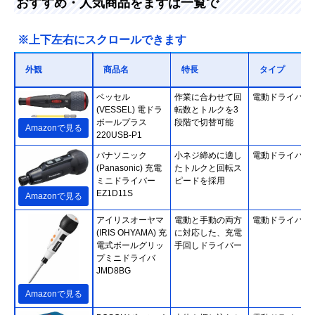
おすすめ・人気商品をまずは一覧で
※上下左右にスクロールできます
外観
商品名
特長
タイプ
ベッセル
作業に合わせて回
電動ドライバー
(VESSEL) 電ドラ
転数とトルクを3
ボールプラス
段階で切替可能
Amazonで見る
220USB-P1
パナソニック
小ネジ締めに適し
電動ドライバー
(Panasonic) 充電
たトルクと回転ス
ミニドライバー
ピードを採用
EZ1D11S
Amazonで見る
アイリスオーヤマ
電動と手動の両方
電動ドライバー
(IRIS OHYAMA) 充
に対応した、充電
電式ボールグリッ
手回しドライバー
プミニドライバ
JMD8BG
Amazonで見る