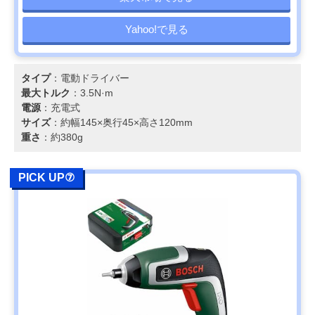
Yahoo!で見る
タイプ
：電動ドライバー
最大トルク
：3.5N·m
電源
：充電式
サイズ
：約幅145×奥行45×高さ120mm
重さ
：約380g
PICK UP⑦