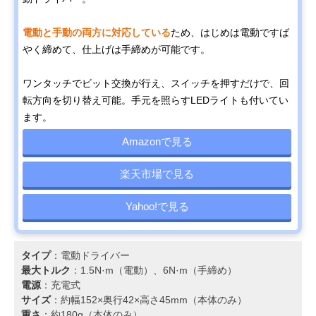
電動と手動の両方に対応している
ため、はじめは電動ですば
やく締めて、仕上げは手締めが可能です。
ワンタッチでビット交換が行え、スイッチを押すだけで、回
転方向を切り替え可能。手元を照らすLEDライトも付いてい
ます。
Amazonで見る
楽天市場で見る
Yahoo!で見る
タイプ
：電動ドライバー
最大トルク
：1.5N·m（電動）、6N·m（手締め）
電源
：充電式
サイズ
：約幅152×奥行42×高さ45mm（本体のみ）
重さ
：約180g（本体のみ）