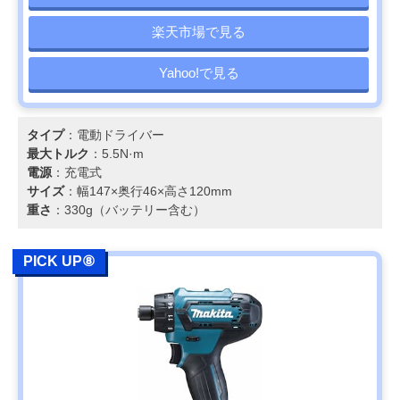
楽天市場で見る
Yahoo!で見る
タイプ
：電動ドライバー
最大トルク
：5.5N·m
電源
：充電式
サイズ
：幅147×奥行46×高さ120mm
重さ
：330g（バッテリー含む）
PICK UP⑧