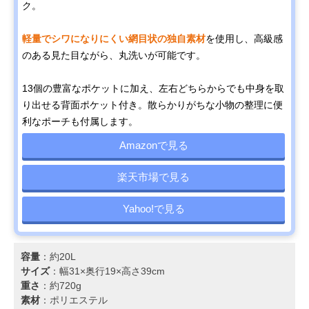
ク。
軽量でシワになりにくい網目状の独自素材
を使用し、高級感
のある見た目ながら、丸洗いが可能です。
13個の豊富なポケットに加え、左右どちらからでも中身を取
り出せる背面ポケット付き。散らかりがちな小物の整理に便
利なポーチも付属します。
Amazonで見る
楽天市場で見る
Yahoo!で見る
容量
：約20L
サイズ
：幅31×奥行19×高さ39cm
重さ
：約720g
素材
：ポリエステル