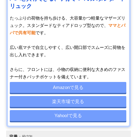
リュック
たっぷりの荷物を持ち歩ける、大容量かつ軽量なマザーズリ
ュック。スタンダードなティアドロップ型なので、
ママとパ
パで共有可能
です。
広い底マチで自立しやすく、広い開口部でスムーズに荷物を
出し入れできます。
さらに、フロントには、小物の収納に便利な大きめのファス
ナー付きパッチポケットを備えています。
Amazonで見る
楽天市場で見る
Yahoo!で見る
容量
：約23L