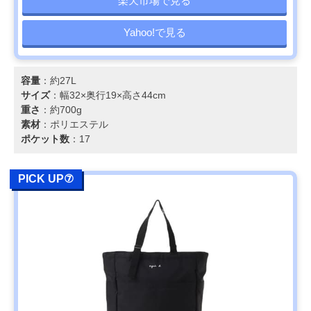
楽天市場で見る
Yahoo!で見る
容量
：約27L
サイズ
：幅32×奥行19×高さ44cm
重さ
：約700g
素材
：ポリエステル
ポケット数
：17
PICK UP⑦