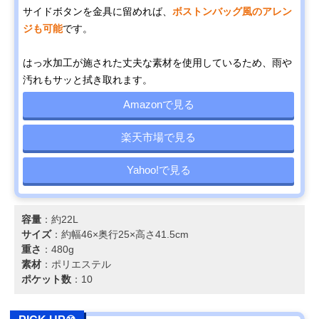
サイドボタンを金具に留めれば、
ボストンバッグ風のアレン
ジも可能
です。
はっ水加工が施された丈夫な素材を使用しているため、雨や
汚れもサッと拭き取れます。
Amazonで見る
楽天市場で見る
Yahoo!で見る
容量
：約22L
サイズ
：約幅46×奥行25×高さ41.5cm
重さ
：480g
素材
：ポリエステル
ポケット数
：10