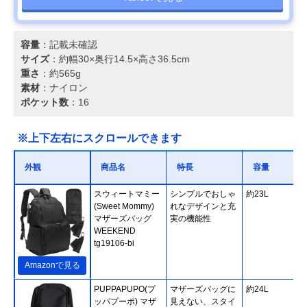
容量
：記載未確認
サイズ
：約幅30×奥行14.5×高さ36.5cm
重さ
：約565g
素材
：ナイロン
ポケット数
：16
※上下左右にスクロールできます
外観
商品名
特長
容量
スウィートマミー
シンプルでおしゃ
約23L
(Sweet Mommy)
れなデザインと充
マザーズバッグ
実の機能性
WEEKEND
tg19106-bi
Amazonで見る
PUPPAPUPO(プ
マザーズバッグに
約24L
ッパプーポ) マザ
見えない、スタイ