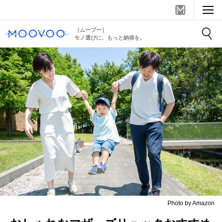
［ムーブー］
モノ選びに、もっと納得を。
Photo by Amazon