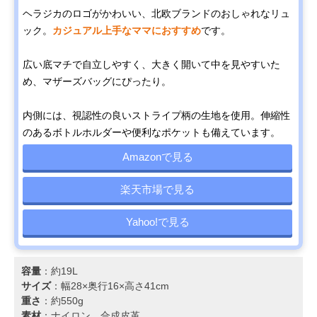
ヘラジカのロゴがかわいい、北欧ブランドのおしゃれなリュ
ック。
カジュアル上手なママにおすすめ
です。
広い底マチで自立しやすく、大きく開いて中を見やすいた
め、マザーズバッグにぴったり。
内側には、視認性の良いストライプ柄の生地を使用。伸縮性
のあるボトルホルダーや便利なポケットも備えています。
Amazonで見る
楽天市場で見る
Yahoo!で見る
容量
：約19L
サイズ
：幅28×奥行16×高さ41cm
重さ
：約550g
素材
：ナイロン、合成皮革