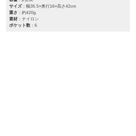
サイズ
：幅35.5×奥行16×高さ42cm
重さ
：約420g
素材
：ナイロン
ポケット数
：6