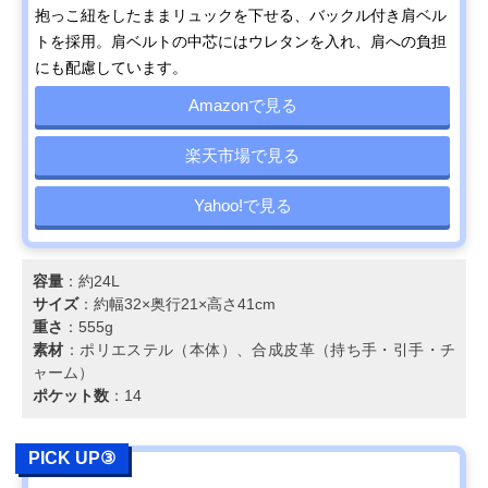
抱っこ紐をしたままリュックを下せる、バックル付き肩ベル
トを採用。肩ベルトの中芯にはウレタンを入れ、肩への負担
にも配慮しています。
Amazonで見る
楽天市場で見る
Yahoo!で見る
容量
：約24L
サイズ
：約幅32×奥行21×高さ41cm
重さ
：555g
素材
：ポリエステル（本体）、合成皮革（持ち手・引手・チ
ャーム）
ポケット数
：14
PICK UP③