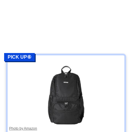
PICK UP⑥
Photo by Amazon