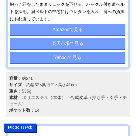
抱っこ紐をしたままリュックを下せる、バックル付き肩ベル
トを採用。肩ベルトの中芯にはウレタンを入れ、肩への負担
にも配慮しています。
Amazonで見る
楽天市場で見る
Yahoo!で見る
容量
：約24L
サイズ
：約幅32×奥行21×高さ41cm
重さ
：555g
素材
：ポリエステル（本体）、合成皮革（持ち手・引手・チ
ャーム）
ポケット数
：14
PICK UP③