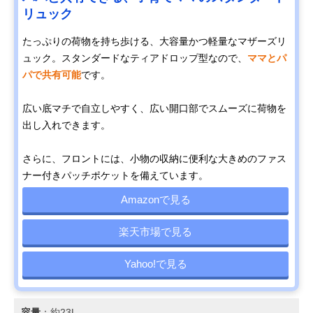
リュック
たっぷりの荷物を持ち歩ける、大容量かつ軽量なマザーズリ
ュック。スタンダードなティアドロップ型なので、
ママとパ
パで共有可能
です。
広い底マチで自立しやすく、広い開口部でスムーズに荷物を
出し入れできます。
さらに、フロントには、小物の収納に便利な大きめのファス
ナー付きパッチポケットを備えています。
Amazonで見る
楽天市場で見る
Yahoo!で見る
容量
：約23L