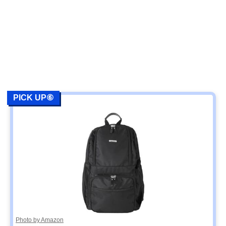
PICK UP⑥
Photo by Amazon