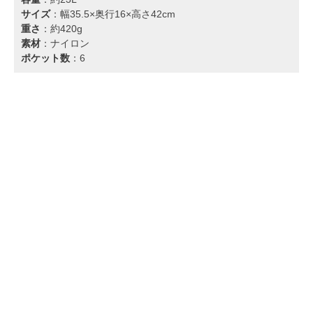
サイズ
：幅35.5×奥行16×高さ42cm
重さ
：約420g
素材
：ナイロン
ポケット数
：6