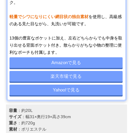
ク。
軽量でシワになりにくい網目状の独自素材
を使用し、高級感
のある見た目ながら、丸洗いが可能です。
13個の豊富なポケットに加え、左右どちらからでも中身を取
り出せる背面ポケット付き。散らかりがちな小物の整理に便
利なポーチも付属します。
Amazonで見る
楽天市場で見る
Yahoo!で見る
容量
：約20L
サイズ
：幅31×奥行19×高さ39cm
重さ
：約720g
素材
：ポリエステル