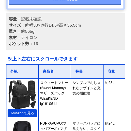
容量
：記載未確認
サイズ
：約幅30×奥行14.5×高さ36.5cm
重さ
：約565g
素材
：ナイロン
ポケット数
：16
※上下左右にスクロールできます
外観
商品名
特長
容量
スウィートマミー
シンプルでおしゃ
約23L
(Sweet Mommy)
れなデザインと充
マザーズバッグ
実の機能性
WEEKEND
tg19106-bi
Amazonで見る
PUPPAPUPO(プ
マザーズバッグに
約24L
ッパプーポ) マザ
見えない、スタイ