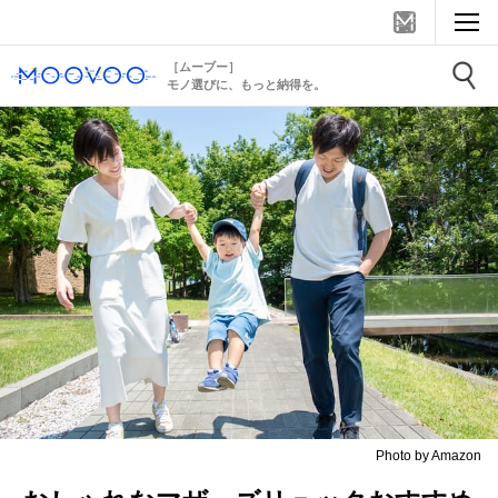
［ムーブー］
モノ選びに、もっと納得を。
Photo by Amazon