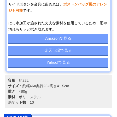
サイドボタンを金具に留めれば、
ボストンバッグ風のアレン
ジも可能
です。
はっ水加工が施された丈夫な素材を使用しているため、雨や
汚れもサッと拭き取れます。
Amazonで見る
楽天市場で見る
Yahoo!で見る
容量
：約22L
サイズ
：約幅46×奥行25×高さ41.5cm
重さ
：480g
素材
：ポリエステル
ポケット数
：10