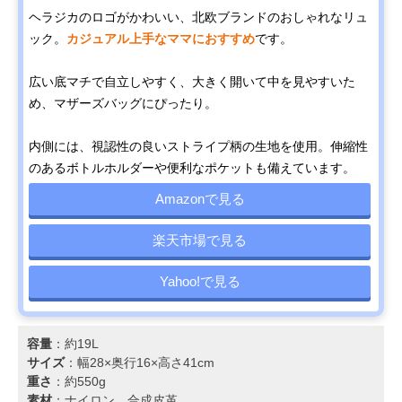
ヘラジカのロゴがかわいい、北欧ブランドのおしゃれなリュ
ック。
カジュアル上手なママにおすすめ
です。
広い底マチで自立しやすく、大きく開いて中を見やすいた
め、マザーズバッグにぴったり。
内側には、視認性の良いストライプ柄の生地を使用。伸縮性
のあるボトルホルダーや便利なポケットも備えています。
Amazonで見る
楽天市場で見る
Yahoo!で見る
容量
：約19L
サイズ
：幅28×奥行16×高さ41cm
重さ
：約550g
素材
：ナイロン、合成皮革