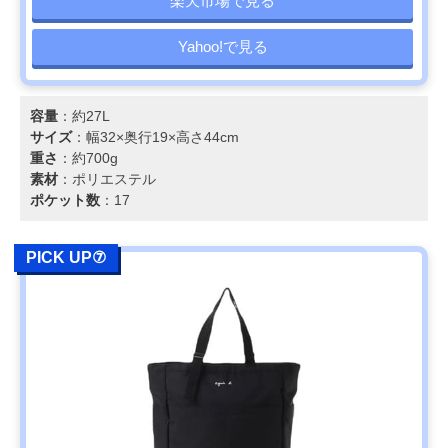
楽天市場で見る
Yahoo!で見る
容量
：約27L
サイズ
：幅32×奥行19×高さ44cm
重さ
：約700g
素材
：ポリエステル
ポケット数
：17
PICK UP⑦