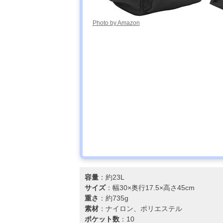
Photo by Amazon
容量
：約23L
サイズ
：幅30×奥行17.5×高さ45cm
重さ
：約735g
素材
：ナイロン、ポリエステル
ポケット数
：10