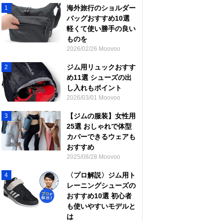
海外旅行のショルダー
1
バッグおすすめ10選
軽くて使い勝手の良い
ものを
2026/02/26 Moovoo
ジム用リュックおすす
2
め11選 シューズの出
し入れもポイント
2026/03/01 Moovoo
【ジムの服装】女性用
3
25選 おしゃれで体型
カバーできるウェアも
おすすめ
2025/08/28 Moovoo
〈プロ解説〉ジム用ト
4
レーニングシューズの
おすすめ10選 初心者
も使いやすいモデルと
は