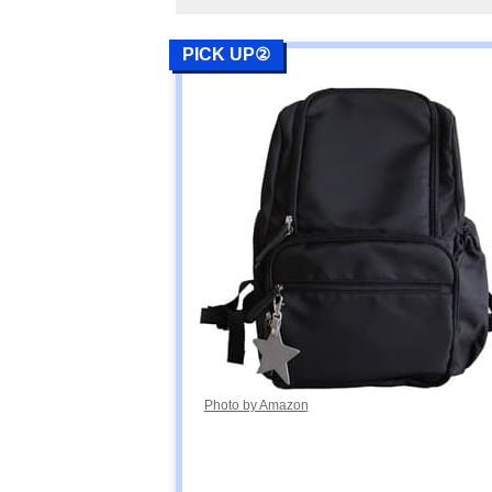
PICK UP②
Photo by Amazon