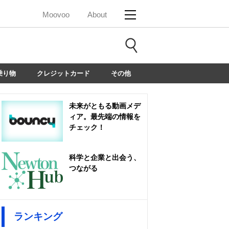
Moovoo
About
乗り物
クレジットカード
その他
未来がともる動画メデ
ィア。最先端の情報を
チェック！
科学と企業と出会う、
つながる
ランキング