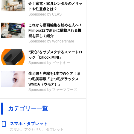
介！家電・家具レンタルのメリッ
トや注意点とは？
Sponsored by CLAS
これから動画編集を始める人へ！
Filmora12で新たに搭載される機
能を詳しく紹介
Sponsored by Wondershare
“安心”をサブスクするスマートロ
ック「bitlock MINI」
Sponsored by ビットキー
生え際と先端を1本でWケア！ま
つ毛美容液「まつ毛デラックス
WMOA（ウモア）」
Sponsored by ファーマフーズ
カテゴリー一覧
スマホ・タブレット
スマホ、アクセサリ、タブレット