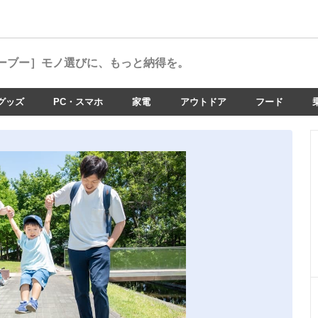
ーブー］
モノ選びに、もっと納得を。
グッズ
PC・スマホ
家電
アウトドア
フード