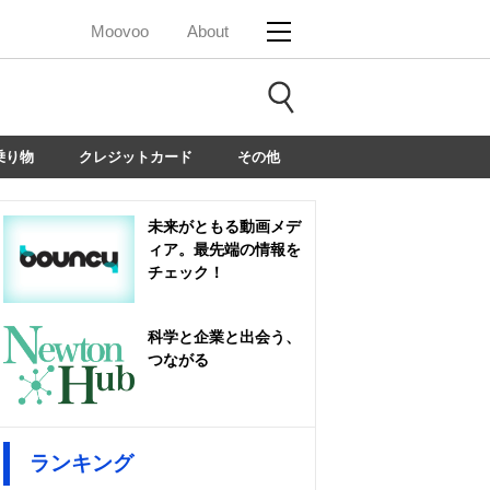
Moovoo
About
乗り物
クレジットカード
その他
未来がともる動画メデ
ィア。最先端の情報を
チェック！
科学と企業と出会う、
つながる
ランキング