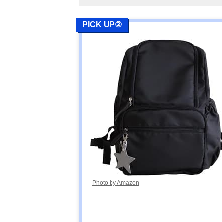
PICK UP②
Photo by Amazon