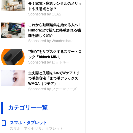
介！家電・家具レンタルのメリッ
トや注意点とは？
Sponsored by CLAS
これから動画編集を始める人へ！
Filmora12で新たに搭載される機
能を詳しく紹介
Sponsored by Wondershare
“安心”をサブスクするスマートロ
ック「bitlock MINI」
Sponsored by ビットキー
生え際と先端を1本でWケア！ま
つ毛美容液「まつ毛デラックス
WMOA（ウモア）」
Sponsored by ファーマフーズ
カテゴリー一覧
スマホ・タブレット
スマホ、アクセサリ、タブレット