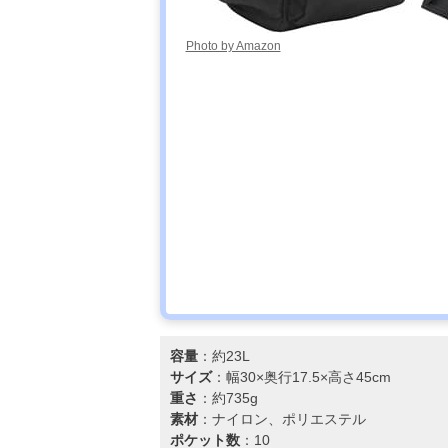
Photo by Amazon
容量
：約23L
サイズ
：幅30×奥行17.5×高さ45cm
重さ
：約735g
素材
：ナイロン、ポリエステル
ポケット数
：10