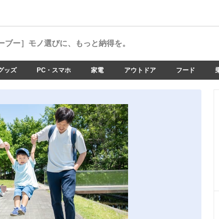
ーブー］
モノ選びに、もっと納得を。
グッズ
PC・スマホ
家電
アウトドア
フード