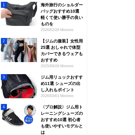
海外旅行のショルダー
1
バッグおすすめ10選
軽くて使い勝手の良い
ものを
2026/02/26 Moovoo
【ジムの服装】女性用
2
25選 おしゃれで体型
カバーできるウェアも
おすすめ
2025/08/28 Moovoo
ジム用リュックおすす
3
め11選 シューズの出
し入れもポイント
2026/03/01 Moovoo
〈プロ解説〉ジム用ト
4
レーニングシューズの
おすすめ10選 初心者
も使いやすいモデルと
は