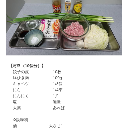
【材料（10個分）】
餃子の皮 10枚
豚ひき肉 100g
キャベツ 1/8個
にら 1/4束
にんにく 1片
塩 適量
大葉 あれば
✰調味料
酒 大さじ1