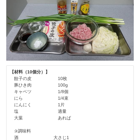
【材料（10個分）】
餃子の皮 10枚
豚ひき肉 100g
キャベツ 1/8個
にら 1/4束
にんにく 1片
塩 適量
大葉 あれば
✰調味料
酒 大さじ1