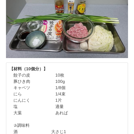
【材料（10個分）】
餃子の皮 10枚
豚ひき肉 100g
キャベツ 1/8個
にら 1/4束
にんにく 1片
塩 適量
大葉 あれば
✰調味料
酒 大さじ1