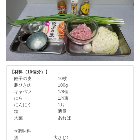
【材料（10個分）】
餃子の皮 10枚
豚ひき肉 100g
キャベツ 1/8個
にら 1/4束
にんにく 1片
塩 適量
大葉 あれば
✰調味料
酒 大さじ1