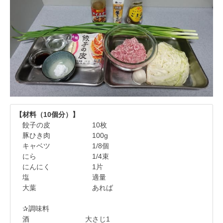
【材料（10個分）】
餃子の皮 10枚
豚ひき肉 100g
キャベツ 1/8個
にら 1/4束
にんにく 1片
塩 適量
大葉 あれば
✰調味料
酒 大さじ1