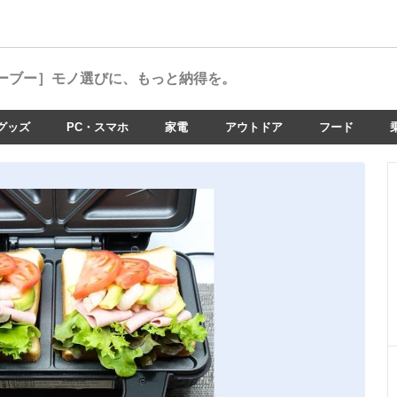
ーブー］
モノ選びに、もっと納得を。
グッズ
PC・スマホ
家電
アウトドア
フード