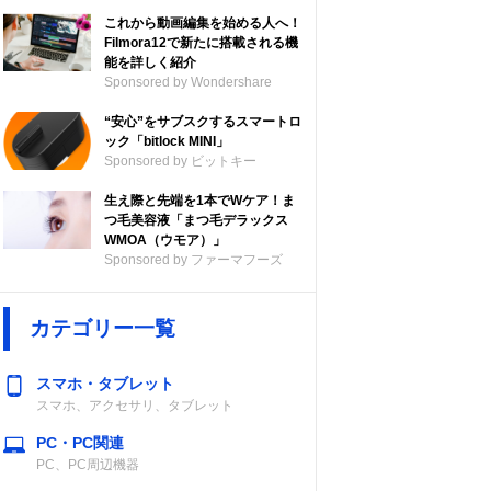
これから動画編集を始める人へ！
Filmora12で新たに搭載される機
能を詳しく紹介
Sponsored by Wondershare
“安心”をサブスクするスマートロ
ック「bitlock MINI」
Sponsored by ビットキー
生え際と先端を1本でWケア！ま
つ毛美容液「まつ毛デラックス
WMOA（ウモア）」
Sponsored by ファーマフーズ
カテゴリー一覧
スマホ・タブレット
スマホ、アクセサリ、タブレット
PC・PC関連
PC、PC周辺機器