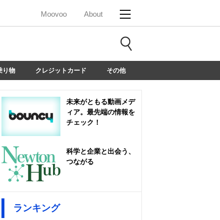
Moovoo
About
乗り物
クレジットカード
その他
未来がともる動画メデ
ィア。最先端の情報を
チェック！
科学と企業と出会う、
つながる
ランキング