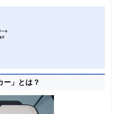
テーキ
餃子
カー」とは？