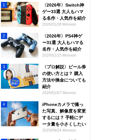
〈2026年〉Switch神
1
ゲー33選 大人もハマ
る名作・人気作を紹介
2026/01/28 Moovoo
〈2026年〉PS4神ゲ
2
ー31選 大人もハマる
名作・人気作を紹介
2026/01/15 Moovoo
〈プロ解説〉ビール券
3
の使い方とは？ 購入
方法や換金についても
紹介
2026/01/07 Moovoo
iPhoneカメラで撮っ
4
た写真、解像度を変更
するには？ 手軽にデ
ータ量を小さくしたい
2025/09/24 Moovoo